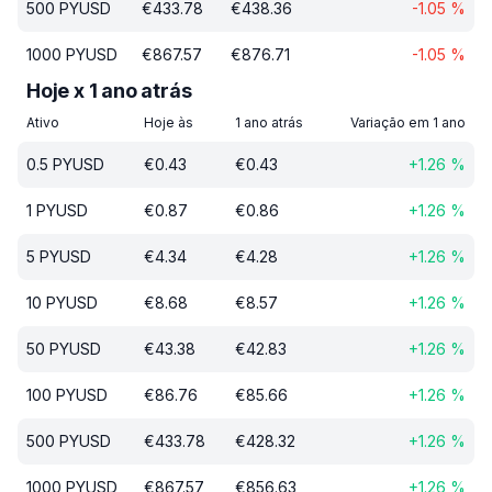
500
PYUSD
€
433.78
€
438.36
-1.05
%
1000
PYUSD
€
867.57
€
876.71
-1.05
%
Hoje x 1 ano atrás
Ativo
Hoje às
1 ano atrás
Variação em 1 ano
0.5
PYUSD
€
0.43
€
0.43
+
1.26
%
1
PYUSD
€
0.87
€
0.86
+
1.26
%
5
PYUSD
€
4.34
€
4.28
+
1.26
%
10
PYUSD
€
8.68
€
8.57
+
1.26
%
50
PYUSD
€
43.38
€
42.83
+
1.26
%
100
PYUSD
€
86.76
€
85.66
+
1.26
%
500
PYUSD
€
433.78
€
428.32
+
1.26
%
1000
PYUSD
€
867.57
€
856.63
+
1.26
%