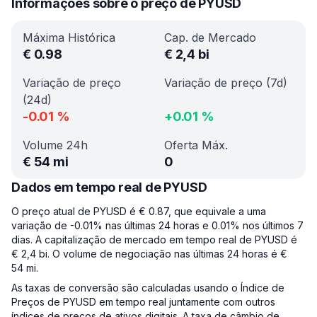
Informações sobre o preço de PYUSD
Máxima Histórica
Cap. de Mercado
€
0.98
€
2,4 bi
Variação de preço
Variação de preço (7d)
(24d)
-0.01
%
+
0.01
%
Volume 24h
Oferta Máx.
€
54 mi
0
Dados em tempo real de PYUSD
O preço atual de PYUSD é € 0.87, que equivale a uma
variação de -0.01% nas últimas 24 horas e 0.01% nos últimos 7
dias. A capitalização de mercado em tempo real de PYUSD é
€ 2,4 bi. O volume de negociação nas últimas 24 horas é €
54 mi.
As taxas de conversão são calculadas usando o Índice de
Preços de PYUSD em tempo real juntamente com outros
índices de preços de ativos digitais. A taxa de câmbio de