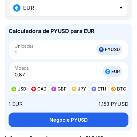
EUR
Calculadora de PYUSD para EUR
Unidades
PYUSD
Moeda
EUR
USD
CAD
GBP
JPY
ETH
BTC
1 EUR
1.153 PYUSD
Negocie PYUSD