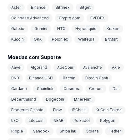
Aster
Binance
Bitfinex
Bitget
Coinbase Advanced
Crypto.com
EVEDEX
Gate.io
Gemini
HTX
Hyperliquid
Kraken
Kucoin
OKX
Poloniex
WhiteBIT
BitMart
Moedas com Suporte
Aave
Algorand
ApeCoin
Avalanche
Axie
BNB
Binance USD
Bitcoin
Bitcoin Cash
Cardano
Chainlink
Cosmos
Cronos
Dai
Decentraland
Dogecoin
Ethereum
Ethereum Classic
Flow
IPChain
KuCoin Token
LEO
Litecoin
NEAR
Polkadot
Polygon
Ripple
Sandbox
Shiba Inu
Solana
Tether