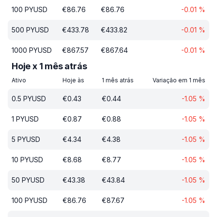
100
PYUSD
€
86.76
€
86.76
-0.01
%
500
PYUSD
€
433.78
€
433.82
-0.01
%
1000
PYUSD
€
867.57
€
867.64
-0.01
%
Hoje x 1 mês atrás
Ativo
Hoje às
1 mês atrás
Variação em 1 mês
0.5
PYUSD
€
0.43
€
0.44
-1.05
%
1
PYUSD
€
0.87
€
0.88
-1.05
%
5
PYUSD
€
4.34
€
4.38
-1.05
%
10
PYUSD
€
8.68
€
8.77
-1.05
%
50
PYUSD
€
43.38
€
43.84
-1.05
%
100
PYUSD
€
86.76
€
87.67
-1.05
%