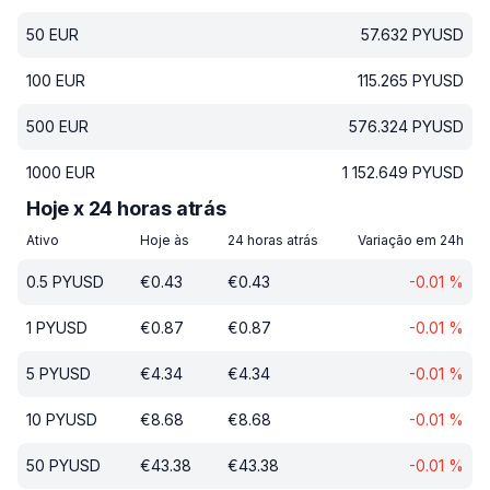
50
EUR
57.632
PYUSD
100
EUR
115.265
PYUSD
500
EUR
576.324
PYUSD
1000
EUR
1 152.649
PYUSD
Hoje x 24 horas atrás
Ativo
Hoje às
24 horas atrás
Variação em 24h
0.5
PYUSD
€
0.43
€
0.43
-0.01
%
1
PYUSD
€
0.87
€
0.87
-0.01
%
5
PYUSD
€
4.34
€
4.34
-0.01
%
10
PYUSD
€
8.68
€
8.68
-0.01
%
50
PYUSD
€
43.38
€
43.38
-0.01
%