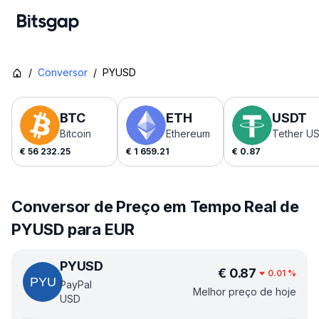
/
Conversor
/
PYUSD
BTC
ETH
USDT
Bitcoin
Ethereum
Tether U
€
56 232.25
€
1 659.21
€
0.87
Conversor de Preço em Tempo Real de
PYUSD para EUR
PYUSD
€
0.87
0.01
%
PayPal
Melhor preço de hoje
USD