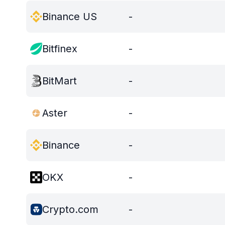
Binance US
-
Bitfinex
-
BitMart
-
Aster
-
Binance
-
OKX
-
Crypto.com
-