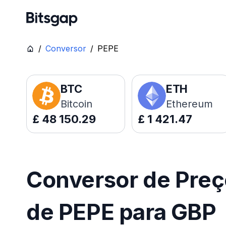
/
Conversor
/
PEPE
BTC
ETH
Bitcoin
Ethereum
£
48 150.29
£
1 421.47
Conversor de Pre
de PEPE para GBP