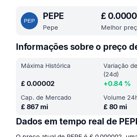
PEPE
£
0.000
Pepe
Melhor preç
Informações sobre o preço d
Máxima Histórica
Variação d
(24d)
£
0.00002
+
0.84
%
Cap. de Mercado
Volume 24
£
867 mi
£
80 mi
Dados em tempo real de PEP
O preço atual de PEPE é £ 0.000002, uma