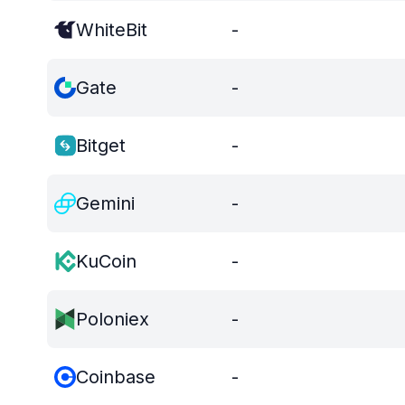
WhiteBit
-
Gate
-
Bitget
-
Gemini
-
KuCoin
-
Poloniex
-
Coinbase
-