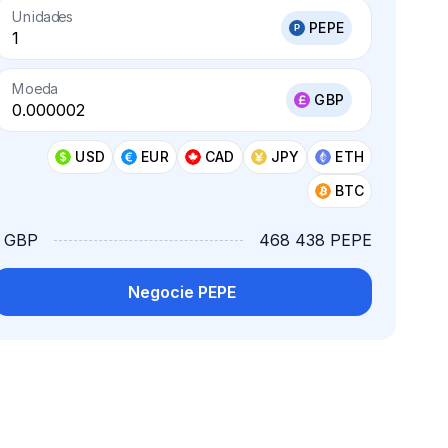
Unidades
PEPE
Moeda
GBP
USD
EUR
CAD
JPY
ETH
BTC
1 GBP
468 438 PEPE
Negocie PEPE