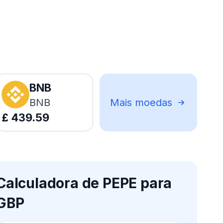
BNB
BNB
Mais moedas
£
439.59
Calculadora de PEPE para
GBP