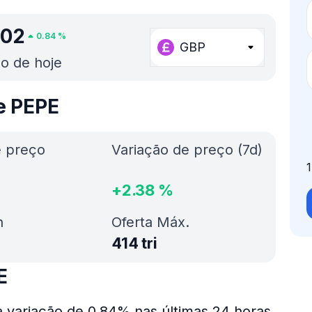
002
0.84
%
GBP
o de hoje
e PEPE
e preço
Variação de preço (7d)
+
2.38
%
h
Oferta Máx.
414 tri
E
 variação de 0.84% nas últimas 24 horas