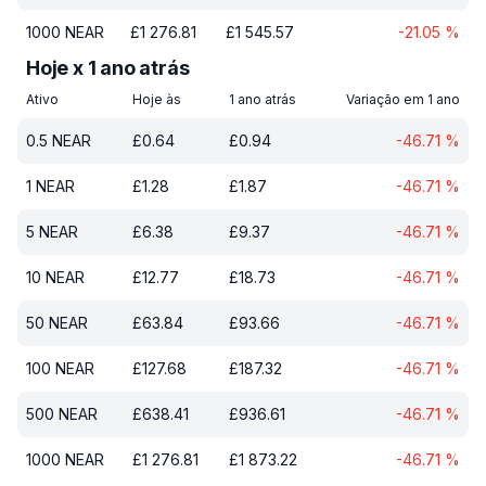
1000
NEAR
£
1 276.81
£
1 545.57
-21.05
%
Hoje x 1 ano atrás
Ativo
Hoje às
1 ano atrás
Variação em 1 ano
0.5
NEAR
£
0.64
£
0.94
-46.71
%
1
NEAR
£
1.28
£
1.87
-46.71
%
5
NEAR
£
6.38
£
9.37
-46.71
%
10
NEAR
£
12.77
£
18.73
-46.71
%
50
NEAR
£
63.84
£
93.66
-46.71
%
100
NEAR
£
127.68
£
187.32
-46.71
%
500
NEAR
£
638.41
£
936.61
-46.71
%
1000
NEAR
£
1 276.81
£
1 873.22
-46.71
%