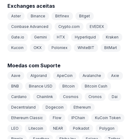
Exchanges aceitas
Aster
Binance
Bitfinex
Bitget
Coinbase Advanced
Crypto.com
EVEDEX
Gate.io
Gemini
HTX
Hyperliquid
Kraken
Kucoin
OKX
Poloniex
WhiteBIT
BitMart
Moedas com Suporte
Aave
Algorand
ApeCoin
Avalanche
Axie
BNB
Binance USD
Bitcoin
Bitcoin Cash
Cardano
Chainlink
Cosmos
Cronos
Dai
Decentraland
Dogecoin
Ethereum
Ethereum Classic
Flow
IPChain
KuCoin Token
LEO
Litecoin
NEAR
Polkadot
Polygon
Ripple
Sandbox
Shiba Inu
Solana
Tether