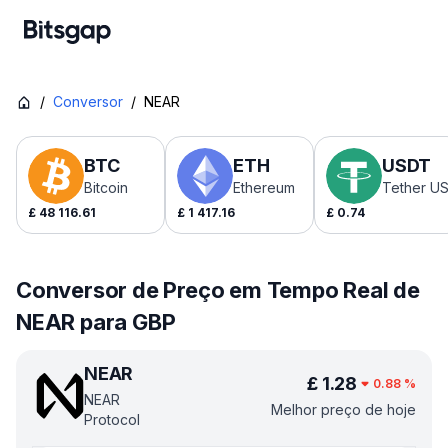
/
Conversor
/
NEAR
BTC
ETH
USDT
Bitcoin
Ethereum
Tether U
£
48 116.61
£
1 417.16
£
0.74
Conversor de Preço em Tempo Real de
NEAR para GBP
NEAR
£
1.28
0.88
%
NEAR
Melhor preço de hoje
Protocol