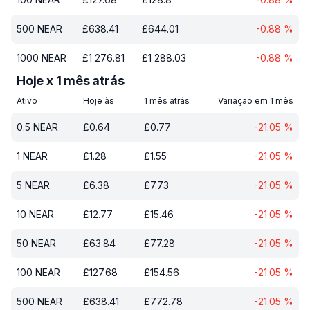
500
NEAR
£
638.41
£
644.01
-0.88
%
1000
NEAR
£
1 276.81
£
1 288.03
-0.88
%
Hoje x 1 mês atrás
Ativo
Hoje às
1 mês atrás
Variação em 1 mês
0.5
NEAR
£
0.64
£
0.77
-21.05
%
1
NEAR
£
1.28
£
1.55
-21.05
%
5
NEAR
£
6.38
£
7.73
-21.05
%
10
NEAR
£
12.77
£
15.46
-21.05
%
50
NEAR
£
63.84
£
77.28
-21.05
%
100
NEAR
£
127.68
£
154.56
-21.05
%
500
NEAR
£
638.41
£
772.78
-21.05
%