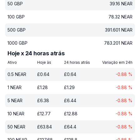
50
GBP
39.16
NEAR
100
GBP
78.32
NEAR
500
GBP
391.601
NEAR
1000
GBP
783.201
NEAR
Hoje x 24 horas atrás
Ativo
Hoje às
24 horas atrás
Variação em 24h
0.5
NEAR
£
0.64
£
0.64
-0.88
%
1
NEAR
£
1.28
£
1.29
-0.88
%
5
NEAR
£
6.38
£
6.44
-0.88
%
10
NEAR
£
12.77
£
12.88
-0.88
%
50
NEAR
£
63.84
£
64.4
-0.88
%
100
NEAR
£
127.68
£
128.8
-0.88
%