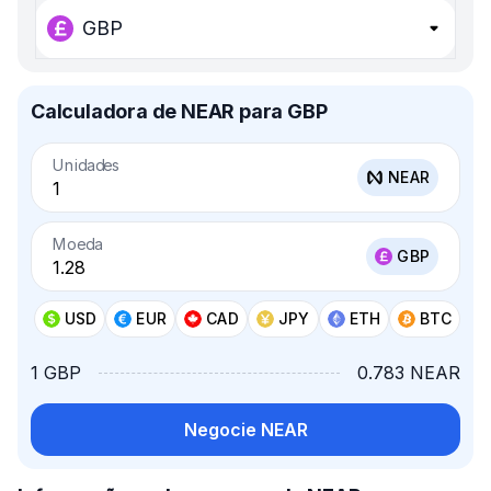
GBP
Calculadora de NEAR para GBP
Unidades
NEAR
Moeda
GBP
USD
EUR
CAD
JPY
ETH
BTC
1 GBP
0.783 NEAR
Negocie NEAR