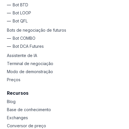
das criptomoedas.
Bot BTD
Bot LOOP
Por que não experimentar a Bitsgap?
Cadastre-se
hoje
e acesse 17 exchanges em um só lugar, libere bots de
Bot QFL
negociação automatizados para lucros passivos 24/7,
Bots de negociação de futuros
use ferramentas avançadas para garantir ganhos e
limitar perdas, HODL a longo prazo ou negocie
Bot COMBO
diariamente como um Pro. Qualquer que seja seu estilo,
Bot DCA Futures
a Bitsgap é sua plataforma de lançamento para riquezas
em criptomoedas.
Assistente de IA
Terminal de negociação
Modo de demonstração
Preços
Recursos
Blog
Base de conhecimento
Exchanges
Conversor de preço