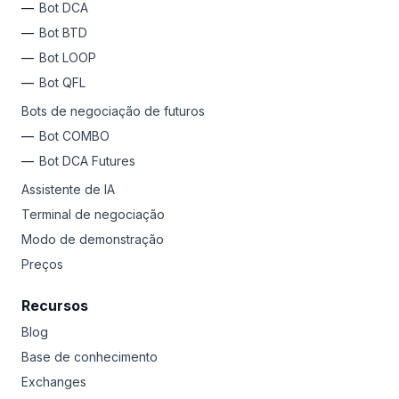
Bot DCA
várias vezes. A paciência compensa muito no mundo
das criptomoedas.
Bot BTD
Bot LOOP
Por que não experimentar a Bitsgap?
Cadastre-se
hoje
e acesse 17 exchanges em um só lugar, libere bots de
Bot QFL
negociação automatizados para lucros passivos 24/7,
Bots de negociação de futuros
use ferramentas avançadas para garantir ganhos e
limitar perdas, HODL a longo prazo ou negocie
Bot COMBO
diariamente como um Pro. Qualquer que seja seu estilo,
Bot DCA Futures
a Bitsgap é sua plataforma de lançamento para riquezas
em criptomoedas.
Assistente de IA
Terminal de negociação
Modo de demonstração
Preços
Recursos
Blog
Base de conhecimento
Exchanges