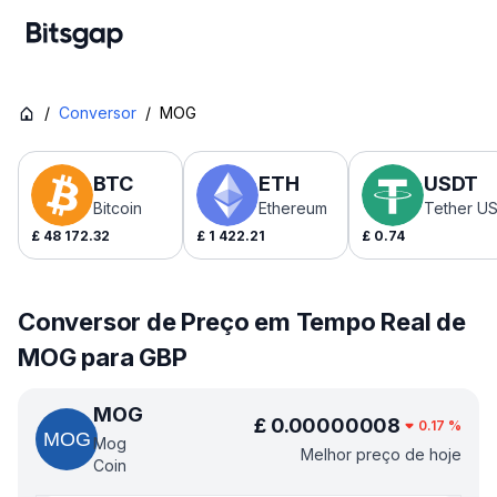
/
Conversor
/
MOG
BTC
ETH
USDT
Bitcoin
Ethereum
Tether U
£
48 172.32
£
1 422.21
£
0.74
Conversor de Preço em Tempo Real de
MOG para GBP
MOG
£
0.00000008
0.17
%
Mog
Melhor preço de hoje
Coin