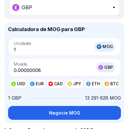
GBP
Calculadora de MOG para GBP
Unidades
MOG
Moeda
GBP
USD
EUR
CAD
JPY
ETH
BTC
1 GBP
13 291 626 MOG
Negocie MOG