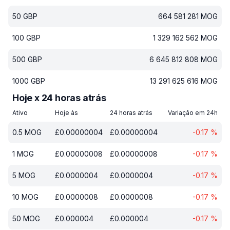
50
GBP
664 581 281
MOG
100
GBP
1 329 162 562
MOG
500
GBP
6 645 812 808
MOG
1000
GBP
13 291 625 616
MOG
Hoje x 24 horas atrás
Ativo
Hoje às
24 horas atrás
Variação em 24h
0.5
MOG
£
0.00000004
£
0.00000004
-0.17
%
1
MOG
£
0.00000008
£
0.00000008
-0.17
%
5
MOG
£
0.0000004
£
0.0000004
-0.17
%
10
MOG
£
0.0000008
£
0.0000008
-0.17
%
50
MOG
£
0.000004
£
0.000004
-0.17
%