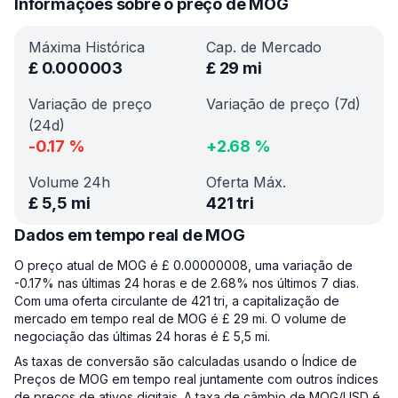
Informações sobre o preço de MOG
Máxima Histórica
Cap. de Mercado
£
0.000003
£
29 mi
Variação de preço
Variação de preço (7d)
(24d)
-0.17
%
+
2.68
%
Volume 24h
Oferta Máx.
£
5,5 mi
421 tri
Dados em tempo real de MOG
O preço atual de MOG é £ 0.00000008, uma variação de
-0.17% nas últimas 24 horas e de 2.68% nos últimos 7 dias.
Com uma oferta circulante de 421 tri, a capitalização de
mercado em tempo real de MOG é £ 29 mi. O volume de
negociação das últimas 24 horas é £ 5,5 mi.
As taxas de conversão são calculadas usando o Índice de
Preços de MOG em tempo real juntamente com outros índices
de preços de ativos digitais. A taxa de câmbio de MOG/USD é