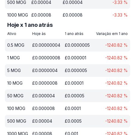
500
MOG
£
0.00004
£
0.00004
-3.33
%
1000
MOG
£
0.00008
£
0.00008
-3.33
%
Hoje x 1 ano atrás
Ativo
Hoje às
1 ano atrás
Variação em 1 ano
0.5
MOG
£
0.00000004
£
0.0000005
-1240.82
%
1
MOG
£
0.00000008
£
0.000001
-1240.82
%
5
MOG
£
0.0000004
£
0.000005
-1240.82
%
10
MOG
£
0.0000008
£
0.00001
-1240.82
%
50
MOG
£
0.000004
£
0.00005
-1240.82
%
100
MOG
£
0.000008
£
0.0001
-1240.82
%
500
MOG
£
0.00004
£
0.0005
-1240.82
%
1000
MOG
£
0.00008
£
0.001
-1240.82
%