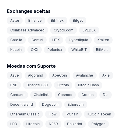
Exchanges aceitas
Aster
Binance
Bitfinex
Bitget
Coinbase Advanced
Crypto.com
EVEDEX
Gate.io
Gemini
HTX
Hyperliquid
Kraken
Kucoin
OKX
Poloniex
WhiteBIT
BitMart
Moedas com Suporte
Aave
Algorand
ApeCoin
Avalanche
Axie
BNB
Binance USD
Bitcoin
Bitcoin Cash
Cardano
Chainlink
Cosmos
Cronos
Dai
Decentraland
Dogecoin
Ethereum
Ethereum Classic
Flow
IPChain
KuCoin Token
LEO
Litecoin
NEAR
Polkadot
Polygon