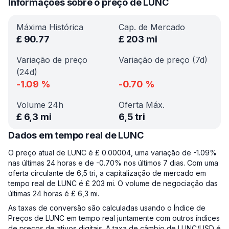
Informações sobre o preço de LUNC
Máxima Histórica
Cap. de Mercado
£
90.77
£
203 mi
Variação de preço
Variação de preço (7d)
(24d)
-1.09
%
-0.70
%
Volume 24h
Oferta Máx.
£
6,3 mi
6,5 tri
Dados em tempo real de LUNC
O preço atual de LUNC é £ 0.00004, uma variação de -1.09%
nas últimas 24 horas e de -0.70% nos últimos 7 dias. Com uma
oferta circulante de 6,5 tri, a capitalização de mercado em
tempo real de LUNC é £ 203 mi. O volume de negociação das
últimas 24 horas é £ 6,3 mi.
As taxas de conversão são calculadas usando o Índice de
Preços de LUNC em tempo real juntamente com outros índices
de preços de ativos digitais. A taxa de câmbio de LUNC/USD é