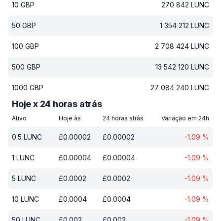
10
GBP
270 842
LUNC
50
GBP
1 354 212
LUNC
100
GBP
2 708 424
LUNC
500
GBP
13 542 120
LUNC
1000
GBP
27 084 240
LUNC
Hoje x 24 horas atrás
Ativo
Hoje às
24 horas atrás
Variação em 24h
0.5
LUNC
£
0.00002
£
0.00002
-1.09
%
1
LUNC
£
0.00004
£
0.00004
-1.09
%
5
LUNC
£
0.0002
£
0.0002
-1.09
%
10
LUNC
£
0.0004
£
0.0004
-1.09
%
50
LUNC
£
0.002
£
0.002
-1.09
%