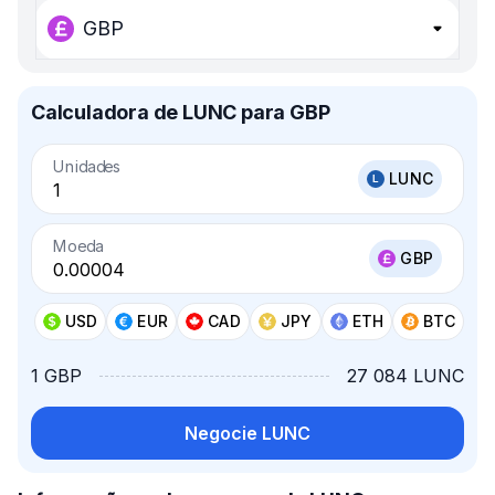
GBP
Calculadora de LUNC para GBP
Unidades
LUNC
Moeda
GBP
USD
EUR
CAD
JPY
ETH
BTC
1 GBP
27 084 LUNC
Negocie LUNC