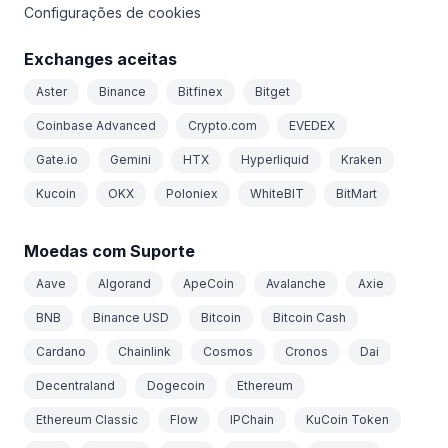
Configurações de cookies
Exchanges aceitas
Aster
Binance
Bitfinex
Bitget
Coinbase Advanced
Crypto.com
EVEDEX
Gate.io
Gemini
HTX
Hyperliquid
Kraken
Kucoin
OKX
Poloniex
WhiteBIT
BitMart
Moedas com Suporte
Aave
Algorand
ApeCoin
Avalanche
Axie
BNB
Binance USD
Bitcoin
Bitcoin Cash
Cardano
Chainlink
Cosmos
Cronos
Dai
Decentraland
Dogecoin
Ethereum
Ethereum Classic
Flow
IPChain
KuCoin Token