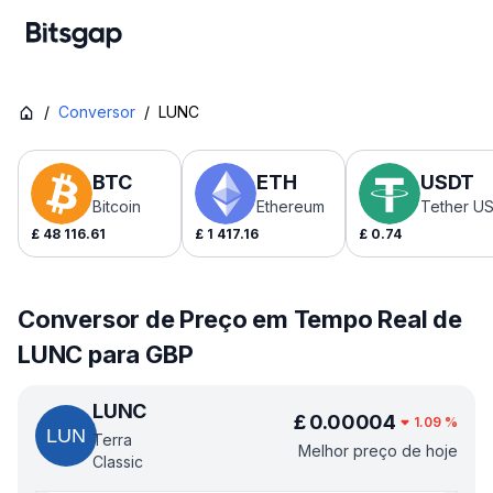
/
Conversor
/
LUNC
BTC
ETH
USDT
Bitcoin
Ethereum
Tether U
£
48 116.61
£
1 417.16
£
0.74
Conversor de Preço em Tempo Real de
LUNC para GBP
LUNC
£
0.00004
1.09
%
Terra
Melhor preço de hoje
Classic