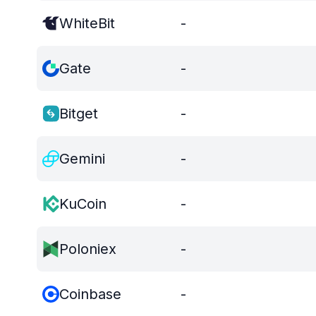
WhiteBit
-
Gate
-
Bitget
-
Gemini
-
KuCoin
-
Poloniex
-
Coinbase
-