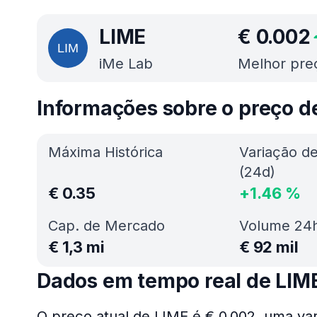
LIME
€
0.002
iMe Lab
Melhor pre
Informações sobre o preço d
Máxima Histórica
Variação d
(24d)
€
0.35
+
1.46
%
Cap. de Mercado
Volume 24
€
1,3 mi
€
92 mil
Dados em tempo real de LIM
O preço atual de LIME é € 0.002, uma var