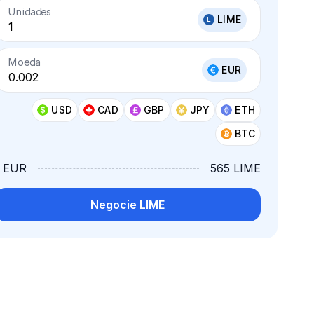
Unidades
LIME
Moeda
EUR
USD
CAD
GBP
JPY
ETH
BTC
1 EUR
565 LIME
Negocie LIME