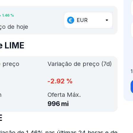
1.46
%
EUR
ço de hoje
e LIME
e preço
Variação de preço (7d)
-2.92
%
h
Oferta Máx.
996 mi
E
iação de 1.46% nas últimas 24 horas e de