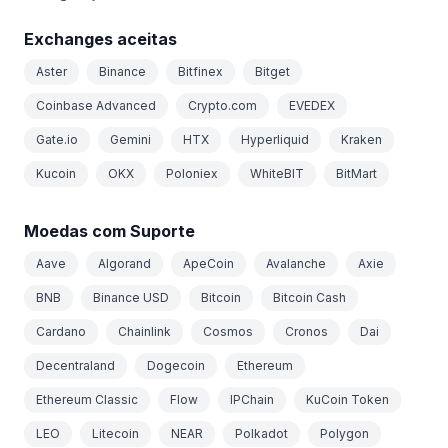
Exchanges aceitas
Aster
Binance
Bitfinex
Bitget
Coinbase Advanced
Crypto.com
EVEDEX
Gate.io
Gemini
HTX
Hyperliquid
Kraken
Kucoin
OKX
Poloniex
WhiteBIT
BitMart
Moedas com Suporte
Aave
Algorand
ApeCoin
Avalanche
Axie
BNB
Binance USD
Bitcoin
Bitcoin Cash
Cardano
Chainlink
Cosmos
Cronos
Dai
Decentraland
Dogecoin
Ethereum
Ethereum Classic
Flow
IPChain
KuCoin Token
LEO
Litecoin
NEAR
Polkadot
Polygon