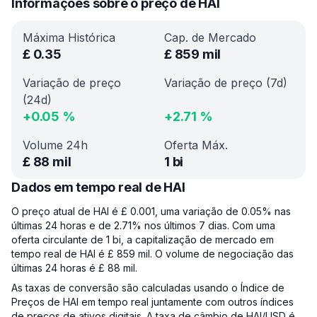
Informações sobre o preço de HAI
Máxima Histórica
Cap. de Mercado
£
0.35
£
859 mil
Variação de preço
Variação de preço (7d)
(24d)
+
0.05
%
+
2.71
%
Volume 24h
Oferta Máx.
£
88 mil
1 bi
Dados em tempo real de HAI
O preço atual de HAI é £ 0.001, uma variação de 0.05% nas
últimas 24 horas e de 2.71% nos últimos 7 dias. Com uma
oferta circulante de 1 bi, a capitalização de mercado em
tempo real de HAI é £ 859 mil. O volume de negociação das
últimas 24 horas é £ 88 mil.
As taxas de conversão são calculadas usando o Índice de
Preços de HAI em tempo real juntamente com outros índices
de preços de ativos digitais. A taxa de câmbio de HAI/USD é