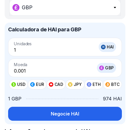
GBP
Calculadora de HAI para GBP
Unidades
HAI
Moeda
GBP
USD
EUR
CAD
JPY
ETH
BTC
1 GBP
974 HAI
Negocie HAI