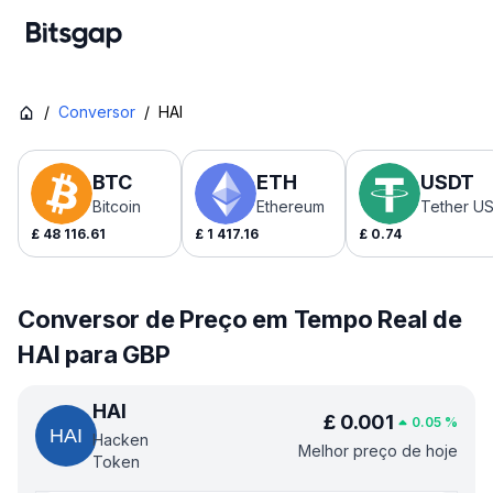
/
Conversor
/
HAI
BTC
ETH
USDT
Bitcoin
Ethereum
Tether U
£
48 116.61
£
1 417.16
£
0.74
Conversor de Preço em Tempo Real de
HAI para GBP
HAI
£
0.001
0.05
%
Hacken
Melhor preço de hoje
Token