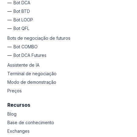
Bot DCA
várias vezes. A paciência compensa muito no mundo
das criptomoedas.
Bot BTD
Bot LOOP
Por que não experimentar a Bitsgap?
Cadastre-se
hoje
e acesse 17 exchanges em um só lugar, libere bots de
Bot QFL
negociação automatizados para lucros passivos 24/7,
Bots de negociação de futuros
use ferramentas avançadas para garantir ganhos e
limitar perdas, HODL a longo prazo ou negocie
Bot COMBO
diariamente como um Pro. Qualquer que seja seu estilo,
Bot DCA Futures
a Bitsgap é sua plataforma de lançamento para riquezas
em criptomoedas.
Assistente de IA
Terminal de negociação
Modo de demonstração
Preços
Recursos
Blog
Base de conhecimento
Exchanges