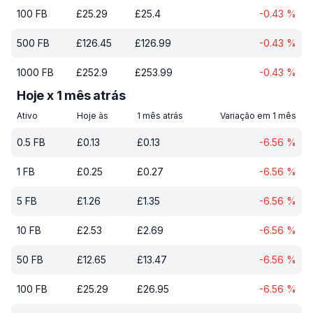
100
FB
£
25.29
£
25.4
-0.43
%
500
FB
£
126.45
£
126.99
-0.43
%
1000
FB
£
252.9
£
253.99
-0.43
%
Hoje x 1 mês atrás
Ativo
Hoje às
1 mês atrás
Variação em 1 mês
0.5
FB
£
0.13
£
0.13
-6.56
%
1
FB
£
0.25
£
0.27
-6.56
%
5
FB
£
1.26
£
1.35
-6.56
%
10
FB
£
2.53
£
2.69
-6.56
%
50
FB
£
12.65
£
13.47
-6.56
%
100
FB
£
25.29
£
26.95
-6.56
%