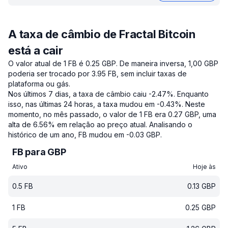
A taxa de câmbio de Fractal Bitcoin
está a cair
O valor atual de 1 FB é 0.25 GBP.
De maneira inversa, 1,00 GBP
poderia ser trocado por 3.95 FB, sem incluir taxas de
plataforma ou gás.
Nos últimos 7 dias, a taxa de câmbio caiu -2.47%.
Enquanto
isso, nas últimas 24 horas, a taxa mudou em -0.43%.
Neste
momento, no mês passado, o valor de 1 FB era 0.27 GBP, uma
alta de 6.56% em relação ao preço atual.
Analisando o
histórico de um ano, FB mudou em -0.03 GBP.
FB para GBP
Ativo
Hoje às
0.5
FB
0.13
GBP
1
FB
0.25
GBP