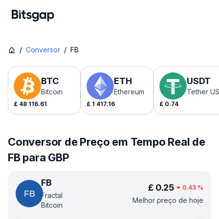
/
Conversor
/
FB
BTC
ETH
USDT
Bitcoin
Ethereum
Tether U
£
48 116.61
£
1 417.16
£
0.74
Conversor de Preço em Tempo Real de
FB para GBP
FB
£
0.25
0.43
%
Fractal
Melhor preço de hoje
Bitcoin