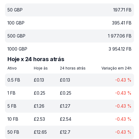
50
GBP
197.71
FB
100
GBP
395.41
FB
500
GBP
1 977.06
FB
1000
GBP
3 954.12
FB
Hoje x 24 horas atrás
Ativo
Hoje às
24 horas atrás
Variação em 24h
0.5
FB
£
0.13
£
0.13
-0.43
%
1
FB
£
0.25
£
0.25
-0.43
%
5
FB
£
1.26
£
1.27
-0.43
%
10
FB
£
2.53
£
2.54
-0.43
%
50
FB
£
12.65
£
12.7
-0.43
%