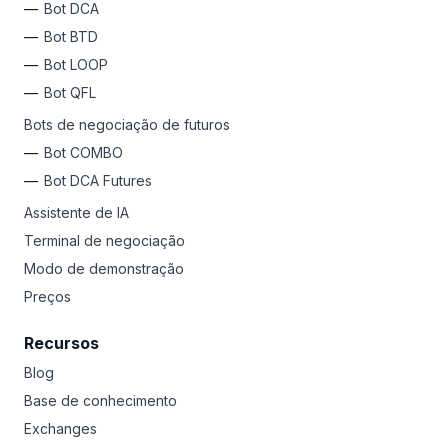
Bot DCA
várias vezes. A paciência compensa muito no mundo
das criptomoedas.
Bot BTD
Bot LOOP
Por que não experimentar a Bitsgap?
Cadastre-se
hoje
e acesse 17 exchanges em um só lugar, libere bots de
Bot QFL
negociação automatizados para lucros passivos 24/7,
Bots de negociação de futuros
use ferramentas avançadas para garantir ganhos e
limitar perdas, HODL a longo prazo ou negocie
Bot COMBO
diariamente como um Pro. Qualquer que seja seu estilo,
Bot DCA Futures
a Bitsgap é sua plataforma de lançamento para riquezas
em criptomoedas.
Assistente de IA
Terminal de negociação
Modo de demonstração
Preços
Recursos
Blog
Base de conhecimento
Exchanges