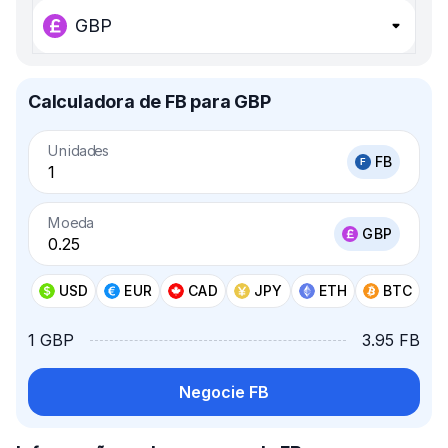
GBP
Calculadora de FB para GBP
Unidades
FB
Moeda
GBP
USD
EUR
CAD
JPY
ETH
BTC
1 GBP
3.95 FB
Negocie FB