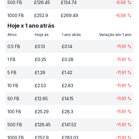
500
FB
£
126.45
£
134.74
-6.56
%
1000
FB
£
252.9
£
269.49
-6.56
%
Hoje x 1 ano atrás
Ativo
Hoje às
1 ano atrás
Variação em 1 ano
0.5
FB
£
0.13
£
0.14
-11.91
%
1
FB
£
0.25
£
0.28
-11.91
%
5
FB
£
1.26
£
1.42
-11.91
%
10
FB
£
2.53
£
2.83
-11.91
%
50
FB
£
12.65
£
14.15
-11.91
%
100
FB
£
25.29
£
28.3
-11.91
%
500
FB
£
126.45
£
141.52
-11.91
%
1000
FB
£
252.9
£
283.03
-11.91
%