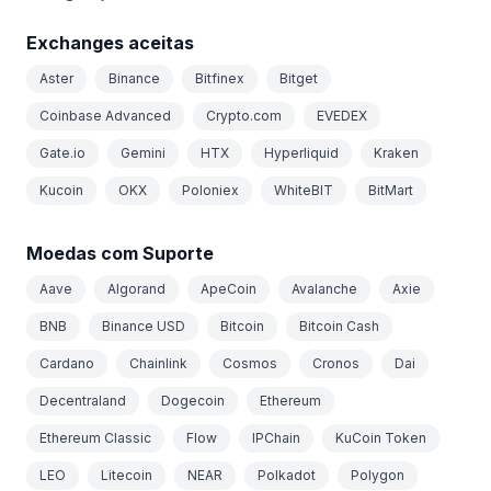
Exchanges aceitas
Aster
Binance
Bitfinex
Bitget
Coinbase Advanced
Crypto.com
EVEDEX
Gate.io
Gemini
HTX
Hyperliquid
Kraken
Kucoin
OKX
Poloniex
WhiteBIT
BitMart
Moedas com Suporte
Aave
Algorand
ApeCoin
Avalanche
Axie
BNB
Binance USD
Bitcoin
Bitcoin Cash
Cardano
Chainlink
Cosmos
Cronos
Dai
Decentraland
Dogecoin
Ethereum
Ethereum Classic
Flow
IPChain
KuCoin Token
LEO
Litecoin
NEAR
Polkadot
Polygon