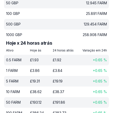
50
GBP
12.945
FARM
100
GBP
25.891
FARM
500
GBP
129.454
FARM
1000
GBP
258.908
FARM
Hoje x 24 horas atrás
Ativo
Hoje às
24 horas atrás
Variação em 24h
0.5
FARM
£
1.93
£
1.92
+
0.65
%
1
FARM
£
3.86
£
3.84
+
0.65
%
5
FARM
£
19.31
£
19.19
+
0.65
%
10
FARM
£
38.62
£
38.37
+
0.65
%
50
FARM
£
193.12
£
191.86
+
0.65
%
100
FARM
£
386.24
£
383.73
+
0.65
%