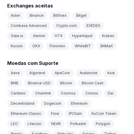
Exchanges aceitas
Aster
Binance
Bitfinex
Bitget
Coinbase Advanced
Crypto.com
EVEDEX
Gate.io
Gemini
HTX
Hyperliquid
Kraken
Kucoin
OKX
Poloniex
WhiteBIT
BitMart
Moedas com Suporte
Aave
Algorand
ApeCoin
Avalanche
Axie
BNB
Binance USD
Bitcoin
Bitcoin Cash
Cardano
Chainlink
Cosmos
Cronos
Dai
Decentraland
Dogecoin
Ethereum
Ethereum Classic
Flow
IPChain
KuCoin Token
LEO
Litecoin
NEAR
Polkadot
Polygon
Ripple
Sandbox
Shiba Inu
Solana
Tether