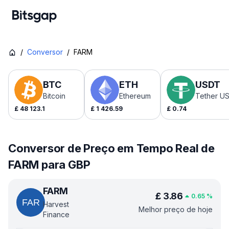
/
Conversor
/
FARM
BTC
ETH
USDT
Bitcoin
Ethereum
Tether U
£
48 123.1
£
1 426.59
£
0.74
Conversor de Preço em Tempo Real de
FARM para GBP
FARM
£
3.86
0.65
%
Harvest
Melhor preço de hoje
Finance