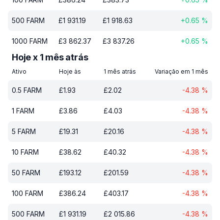
500
FARM
£
1 931.19
£
1 918.63
+
0.65
%
1000
FARM
£
3 862.37
£
3 837.26
+
0.65
%
Hoje x 1 mês atrás
Ativo
Hoje às
1 mês atrás
Variação em 1 mês
0.5
FARM
£
1.93
£
2.02
-4.38
%
1
FARM
£
3.86
£
4.03
-4.38
%
5
FARM
£
19.31
£
20.16
-4.38
%
10
FARM
£
38.62
£
40.32
-4.38
%
50
FARM
£
193.12
£
201.59
-4.38
%
100
FARM
£
386.24
£
403.17
-4.38
%
500
FARM
£
1 931.19
£
2 015.86
-4.38
%