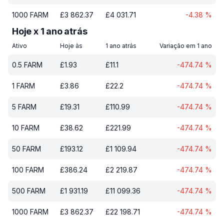
1000
FARM
£
3 862.37
£
4 031.71
-4.38
%
Hoje x 1 ano atrás
Ativo
Hoje às
1 ano atrás
Variação em 1 ano
0.5
FARM
£
1.93
£
11.1
-474.74
%
1
FARM
£
3.86
£
22.2
-474.74
%
5
FARM
£
19.31
£
110.99
-474.74
%
10
FARM
£
38.62
£
221.99
-474.74
%
50
FARM
£
193.12
£
1 109.94
-474.74
%
100
FARM
£
386.24
£
2 219.87
-474.74
%
500
FARM
£
1 931.19
£
11 099.36
-474.74
%
1000
FARM
£
3 862.37
£
22 198.71
-474.74
%