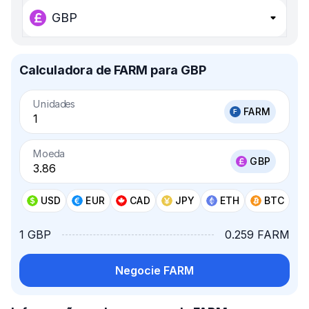
GBP
Calculadora de FARM para GBP
Unidades
FARM
Moeda
GBP
USD
EUR
CAD
JPY
ETH
BTC
1 GBP
0.259 FARM
Negocie FARM