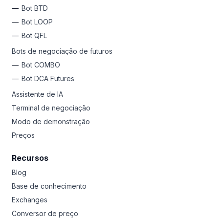
das criptomoedas.
Bot BTD
Bot LOOP
Por que não experimentar a Bitsgap?
Cadastre-se
hoje
e acesse 17 exchanges em um só lugar, libere bots de
Bot QFL
negociação automatizados para lucros passivos 24/7,
Bots de negociação de futuros
use ferramentas avançadas para garantir ganhos e
limitar perdas, HODL a longo prazo ou negocie
Bot COMBO
diariamente como um Pro. Qualquer que seja seu estilo,
Bot DCA Futures
a Bitsgap é sua plataforma de lançamento para riquezas
em criptomoedas.
Assistente de IA
Terminal de negociação
Modo de demonstração
Preços
Recursos
Blog
Base de conhecimento
Exchanges
Conversor de preço