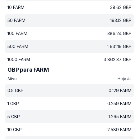
10
FARM
38.62
GBP
50
FARM
193.12
GBP
100
FARM
386.24
GBP
500
FARM
1 931.19
GBP
1000
FARM
3 862.37
GBP
GBP para FARM
Ativo
Hoje às
0.5
GBP
0.129
FARM
1
GBP
0.259
FARM
5
GBP
1.295
FARM
10
GBP
2.589
FARM