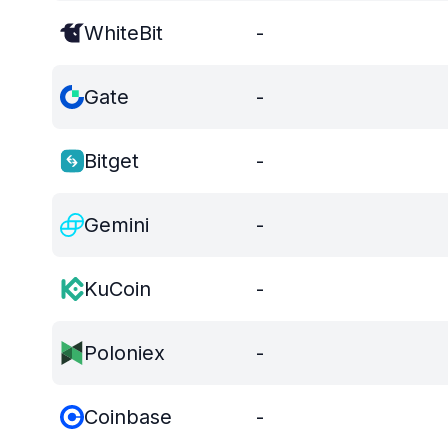
WhiteBit
-
Gate
-
Bitget
-
Gemini
-
KuCoin
-
Poloniex
-
Coinbase
-