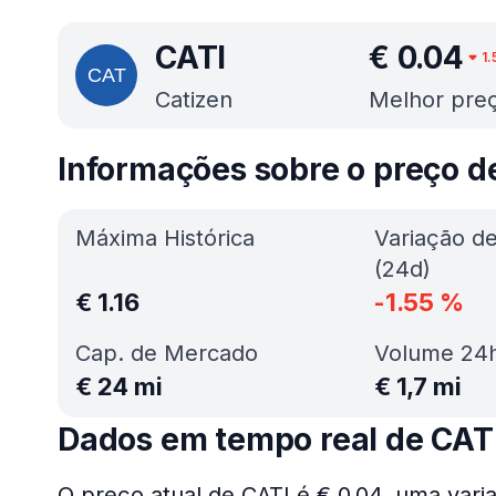
CATI
€
0.04
1.
Catizen
Melhor preç
Informações sobre o preço d
Máxima Histórica
Variação d
(24d)
€
1.16
-1.55
%
Cap. de Mercado
Volume 24
€
24 mi
€
1,7 mi
Dados em tempo real de CAT
O preço atual de CATI é € 0.04, uma vari