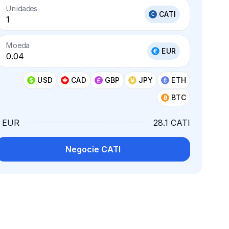
Unidades
CATI
Moeda
EUR
USD
CAD
GBP
JPY
ETH
BTC
1 EUR
28.1 CATI
Negocie CATI