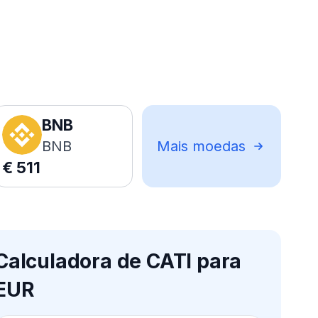
BNB
BNB
Mais moedas
€
511
Calculadora de CATI para
EUR