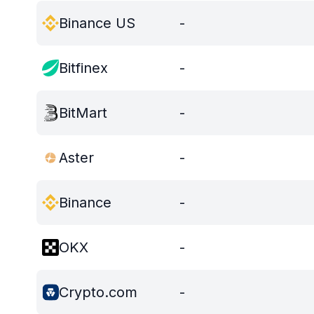
Binance US
-
Bitfinex
-
BitMart
-
Aster
-
Binance
-
OKX
-
Crypto.com
-