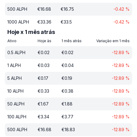
500
ALPH
€
16.68
€
16.75
-0.42
%
1000
ALPH
€
33.36
€
33.5
-0.42
%
Hoje x 1 mês atrás
Ativo
Hoje às
1 mês atrás
Variação em 1 mês
0.5
ALPH
€
0.02
€
0.02
-12.89
%
1
ALPH
€
0.03
€
0.04
-12.89
%
5
ALPH
€
0.17
€
0.19
-12.89
%
10
ALPH
€
0.33
€
0.38
-12.89
%
50
ALPH
€
1.67
€
1.88
-12.89
%
100
ALPH
€
3.34
€
3.77
-12.89
%
500
ALPH
€
16.68
€
18.83
-12.89
%