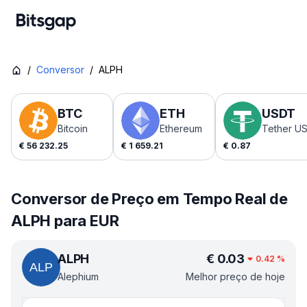
/
Conversor
/
ALPH
BTC
ETH
USDT
Bitcoin
Ethereum
Tether U
€
56 232.25
€
1 659.21
€
0.87
Conversor de Preço em Tempo Real de
ALPH para EUR
ALPH
€
0.03
0.42
%
Alephium
Melhor preço de hoje