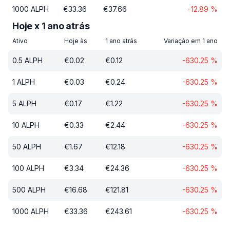
1000
ALPH
€
33.36
€
37.66
-12.89
%
Hoje x 1 ano atrás
Ativo
Hoje às
1 ano atrás
Variação em 1 ano
0.5
ALPH
€
0.02
€
0.12
-630.25
%
1
ALPH
€
0.03
€
0.24
-630.25
%
5
ALPH
€
0.17
€
1.22
-630.25
%
10
ALPH
€
0.33
€
2.44
-630.25
%
50
ALPH
€
1.67
€
12.18
-630.25
%
100
ALPH
€
3.34
€
24.36
-630.25
%
500
ALPH
€
16.68
€
121.81
-630.25
%
1000
ALPH
€
33.36
€
243.61
-630.25
%