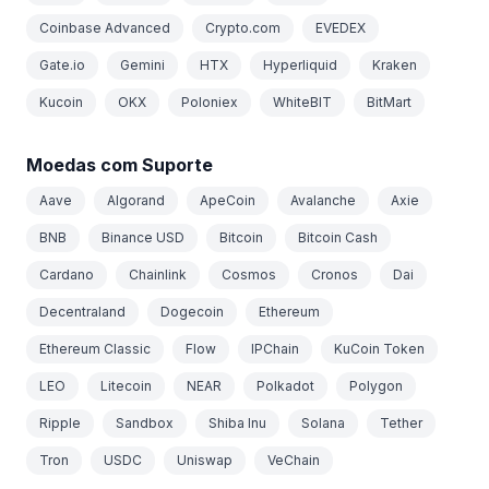
Coinbase Advanced
Crypto.com
EVEDEX
Gate.io
Gemini
HTX
Hyperliquid
Kraken
Kucoin
OKX
Poloniex
WhiteBIT
BitMart
Moedas com Suporte
Aave
Algorand
ApeCoin
Avalanche
Axie
BNB
Binance USD
Bitcoin
Bitcoin Cash
Cardano
Chainlink
Cosmos
Cronos
Dai
Decentraland
Dogecoin
Ethereum
Ethereum Classic
Flow
IPChain
KuCoin Token
LEO
Litecoin
NEAR
Polkadot
Polygon
Ripple
Sandbox
Shiba Inu
Solana
Tether
Tron
USDC
Uniswap
VeChain