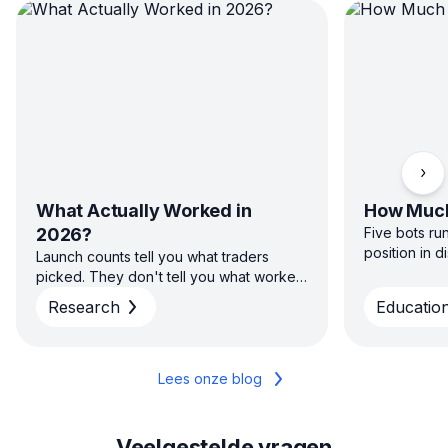
Scro
What Actually Worked in
How Much
2026?
Five bots ru
position in 
Launch counts tell you what traders
sizing capita
picked. They don't tell you what worked.
direction — 
H1 2026 platform data on win rate, return
Research
Education
diversified s
and time to close across GRID, DCA, DCA
concentrated
Futures and COMBO — and why the
average and the typical result aren't the
same story.
Lees onze blog
Veelgestelde vragen