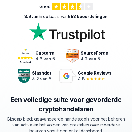
Great
3.9
van 5 op basis van
653 beoordelingen
Capterra
SourceForge
4.6 van 5
4.2 van 5
Slashdot
Google Reviews
4.2 van 5
4.8
Een volledige suite voor gevorderde
cryptohandelaren
Bitsgap biedt geavanceerde handelstools voor het beheren
van activa en het volgen van
prestaties
over meerdere
beurzen vanuit een enkel dashboard.