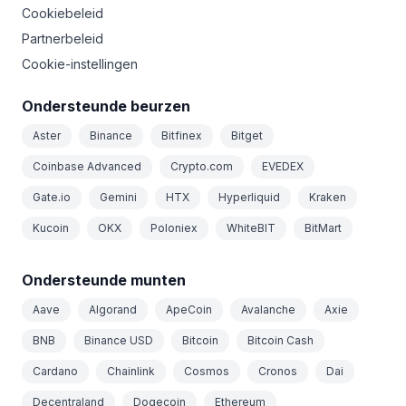
Cookiebeleid
Partnerbeleid
Cookie-instellingen
Ondersteunde beurzen
Aster
Binance
Bitfinex
Bitget
Coinbase Advanced
Crypto.com
EVEDEX
Gate.io
Gemini
HTX
Hyperliquid
Kraken
Kucoin
OKX
Poloniex
WhiteBIT
BitMart
Ondersteunde munten
Aave
Algorand
ApeCoin
Avalanche
Axie
BNB
Binance USD
Bitcoin
Bitcoin Cash
Cardano
Chainlink
Cosmos
Cronos
Dai
Decentraland
Dogecoin
Ethereum