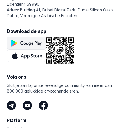
tijdsbestek en risicotolerantie aansluiten. Voor optimale
Licentienr. 59990
resultaten, combineer stoporders met inzicht
Adres: Building A1, Dubai Digital Park, Dubai Silicon Oasis,
in de marktomstandigheden en een vast handelsplan.
Dubai, Verenigde Arabische Emiraten
Overweeg hun voor- en nadelen voordat je ze inzet.
Indien verstandig gebruikt, kunnen stoporders een
Download de app
effectief hulpmiddel zijn om trades te beheren.
Volg ons
Sluit je aan bij onze levendige community van meer dan
800.000 gelukkige cryptohandelaren.
Platform