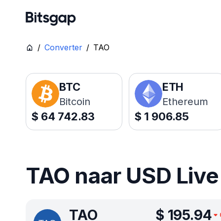
/
Converter
/
TAO
BTC
ETH
Bitcoin
Ethereum
$
64 742.83
$
1 906.85
TAO naar USD Live 
TAO
$
195.94