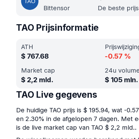
Bittensor
De beste prij
TAO Prijsinformatie
ATH
Prijswijzigi
$
767.68
-0.57
%
Market cap
24u volum
$
2,2 mld.
$
105 mln.
TAO Live gegevens
De huidige TAO prijs is $ 195.94, wat -0.
en 2.30% in de afgelopen 7 dagen. Met e
is de live market cap van TAO $ 2,2 mld..