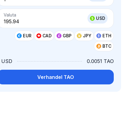
Valuta
USD
EUR
CAD
GBP
JPY
ETH
BTC
1 USD
0.0051 TAO
Verhandel TAO