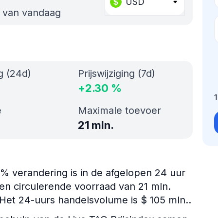
USD
s van vandaag
ng (24d)
Prijswijziging (7d)
+
2.30
%
e
Maximale toevoer
21 mln.
57% verandering is in de afgelopen 24 uur
en circulerende voorraad van 21 mln.
 Het 24-uurs handelsvolume is $ 105 mln..