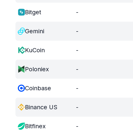
Bitget
-
Gemini
-
KuCoin
-
Poloniex
-
Coinbase
-
Binance US
-
Bitfinex
-