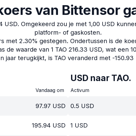
koers van Bittensor g
94 USD.
Omgekeerd zou je met 1,00 USD kunnen 
platform- of gaskosten.
ers met 2.30% gestegen.
Ondertussen is de koe
s de waarde van 1 TAO 216.33 USD, wat een 10.4
en jaar terugkijkt, is TAO veranderd met -150.93
USD naar TAO.
Vandaag om
Activum
97.97
USD
0.5
USD
195.94
USD
1
USD