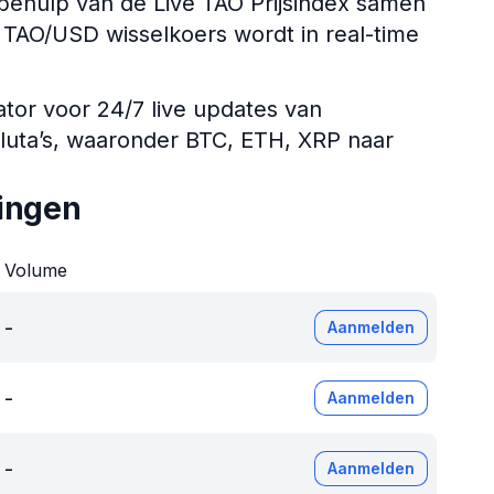
ehulp van de Live TAO Prijsindex samen
De TAO/USD wisselkoers wordt in real-time
ator voor 24/7 live updates van
aluta’s, waaronder BTC, ETH, XRP naar
ingen
Volume
-
Aanmelden
-
Aanmelden
-
Aanmelden