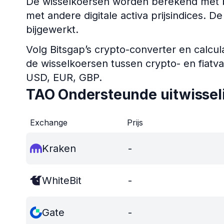
De wisselkoersen worden berekend met b
met andere digitale activa prijsindices. 
bijgewerkt.
Volg Bitsgap’s crypto-converter en calcul
de wisselkoersen tussen crypto- en fiatv
USD, EUR, GBP.
TAO Ondersteunde uitwissel
Exchange
Prijs
Kraken
-
WhiteBit
-
Gate
-