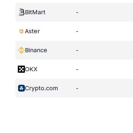
BitMart
-
Aster
-
Binance
-
OKX
-
Crypto.com
-