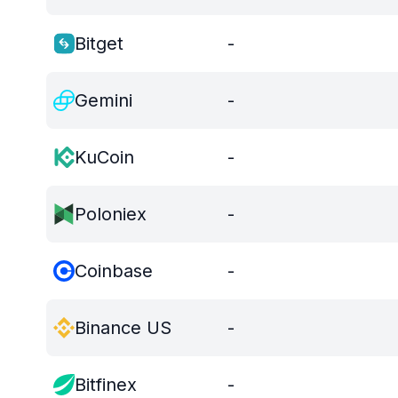
Bitget
-
Gemini
-
KuCoin
-
Poloniex
-
Coinbase
-
Binance US
-
Bitfinex
-