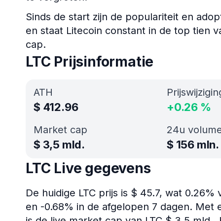
Sinds de start zijn de populariteit en ad
en staat Litecoin constant in de top tien
cap.
LTC Prijsinformatie
ATH
Prijswijzigi
$
412.96
+
0.26
%
Market cap
24u volum
$
3,5 mld.
$
156 mln.
LTC Live gegevens
De huidige LTC prijs is $ 45.7, wat 0.26%
en -0.68% in de afgelopen 7 dagen. Met 
is de live market cap van LTC $ 3,5 mld..