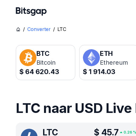
/
Converter
/
LTC
BTC
ETH
Bitcoin
Ethereum
$
64 620.43
$
1 914.03
LTC naar USD Live 
LTC
$
45.7
0.26