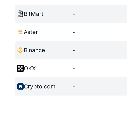
BitMart
-
Aster
-
Binance
-
OKX
-
Crypto.com
-