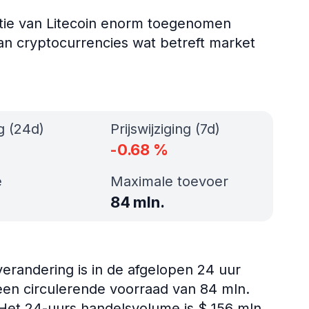
optie van Litecoin enorm toegenomen
 van cryptocurrencies wat betreft market
ng (24d)
Prijswijziging (7d)
-0.68
%
e
Maximale toevoer
84 mln.
 verandering is in de afgelopen 24 uur
een circulerende voorraad van 84 mln.
 Het 24-uurs handelsvolume is $ 156 mln..