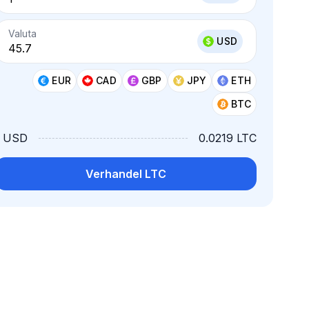
Valuta
USD
EUR
CAD
GBP
JPY
ETH
BTC
1 USD
0.0219 LTC
Verhandel LTC