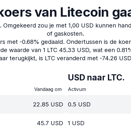
koers van Litecoin g
.
Omgekeerd zou je met 1,00 USD kunnen handel
of gaskosten.
ers met -0.68% gedaald.
Ondertussen is de koer
de waarde van 1 LTC 45.33 USD, wat een 0.81% 
jaar terugkijkt, is LTC veranderd met -74.26 USD
USD naar LTC.
Vandaag om
Activum
22.85
USD
0.5
USD
45.7
USD
1
USD