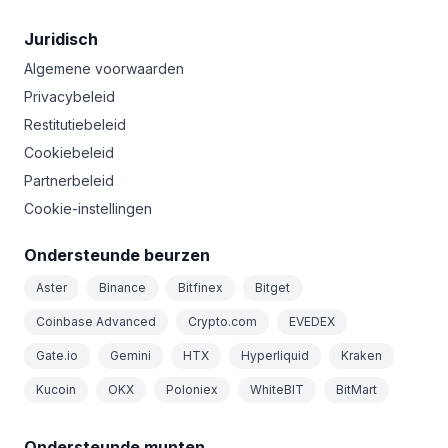
Juridisch
Algemene voorwaarden
Privacybeleid
Restitutiebeleid
Cookiebeleid
Partnerbeleid
Cookie-instellingen
Ondersteunde beurzen
Aster
Binance
Bitfinex
Bitget
Coinbase Advanced
Crypto.com
EVEDEX
Gate.io
Gemini
HTX
Hyperliquid
Kraken
Kucoin
OKX
Poloniex
WhiteBIT
BitMart
Ondersteunde munten