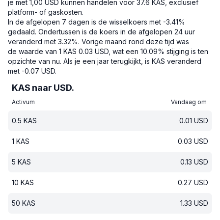
je met 1,00 USD kunnen handelen voor 37.6 KAS, exclusief
platform- of gaskosten.
In de afgelopen 7 dagen is de wisselkoers met -3.41%
gedaald.
Ondertussen is de koers in de afgelopen 24 uur
veranderd met 3.32%.
Vorige maand rond deze tijd was
de waarde van 1 KAS 0.03 USD, wat een 10.09% stijging is ten
opzichte van nu.
Als je een jaar terugkijkt, is KAS veranderd
met -0.07 USD.
KAS naar USD.
Activum
Vandaag om
0.5
KAS
0.01
USD
1
KAS
0.03
USD
5
KAS
0.13
USD
10
KAS
0.27
USD
50
KAS
1.33
USD