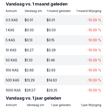
Vandaag vs. 1 maand geleden
Activum
Vandaag om
1 maand geleden
1 maand Wijziging
0.5
KAS
$
0.01
$
0.01
-10.09
%
1
KAS
$
0.03
$
0.03
-10.09
%
5
KAS
$
0.13
$
0.15
-10.09
%
10
KAS
$
0.27
$
0.29
-10.09
%
50
KAS
$
1.33
$
1.46
-10.09
%
100
KAS
$
2.66
$
2.93
-10.09
%
500
KAS
$
13.29
$
14.63
-10.09
%
1000
KAS
$
26.57
$
29.25
-10.09
%
Vandaag vs. 1 jaar geleden
Activum
Vandaag om
1 jaar geleden
1 jaar Wijziging