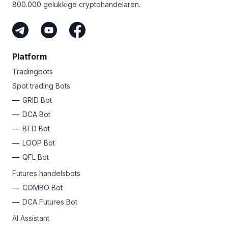
800.000 gelukkige cryptohandelaren.
kans!
Ongeacht je niveau, heeft Bitsgap een eenvoudig plan
om je winsten te automatiseren. Waarom meld
je je vandaag niet aan en ontketen je innerlijke crypto
rockster?
Platform
Tradingbots
Spot trading Bots
GRID Bot
DCA Bot
BTD Bot
LOOP Bot
QFL Bot
Futures handelsbots
COMBO Bot
DCA Futures Bot
AI Assistant