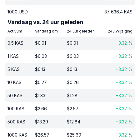
1000
USD
37 636.4
KAS
Vandaag vs. 24 uur geleden
Activum
Vandaag om
24 uur geleden
24u Wijziging
0.5
KAS
$
0.01
$
0.01
+
3.32
%
1
KAS
$
0.03
$
0.03
+
3.32
%
5
KAS
$
0.13
$
0.13
+
3.32
%
10
KAS
$
0.27
$
0.26
+
3.32
%
50
KAS
$
1.33
$
1.28
+
3.32
%
100
KAS
$
2.66
$
2.57
+
3.32
%
500
KAS
$
13.29
$
12.84
+
3.32
%
1000
KAS
$
26.57
$
25.69
+
3.32
%