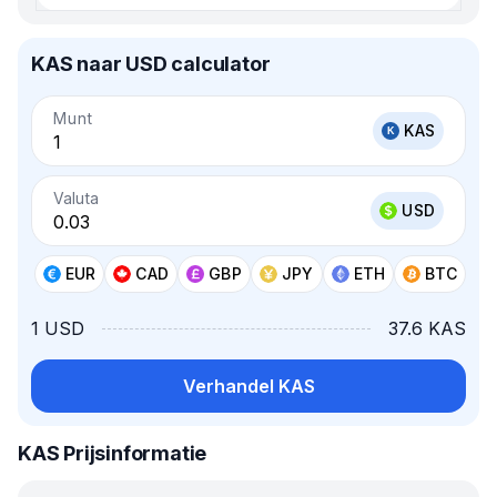
KAS naar USD calculator
Munt
KAS
Valuta
USD
EUR
CAD
GBP
JPY
ETH
BTC
1 USD
37.6 KAS
Verhandel KAS
KAS Prijsinformatie