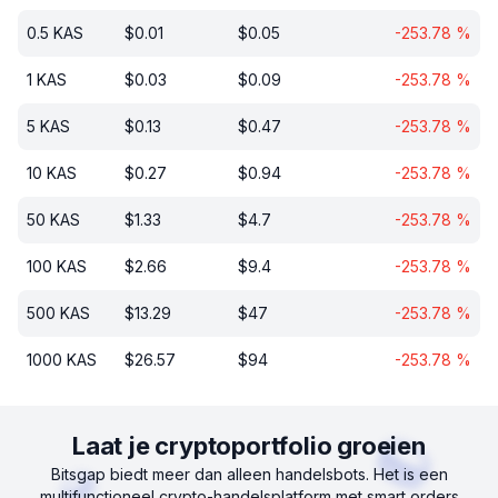
0.5
KAS
$
0.01
$
0.05
-253.78
%
1
KAS
$
0.03
$
0.09
-253.78
%
5
KAS
$
0.13
$
0.47
-253.78
%
10
KAS
$
0.27
$
0.94
-253.78
%
50
KAS
$
1.33
$
4.7
-253.78
%
100
KAS
$
2.66
$
9.4
-253.78
%
500
KAS
$
13.29
$
47
-253.78
%
1000
KAS
$
26.57
$
94
-253.78
%
Laat je cryptoportfolio groeien
Bitsgap biedt meer dan alleen handelsbots. Het is een
multifunctioneel crypto-handelsplatform met smart orders