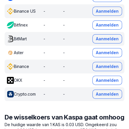
Binance US
-
-
Aanmelden
Bitfinex
-
-
Aanmelden
BitMart
-
-
Aanmelden
Aster
-
-
Aanmelden
Binance
-
-
Aanmelden
OKX
-
-
Aanmelden
Crypto.com
-
-
Aanmelden
De wisselkoers van Kaspa gaat omhoog
De huidige waarde van 1 KAS is 0.03 USD.
Omgekeerd zou