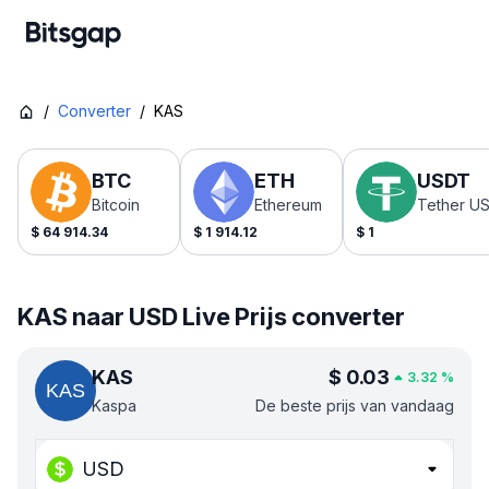
/
Converter
/
KAS
BTC
ETH
USDT
Bitcoin
Ethereum
Tether U
$
64 914.34
$
1 914.12
$
1
KAS naar USD Live Prijs converter
KAS
$
0.03
3.32
%
Kaspa
De beste prijs van vandaag
USD