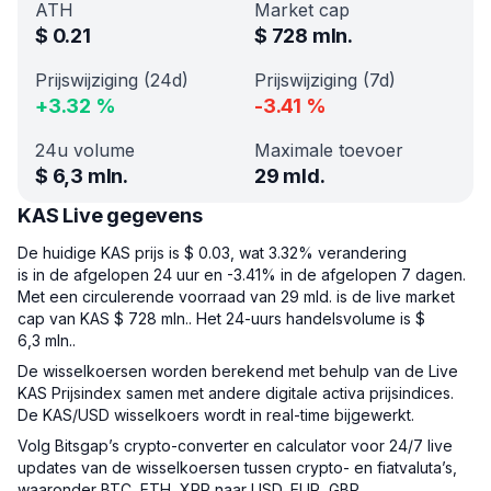
ATH
Market cap
$
0.21
$
728 mln.
Prijswijziging (24d)
Prijswijziging (7d)
+
3.32
%
-3.41
%
24u volume
Maximale toevoer
$
6,3 mln.
29 mld.
KAS Live gegevens
De huidige KAS prijs is $ 0.03, wat 3.32% verandering
is in de afgelopen 24 uur en -3.41% in de afgelopen 7 dagen.
Met een circulerende voorraad van 29 mld. is de live market
cap van KAS $ 728 mln.. Het 24-uurs handelsvolume is $
6,3 mln..
De wisselkoersen worden berekend met behulp van de Live
KAS Prijsindex samen met andere digitale activa prijsindices.
De KAS/USD wisselkoers wordt in real-time bijgewerkt.
Volg Bitsgap’s crypto-converter en calculator voor 24/7 live
updates van de wisselkoersen tussen crypto- en fiatvaluta’s,
waaronder BTC, ETH, XRP naar USD, EUR, GBP.