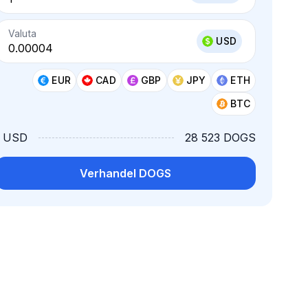
Valuta
USD
EUR
CAD
GBP
JPY
ETH
BTC
1 USD
28 523 DOGS
Verhandel DOGS