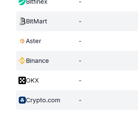
Bitfinex
-
BitMart
-
Aster
-
Binance
-
OKX
-
Crypto.com
-