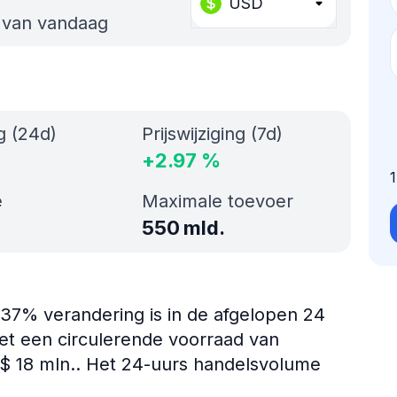
USD
s van vandaag
ng (24d)
Prijswijziging (7d)
+
2.97
%
e
Maximale toevoer
550 mld.
.37% verandering is in de afgelopen 24
et een circulerende voorraad van
 $ 18 mln.. Het 24-uurs handelsvolume