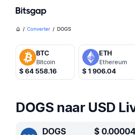
/
Converter
/
DOGS
BTC
ETH
Bitcoin
Ethereum
$
64 558.16
$
1 906.04
DOGS naar USD Live
DOGS
$
0.0000