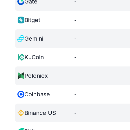
Gate
-
Bitget
-
Gemini
-
KuCoin
-
Poloniex
-
Coinbase
-
Binance US
-