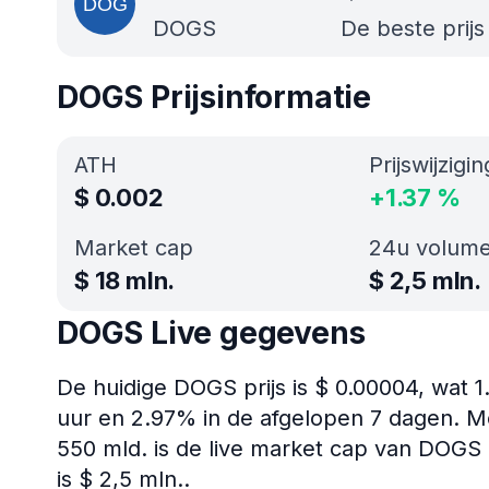
DOGS
De beste prij
DOGS Prijsinformatie
ATH
Prijswijzigi
$
0.002
+
1.37
%
Market cap
24u volum
$
18 mln.
$
2,5 mln.
DOGS Live gegevens
De huidige DOGS prijs is $ 0.00004, wat 1
uur en 2.97% in de afgelopen 7 dagen. M
550 mld. is de live market cap van DOGS
is $ 2,5 mln..