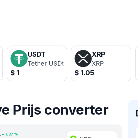
USDT
XRP
Tether USDt
XRP
$
1
$
1.05
 Prijs converter
4
1.37
%