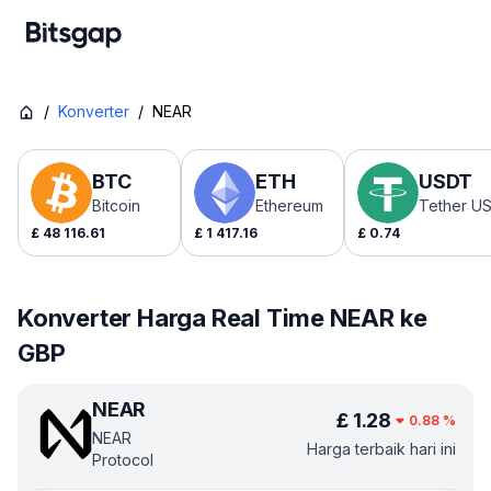
/
Konverter
/
NEAR
BTC
ETH
USDT
Bitcoin
Ethereum
Tether U
£
48 116.61
£
1 417.16
£
0.74
Konverter Harga Real Time NEAR ke
GBP
NEAR
£
1.28
0.88
%
NEAR
Harga terbaik hari ini
Protocol