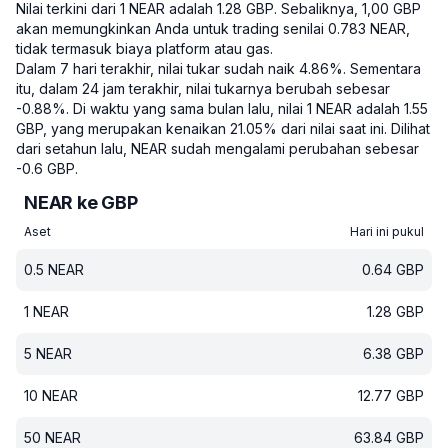
Nilai terkini dari 1 NEAR adalah 1.28 GBP.
Sebaliknya, 1,00 GBP
akan memungkinkan Anda untuk trading senilai 0.783 NEAR,
tidak termasuk biaya platform atau gas.
Dalam 7 hari terakhir, nilai tukar sudah naik 4.86%.
Sementara
itu, dalam 24 jam terakhir, nilai tukarnya berubah sebesar
-0.88%.
Di waktu yang sama bulan lalu, nilai 1 NEAR adalah 1.55
GBP, yang merupakan kenaikan 21.05% dari nilai saat ini.
Dilihat
dari setahun lalu, NEAR sudah mengalami perubahan sebesar
-0.6 GBP.
NEAR ke GBP
Aset
Hari ini pukul
0.5
NEAR
0.64
GBP
1
NEAR
1.28
GBP
5
NEAR
6.38
GBP
10
NEAR
12.77
GBP
50
NEAR
63.84
GBP