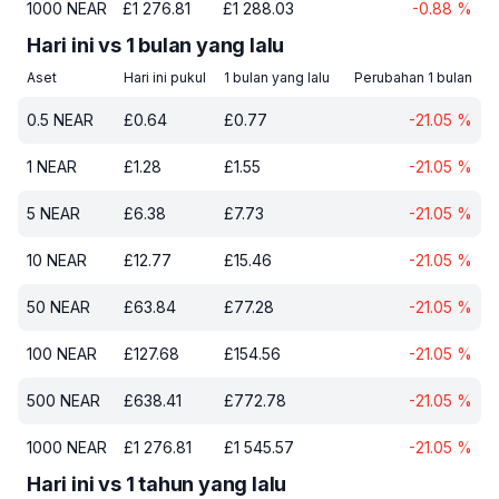
1000
NEAR
£
1 276.81
£
1 288.03
-0.88
%
Hari ini vs 1 bulan yang lalu
Aset
Hari ini pukul
1 bulan yang lalu
Perubahan 1 bulan
0.5
NEAR
£
0.64
£
0.77
-21.05
%
1
NEAR
£
1.28
£
1.55
-21.05
%
5
NEAR
£
6.38
£
7.73
-21.05
%
10
NEAR
£
12.77
£
15.46
-21.05
%
50
NEAR
£
63.84
£
77.28
-21.05
%
100
NEAR
£
127.68
£
154.56
-21.05
%
500
NEAR
£
638.41
£
772.78
-21.05
%
1000
NEAR
£
1 276.81
£
1 545.57
-21.05
%
Hari ini vs 1 tahun yang lalu