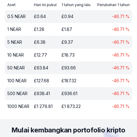
Aset
Hari ini pukul
1 tahun yang lalu
Perubahan 1 tahun
0.5
NEAR
£
0.64
£
0.94
-46.71
%
1
NEAR
£
1.28
£
1.87
-46.71
%
5
NEAR
£
6.38
£
9.37
-46.71
%
10
NEAR
£
12.77
£
18.73
-46.71
%
50
NEAR
£
63.84
£
93.66
-46.71
%
100
NEAR
£
127.68
£
187.32
-46.71
%
500
NEAR
£
638.41
£
936.61
-46.71
%
1000
NEAR
£
1 276.81
£
1 873.22
-46.71
%
Mulai kembangkan portofolio kripto