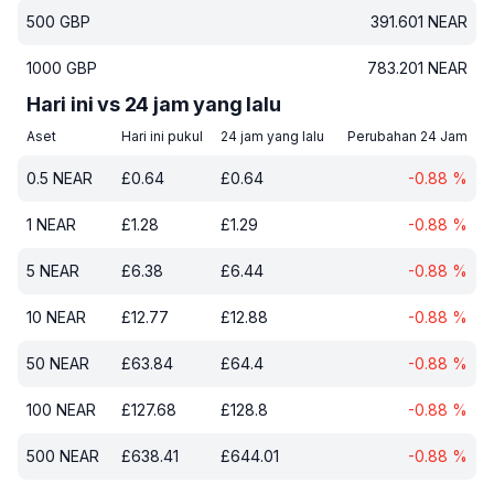
500
GBP
391.601
NEAR
1000
GBP
783.201
NEAR
Hari ini vs 24 jam yang lalu
Aset
Hari ini pukul
24 jam yang lalu
Perubahan 24 Jam
0.5
NEAR
£
0.64
£
0.64
-0.88
%
1
NEAR
£
1.28
£
1.29
-0.88
%
5
NEAR
£
6.38
£
6.44
-0.88
%
10
NEAR
£
12.77
£
12.88
-0.88
%
50
NEAR
£
63.84
£
64.4
-0.88
%
100
NEAR
£
127.68
£
128.8
-0.88
%
500
NEAR
£
638.41
£
644.01
-0.88
%