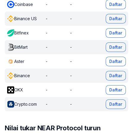
Coinbase
-
-
Daftar
Binance US
-
-
Daftar
Bitfinex
-
-
Daftar
BitMart
-
-
Daftar
Aster
-
-
Daftar
Binance
-
-
Daftar
OKX
-
-
Daftar
Crypto.com
-
-
Daftar
Nilai tukar NEAR Protocol turun