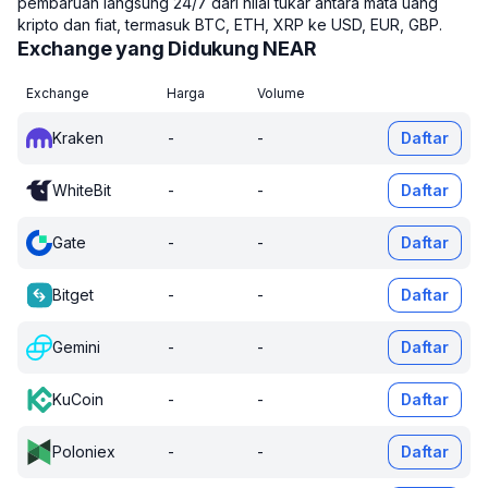
pembaruan langsung 24/7 dari nilai tukar antara mata uang
kripto dan fiat, termasuk BTC, ETH, XRP ke USD, EUR, GBP.
Exchange yang Didukung NEAR
Exchange
Harga
Volume
Kraken
-
-
Daftar
WhiteBit
-
-
Daftar
Gate
-
-
Daftar
Bitget
-
-
Daftar
Gemini
-
-
Daftar
KuCoin
-
-
Daftar
Poloniex
-
-
Daftar