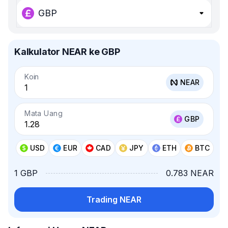
GBP
Kalkulator NEAR ke GBP
Koin
NEAR
Mata Uang
GBP
USD
EUR
CAD
JPY
ETH
BTC
1 GBP
0.783 NEAR
Trading NEAR