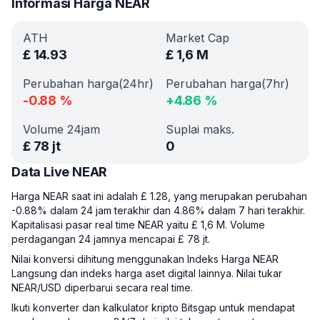
Informasi Harga NEAR
ATH
Market Cap
£
14.93
£
1,6 M
Perubahan harga(24hr)
Perubahan harga(7hr)
-0.88
%
+
4.86
%
Volume 24jam
Suplai maks.
£
78 jt
0
Data Live NEAR
Harga NEAR saat ini adalah £ 1.28, yang merupakan perubahan
-0.88% dalam 24 jam terakhir dan 4.86% dalam 7 hari terakhir.
Kapitalisasi pasar real time NEAR yaitu £ 1,6 M. Volume
perdagangan 24 jamnya mencapai £ 78 jt.
Nilai konversi dihitung menggunakan Indeks Harga NEAR
Langsung dan indeks harga aset digital lainnya. Nilai tukar
NEAR/USD diperbarui secara real time.
Ikuti konverter dan kalkulator kripto Bitsgap untuk mendapat