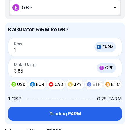
GBP
Kalkulator FARM ke GBP
Koin
FARM
Mata Uang
GBP
USD
EUR
CAD
JPY
ETH
BTC
1 GBP
0.26 FARM
Trading FARM