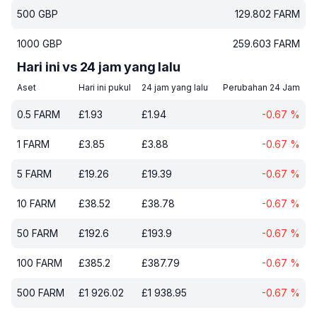
500
GBP
129.802
FARM
1000
GBP
259.603
FARM
Hari ini vs 24 jam yang lalu
Aset
Hari ini pukul
24 jam yang lalu
Perubahan 24 Jam
0.5
FARM
£
1.93
£
1.94
-0.67
%
1
FARM
£
3.85
£
3.88
-0.67
%
5
FARM
£
19.26
£
19.39
-0.67
%
10
FARM
£
38.52
£
38.78
-0.67
%
50
FARM
£
192.6
£
193.9
-0.67
%
100
FARM
£
385.2
£
387.79
-0.67
%
500
FARM
£
1 926.02
£
1 938.95
-0.67
%