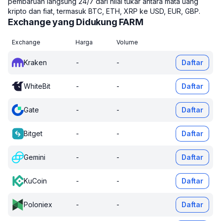
pembaruan langsung 24/7 dari nilai tukar antara mata uang
kripto dan fiat, termasuk BTC, ETH, XRP ke USD, EUR, GBP.
Exchange yang Didukung FARM
Exchange
Harga
Volume
Kraken
-
-
Daftar
WhiteBit
-
-
Daftar
Gate
-
-
Daftar
Bitget
-
-
Daftar
Gemini
-
-
Daftar
KuCoin
-
-
Daftar
Poloniex
-
-
Daftar