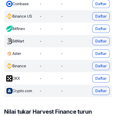
Coinbase
-
-
Daftar
Binance US
-
-
Daftar
Bitfinex
-
-
Daftar
BitMart
-
-
Daftar
Aster
-
-
Daftar
Binance
-
-
Daftar
OKX
-
-
Daftar
Crypto.com
-
-
Daftar
Nilai tukar Harvest Finance turun