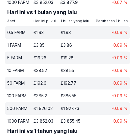
1000
FARM
£
3 852.03
£
3 877.9
-0.67
%
Hari ini vs 1 bulan yang lalu
Aset
Hari ini pukul
1 bulan yang lalu
Perubahan 1 bulan
0.5
FARM
£
1.93
£
1.93
-0.09
%
1
FARM
£
3.85
£
3.86
-0.09
%
5
FARM
£
19.26
£
19.28
-0.09
%
10
FARM
£
38.52
£
38.55
-0.09
%
50
FARM
£
192.6
£
192.77
-0.09
%
100
FARM
£
385.2
£
385.55
-0.09
%
500
FARM
£
1 926.02
£
1 927.73
-0.09
%
1000
FARM
£
3 852.03
£
3 855.45
-0.09
%
Hari ini vs 1 tahun yang lalu