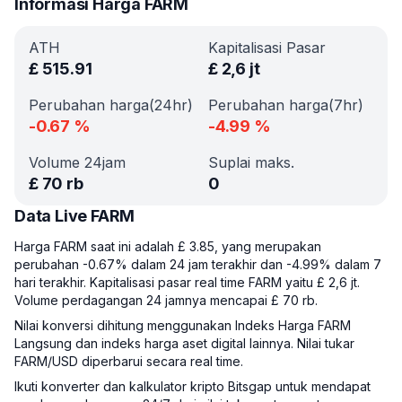
Informasi Harga FARM
ATH
Kapitalisasi Pasar
£
515.91
£
2,6 jt
Perubahan harga(24hr)
Perubahan harga(7hr)
-0.67
%
-4.99
%
Volume 24jam
Suplai maks.
£
70 rb
0
Data Live FARM
Harga FARM saat ini adalah £ 3.85, yang merupakan
perubahan -0.67% dalam 24 jam terakhir dan -4.99% dalam 7
hari terakhir. Kapitalisasi pasar real time FARM yaitu £ 2,6 jt.
Volume perdagangan 24 jamnya mencapai £ 70 rb.
Nilai konversi dihitung menggunakan Indeks Harga FARM
Langsung dan indeks harga aset digital lainnya. Nilai tukar
FARM/USD diperbarui secara real time.
Ikuti konverter dan kalkulator kripto Bitsgap untuk mendapat