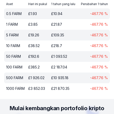
Aset
Hari ini pukul
1 tahun yang lalu
Perubahan 1 tahun
0.5
FARM
£
1.93
£
10.94
-467.76
%
1
FARM
£
3.85
£
21.87
-467.76
%
5
FARM
£
19.26
£
109.35
-467.76
%
10
FARM
£
38.52
£
218.7
-467.76
%
50
FARM
£
192.6
£
1 093.52
-467.76
%
100
FARM
£
385.2
£
2 187.04
-467.76
%
500
FARM
£
1 926.02
£
10 935.18
-467.76
%
1000
FARM
£
3 852.03
£
21 870.35
-467.76
%
Mulai kembangkan portofolio kripto