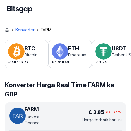
/
Konverter
/
FARM
BTC
ETH
USDT
Bitcoin
Ethereum
Tether U
£
48 116.77
£
1 418.81
£
0.74
Konverter Harga Real Time FARM ke
GBP
FARM
£
3.85
0.67
%
Harvest
Harga terbaik hari ini
Finance