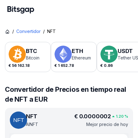
/
Convertidor
/
NFT
BTC
ETH
USDT
Bitcoin
Ethereum
Tether U
€
56 162.18
€
1 652.78
€
0.86
Convertidor de Precios en tiempo real
de NFT a EUR
NFT
€
0.0000002
1.20
%
AINFT
Mejor precio de hoy