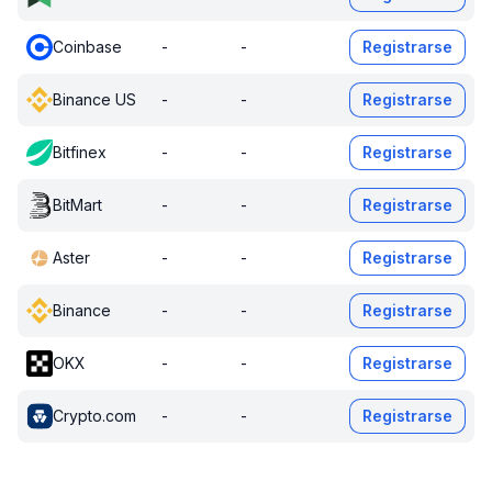
Coinbase
-
-
Registrarse
Binance US
-
-
Registrarse
Bitfinex
-
-
Registrarse
BitMart
-
-
Registrarse
Aster
-
-
Registrarse
Binance
-
-
Registrarse
OKX
-
-
Registrarse
Crypto.com
-
-
Registrarse