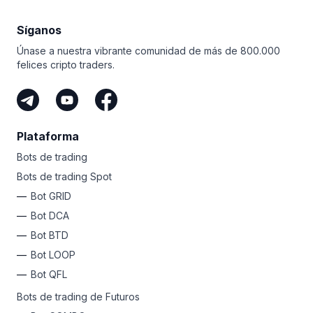
automatizar tus ganancias. ¿Por qué no registrarte hoy
humano 24/7 y compromiso con la excelencia
mismo y darle rienda suelta a esa cripto estrella que
garantizan que se sienta seguro manejando sus fondos
Síganos
llevas dentro?
de criptomonedas con nosotros.
Únase a nuestra vibrante comunidad de más de 800.000
felices cripto traders.
Plataforma
Bots de trading
Bots de trading Spot
Bot GRID
Bot DCA
Bot BTD
Bot LOOP
Bot QFL
Bots de trading de Futuros