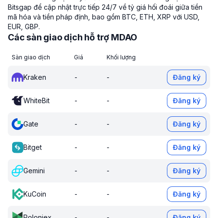
Bitsgap để cập nhật trực tiếp 24/7 về tỷ giá hối đoái giữa tiền
mã hóa và tiền pháp định, bao gồm BTC, ETH, XRP với USD,
EUR, GBP.
Các sàn giao dịch hỗ trợ MDAO
Sàn giao dịch
Giá
Khối lượng
Kraken
-
-
Đăng ký
WhiteBit
-
-
Đăng ký
Gate
-
-
Đăng ký
Bitget
-
-
Đăng ký
Gemini
-
-
Đăng ký
KuCoin
-
-
Đăng ký
Poloniex
-
-
Đăng ký