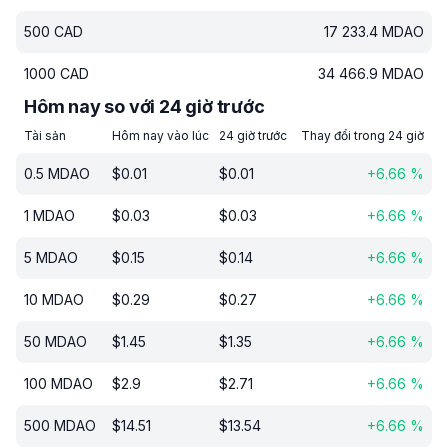
500
CAD
17 233.4
MDAO
1000
CAD
34 466.9
MDAO
Hôm nay so với 24 giờ trước
Tài sản
Hôm nay vào lúc
24 giờ trước
Thay đổi trong 24 giờ
0.5
MDAO
$
0.01
$
0.01
+
6.66
%
1
MDAO
$
0.03
$
0.03
+
6.66
%
5
MDAO
$
0.15
$
0.14
+
6.66
%
10
MDAO
$
0.29
$
0.27
+
6.66
%
50
MDAO
$
1.45
$
1.35
+
6.66
%
100
MDAO
$
2.9
$
2.71
+
6.66
%
500
MDAO
$
14.51
$
13.54
+
6.66
%