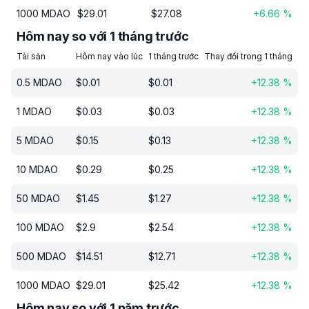
1000
MDAO
$
29.01
$
27.08
+
6.66
%
Hôm nay so với 1 tháng trước
Tài sản
Hôm nay vào lúc
1 tháng trước
Thay đổi trong 1 tháng
0.5
MDAO
$
0.01
$
0.01
+
12.38
%
1
MDAO
$
0.03
$
0.03
+
12.38
%
5
MDAO
$
0.15
$
0.13
+
12.38
%
10
MDAO
$
0.29
$
0.25
+
12.38
%
50
MDAO
$
1.45
$
1.27
+
12.38
%
100
MDAO
$
2.9
$
2.54
+
12.38
%
500
MDAO
$
14.51
$
12.71
+
12.38
%
1000
MDAO
$
29.01
$
25.42
+
12.38
%
Hôm nay so với 1 năm trước