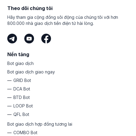
Bạn thậm chí không cần phải tự giao dịch để kiếm tiền với
Theo dõi chúng tôi
Bitsgap. Miễn là bạn có đối tượng mục tiêu và chia sẻ liên
kết duy nhất của mình, bạn có thể kiếm tiền với tư cách là
Hãy tham gia cộng đồng sôi động của chúng tôi với hơn
đơn vị tiếp thị liên kết của Bitsgap. Đó là cách dễ nhất để
800.000 nhà giao dịch tiền điện tử hài lòng.
kiếm tiền từ tiền mã hóa mà không phải mạo hiểm số tiền
của chính bạn.
Nền tảng
Bot giao dịch
Bot giao dịch giao ngay
GRID Bot
DCA Bot
BTD Bot
LOOP Bot
QFL Bot
Bot giao dịch hợp đồng tương lai
COMBO Bot