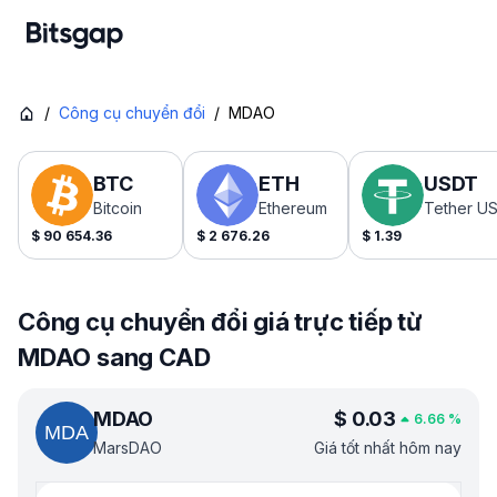
/
Công cụ chuyển đổi
/
MDAO
BTC
ETH
USDT
Bitcoin
Ethereum
Tether U
$
90 654.36
$
2 676.26
$
1.39
Công cụ chuyển đổi giá trực tiếp từ
MDAO sang CAD
MDAO
$
0.03
6.66
%
MarsDAO
Giá tốt nhất hôm nay