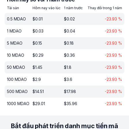
Tài sản
Hôm nay vào lúc
1 năm trước
Thay đổi trong 1 năm
0.5
MDAO
$
0.01
$
0.02
-23.93
%
1
MDAO
$
0.03
$
0.04
-23.93
%
5
MDAO
$
0.15
$
0.18
-23.93
%
10
MDAO
$
0.29
$
0.36
-23.93
%
50
MDAO
$
1.45
$
1.8
-23.93
%
100
MDAO
$
2.9
$
3.6
-23.93
%
500
MDAO
$
14.51
$
17.98
-23.93
%
1000
MDAO
$
29.01
$
35.96
-23.93
%
Bắt đầu phát triển danh mục tiền mã