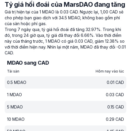
Tỷ giá hối đoái của MarsDAO đang tăng
Giá trị hiện tại của 1 MDAO là 0.03 CAD.
Ngược lại, 1,00 CAD sẽ
cho phép bạn giao dịch với 34.5 MDAO, không bao gồm phí
của sàn hoặc phí gas.
Trong 7 ngày qua, tỷ giá hối đoái đã tăng 32.97%.
Trong khi
đó, trong 24 giờ qua, tỷ giá đã thay đổi 6.66%.
Vào thời điểm
này của tháng trước, 1 MDAO có giá 0.03 CAD, giảm 12.38% so
với thời điểm hiện nay.
Nhìn lại một năm, MDAO đã thay đổi -0.01
CAD.
MDAO sang CAD
Tài sản
Hôm nay vào lúc
0.5
MDAO
0.01
CAD
1
MDAO
0.03
CAD
5
MDAO
0.15
CAD
10
MDAO
0.29
CAD