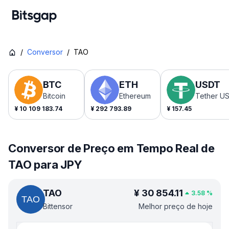
/
Conversor
/
TAO
BTC
ETH
USDT
Bitcoin
Ethereum
Tether U
¥
10 109 183.74
¥
292 793.89
¥
157.45
Conversor de Preço em Tempo Real de
TAO para JPY
TAO
¥
30 854.11
3.58
%
Bittensor
Melhor preço de hoje