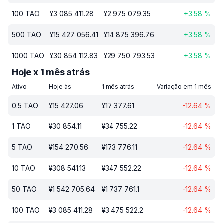
100
TAO
¥
3 085 411.28
¥
2 975 079.35
+
3.58
%
500
TAO
¥
15 427 056.41
¥
14 875 396.76
+
3.58
%
1000
TAO
¥
30 854 112.83
¥
29 750 793.53
+
3.58
%
Hoje x 1 mês atrás
Ativo
Hoje às
1 mês atrás
Variação em 1 mês
0.5
TAO
¥
15 427.06
¥
17 377.61
-12.64
%
1
TAO
¥
30 854.11
¥
34 755.22
-12.64
%
5
TAO
¥
154 270.56
¥
173 776.11
-12.64
%
10
TAO
¥
308 541.13
¥
347 552.22
-12.64
%
50
TAO
¥
1 542 705.64
¥
1 737 761.1
-12.64
%
100
TAO
¥
3 085 411.28
¥
3 475 522.2
-12.64
%