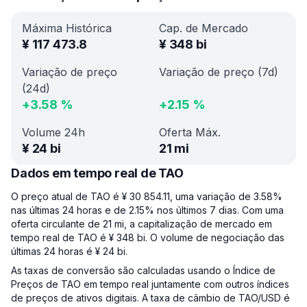
Máxima Histórica
Cap. de Mercado
¥
117 473.8
¥
348 bi
Variação de preço
Variação de preço (7d)
(24d)
+
3.58
%
+
2.15
%
Volume 24h
Oferta Máx.
¥
24 bi
21 mi
Dados em tempo real de TAO
O preço atual de TAO é ¥ 30 854.11, uma variação de 3.58%
nas últimas 24 horas e de 2.15% nos últimos 7 dias. Com uma
oferta circulante de 21 mi, a capitalização de mercado em
tempo real de TAO é ¥ 348 bi. O volume de negociação das
últimas 24 horas é ¥ 24 bi.
As taxas de conversão são calculadas usando o Índice de
Preços de TAO em tempo real juntamente com outros índices
de preços de ativos digitais. A taxa de câmbio de TAO/USD é