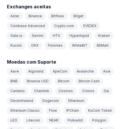
Exchanges aceitas
Aster
Binance
Bitfinex
Bitget
Coinbase Advanced
Crypto.com
EVEDEX
Gate.io
Gemini
HTX
Hyperliquid
Kraken
Kucoin
OKX
Poloniex
WhiteBIT
BitMart
Moedas com Suporte
Aave
Algorand
ApeCoin
Avalanche
Axie
BNB
Binance USD
Bitcoin
Bitcoin Cash
Cardano
Chainlink
Cosmos
Cronos
Dai
Decentraland
Dogecoin
Ethereum
Ethereum Classic
Flow
IPChain
KuCoin Token
LEO
Litecoin
NEAR
Polkadot
Polygon