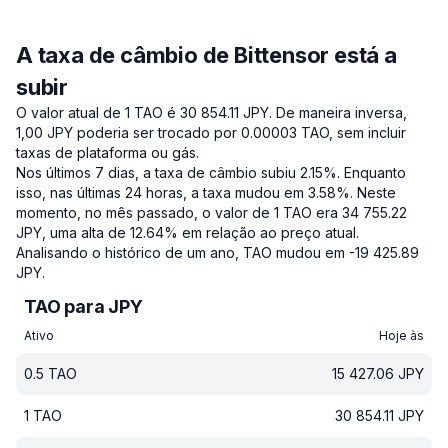
A taxa de câmbio de Bittensor está a
subir
O valor atual de 1 TAO é 30 854.11 JPY.
De maneira inversa,
1,00 JPY poderia ser trocado por 0.00003 TAO, sem incluir
taxas de plataforma ou gás.
Nos últimos 7 dias, a taxa de câmbio subiu 2.15%.
Enquanto
isso, nas últimas 24 horas, a taxa mudou em 3.58%.
Neste
momento, no mês passado, o valor de 1 TAO era 34 755.22
JPY, uma alta de 12.64% em relação ao preço atual.
Analisando o histórico de um ano, TAO mudou em -19 425.89
JPY.
TAO para JPY
Ativo
Hoje às
0.5
TAO
15 427.06
JPY
1
TAO
30 854.11
JPY