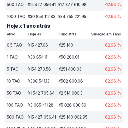
500
TAO
¥
15 427 056.41
¥
17 377 610.98
-12.64
%
1000
TAO
¥
30 854 112.83
¥
34 755 221.95
-12.64
%
Hoje x 1 ano atrás
Ativo
Hoje às
1 ano atrás
Variação em 1 ano
0.5
TAO
¥
15 427.06
¥
25 140
-62.96
%
1
TAO
¥
30 854.11
¥
50 280.01
-62.96
%
5
TAO
¥
154 270.56
¥
251 400.03
-62.96
%
10
TAO
¥
308 541.13
¥
502 800.06
-62.96
%
50
TAO
¥
1 542 705.64
¥
2 514 000.3
-62.96
%
100
TAO
¥
3 085 411.28
¥
5 028 000.59
-62.96
%
500
TAO
¥
15 427 056.41
¥
25 140 002.95
-62.96
%