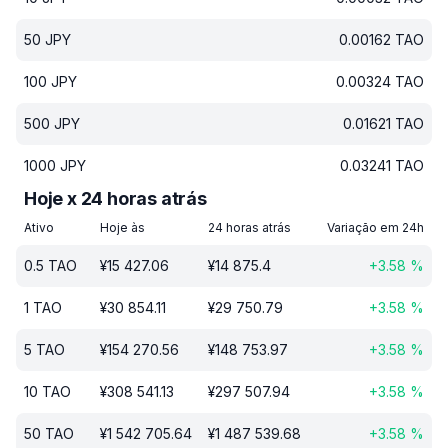
50
JPY
0.00162
TAO
100
JPY
0.00324
TAO
500
JPY
0.01621
TAO
1000
JPY
0.03241
TAO
Hoje x 24 horas atrás
Ativo
Hoje às
24 horas atrás
Variação em 24h
0.5
TAO
¥
15 427.06
¥
14 875.4
+
3.58
%
1
TAO
¥
30 854.11
¥
29 750.79
+
3.58
%
5
TAO
¥
154 270.56
¥
148 753.97
+
3.58
%
10
TAO
¥
308 541.13
¥
297 507.94
+
3.58
%
50
TAO
¥
1 542 705.64
¥
1 487 539.68
+
3.58
%