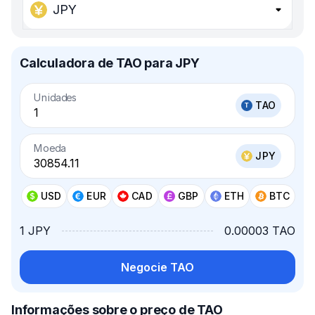
JPY
Calculadora de TAO para JPY
Unidades
TAO
Moeda
JPY
USD
EUR
CAD
GBP
ETH
BTC
1 JPY
0.00003 TAO
Negocie TAO
Informações sobre o preço de TAO