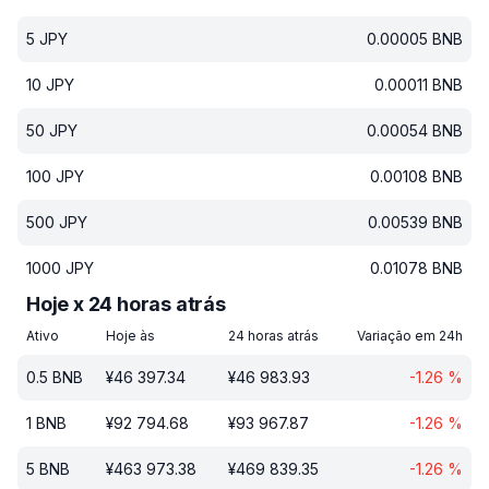
5
JPY
0.00005
BNB
10
JPY
0.00011
BNB
50
JPY
0.00054
BNB
100
JPY
0.00108
BNB
500
JPY
0.00539
BNB
1000
JPY
0.01078
BNB
Hoje x 24 horas atrás
Ativo
Hoje às
24 horas atrás
Variação em 24h
0.5
BNB
¥
46 397.34
¥
46 983.93
-1.26
%
1
BNB
¥
92 794.68
¥
93 967.87
-1.26
%
5
BNB
¥
463 973.38
¥
469 839.35
-1.26
%