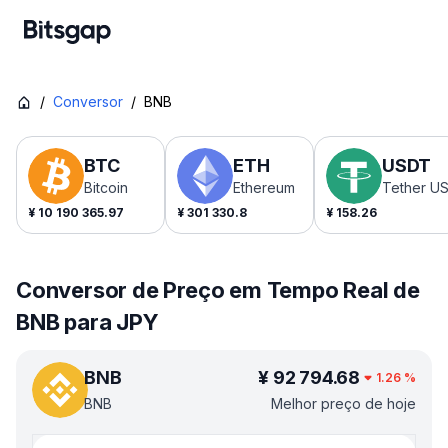
/
Conversor
/
BNB
BTC
ETH
USDT
Bitcoin
Ethereum
Tether U
¥
10 190 365.97
¥
301 330.8
¥
158.26
Conversor de Preço em Tempo Real de
BNB para JPY
BNB
¥
92 794.68
1.26
%
BNB
Melhor preço de hoje