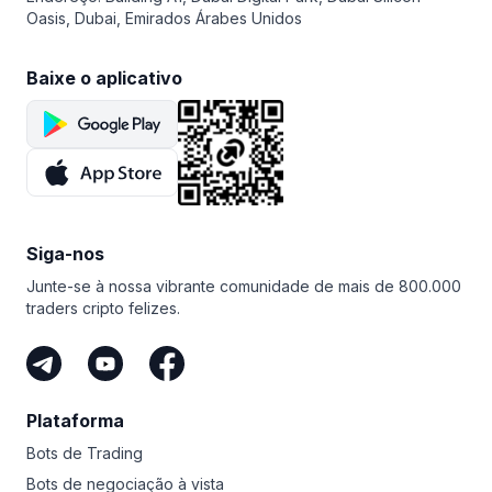
recebeu elogios merecidos na mídia online. Bitsgap se
Binance Smart Chain, Binance Academy, Trust Wallet e
Oasis, Dubai, Emirados Árabes Unidos
orgulha de sua segurança para os traders, uma vasta
Research. Muitas das iniciativas paralelas da Binance
gama de ferramentas de automação e uma grande
dependem da BNB.
comunidade amigável. Se você deseja acesso a
Baixe o aplicativo
ferramentas de negociação inteligente para ganhar em
criptomoedas, então Bitsgap é para você!
Siga-nos
Junte-se à nossa vibrante comunidade de mais de 800.000
traders cripto felizes.
Plataforma
Bots de Trading
Bots de negociação à vista