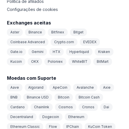
Política de afiliados
Configurações de cookies
Exchanges aceitas
Aster
Binance
Bitfinex
Bitget
Coinbase Advanced
Crypto.com
EVEDEX
Gate.io
Gemini
HTX
Hyperliquid
Kraken
Kucoin
OKX
Poloniex
WhiteBIT
BitMart
Moedas com Suporte
Aave
Algorand
ApeCoin
Avalanche
Axie
BNB
Binance USD
Bitcoin
Bitcoin Cash
Cardano
Chainlink
Cosmos
Cronos
Dai
Decentraland
Dogecoin
Ethereum
Ethereum Classic
Flow
IPChain
KuCoin Token