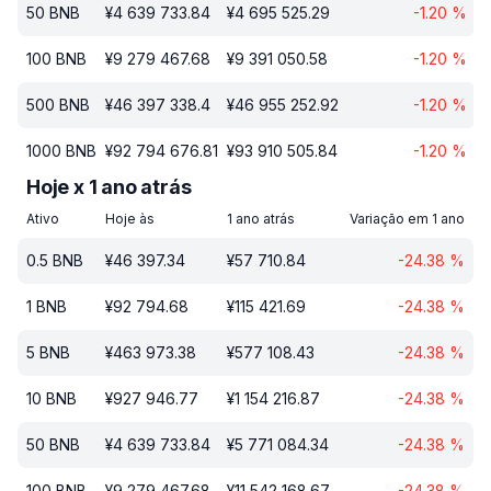
50
BNB
¥
4 639 733.84
¥
4 695 525.29
-1.20
%
100
BNB
¥
9 279 467.68
¥
9 391 050.58
-1.20
%
500
BNB
¥
46 397 338.4
¥
46 955 252.92
-1.20
%
1000
BNB
¥
92 794 676.81
¥
93 910 505.84
-1.20
%
Hoje x 1 ano atrás
Ativo
Hoje às
1 ano atrás
Variação em 1 ano
0.5
BNB
¥
46 397.34
¥
57 710.84
-24.38
%
1
BNB
¥
92 794.68
¥
115 421.69
-24.38
%
5
BNB
¥
463 973.38
¥
577 108.43
-24.38
%
10
BNB
¥
927 946.77
¥
1 154 216.87
-24.38
%
50
BNB
¥
4 639 733.84
¥
5 771 084.34
-24.38
%
100
BNB
¥
9 279 467.68
¥
11 542 168.67
-24.38
%