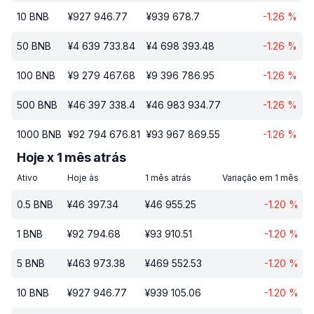
10
BNB
¥
927 946.77
¥
939 678.7
-1.26
%
50
BNB
¥
4 639 733.84
¥
4 698 393.48
-1.26
%
100
BNB
¥
9 279 467.68
¥
9 396 786.95
-1.26
%
500
BNB
¥
46 397 338.4
¥
46 983 934.77
-1.26
%
1000
BNB
¥
92 794 676.81
¥
93 967 869.55
-1.26
%
Hoje x 1 mês atrás
Ativo
Hoje às
1 mês atrás
Variação em 1 mês
0.5
BNB
¥
46 397.34
¥
46 955.25
-1.20
%
1
BNB
¥
92 794.68
¥
93 910.51
-1.20
%
5
BNB
¥
463 973.38
¥
469 552.53
-1.20
%
10
BNB
¥
927 946.77
¥
939 105.06
-1.20
%