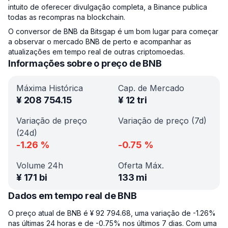
intuito de oferecer divulgação completa, a Binance publica
todas as recompras na blockchain.
O conversor de BNB da Bitsgap é um bom lugar para começar
a observar o mercado BNB de perto e acompanhar as
atualizações em tempo real de outras criptomoedas.
Informações sobre o preço de BNB
Máxima Histórica
Cap. de Mercado
¥
208 754.15
¥
12 tri
Variação de preço
Variação de preço (7d)
(24d)
-1.26
%
-0.75
%
Volume 24h
Oferta Máx.
¥
171 bi
133 mi
Dados em tempo real de BNB
O preço atual de BNB é ¥ 92 794.68, uma variação de -1.26%
nas últimas 24 horas e de -0.75% nos últimos 7 dias. Com uma