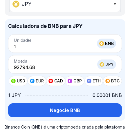
JPY
Calculadora de BNB para JPY
Unidades
BNB
Moeda
JPY
USD
EUR
CAD
GBP
ETH
BTC
1 JPY
0.00001 BNB
Negocie BNB
Binance Coin (BNB) é uma criptomoeda criada pela plataforma