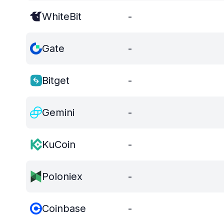
WhiteBit
-
Gate
-
Bitget
-
Gemini
-
KuCoin
-
Poloniex
-
Coinbase
-