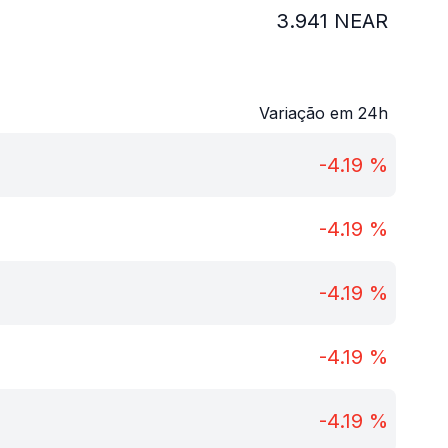
3.941
NEAR
Variação em 24h
-4.19
%
-4.19
%
-4.19
%
-4.19
%
-4.19
%