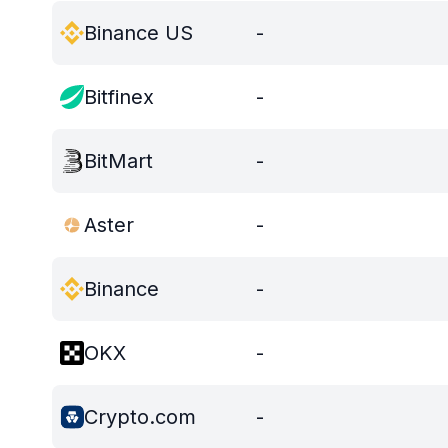
Binance US
-
Bitfinex
-
BitMart
-
Aster
-
Binance
-
OKX
-
Crypto.com
-