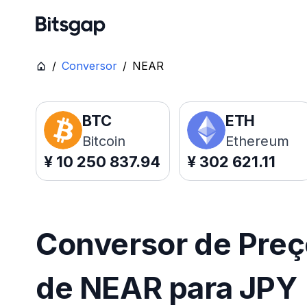
/
Conversor
/
NEAR
BTC
ETH
Bitcoin
Ethereum
¥
10 250 837.94
¥
302 621.11
Conversor de Pre
de NEAR para JPY