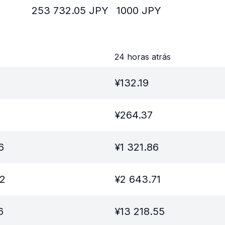
253 732.05
JPY
1000
JPY
24 horas atrás
¥
132.19
¥
264.37
6
¥
1 321.86
32
¥
2 643.71
6
¥
13 218.55