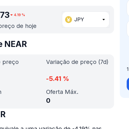
.73
4.19
%
JPY
preço de hoje
de NEAR
e preço
Variação de preço (7d)
-5.41
%
h
Oferta Máx.
0
AR
quivale a uma variação de -4.19% nas