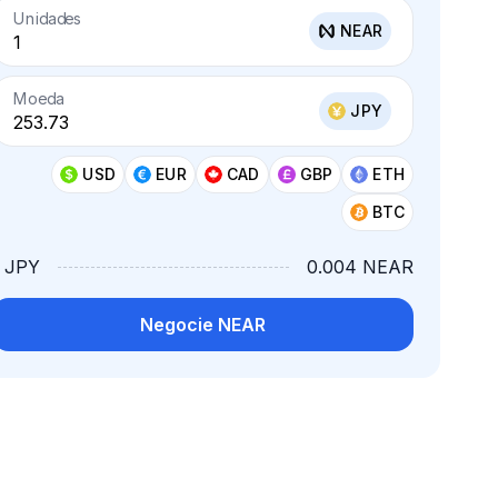
Unidades
NEAR
Moeda
JPY
USD
EUR
CAD
GBP
ETH
BTC
1 JPY
0.004 NEAR
Negocie NEAR