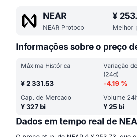
NEAR
¥
253
NEAR Protocol
Melhor 
Informações sobre o preço 
Máxima Histórica
Variação d
(24d)
¥
2 331.53
-4.19
%
Cap. de Mercado
Volume 24
¥
327 bi
¥
25 bi
Dados em tempo real de NE
O preço atual de NEAR é ¥ 253.73, que e