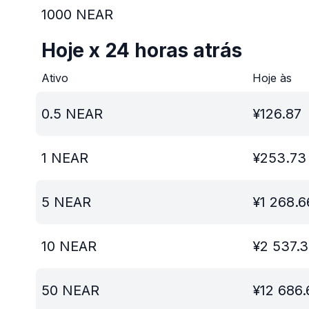
1000
NEAR
Hoje x 24 horas atrás
Ativo
Hoje às
0.5
NEAR
¥
126.87
1
NEAR
¥
253.73
5
NEAR
¥
1 268.6
10
NEAR
¥
2 537.
50
NEAR
¥
12 686.