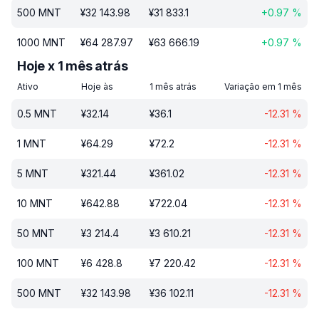
500
MNT
¥
32 143.98
¥
31 833.1
+
0.97
%
1000
MNT
¥
64 287.97
¥
63 666.19
+
0.97
%
Hoje x 1 mês atrás
Ativo
Hoje às
1 mês atrás
Variação em 1 mês
0.5
MNT
¥
32.14
¥
36.1
-12.31
%
1
MNT
¥
64.29
¥
72.2
-12.31
%
5
MNT
¥
321.44
¥
361.02
-12.31
%
10
MNT
¥
642.88
¥
722.04
-12.31
%
50
MNT
¥
3 214.4
¥
3 610.21
-12.31
%
100
MNT
¥
6 428.8
¥
7 220.42
-12.31
%
500
MNT
¥
32 143.98
¥
36 102.11
-12.31
%