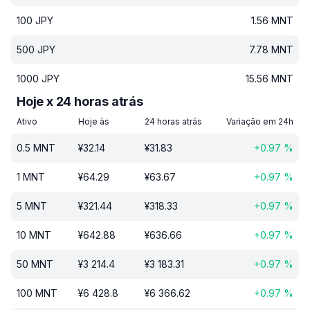
100
JPY
1.56
MNT
500
JPY
7.78
MNT
1000
JPY
15.56
MNT
Hoje x 24 horas atrás
Ativo
Hoje às
24 horas atrás
Variação em 24h
0.5
MNT
¥
32.14
¥
31.83
+
0.97
%
1
MNT
¥
64.29
¥
63.67
+
0.97
%
5
MNT
¥
321.44
¥
318.33
+
0.97
%
10
MNT
¥
642.88
¥
636.66
+
0.97
%
50
MNT
¥
3 214.4
¥
3 183.31
+
0.97
%
100
MNT
¥
6 428.8
¥
6 366.62
+
0.97
%