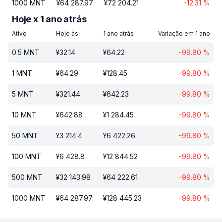
1000
MNT
¥
64 287.97
¥
72 204.21
-12.31
%
Hoje x 1 ano atrás
Ativo
Hoje às
1 ano atrás
Variação em 1 ano
0.5
MNT
¥
32.14
¥
64.22
-99.80
%
1
MNT
¥
64.29
¥
128.45
-99.80
%
5
MNT
¥
321.44
¥
642.23
-99.80
%
10
MNT
¥
642.88
¥
1 284.45
-99.80
%
50
MNT
¥
3 214.4
¥
6 422.26
-99.80
%
100
MNT
¥
6 428.8
¥
12 844.52
-99.80
%
500
MNT
¥
32 143.98
¥
64 222.61
-99.80
%
1000
MNT
¥
64 287.97
¥
128 445.23
-99.80
%