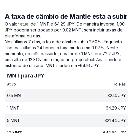
A taxa de câmbio de Mantle está a subir
O valor atual de 1 MNT é 64.29 JPY.
De maneira inversa, 1,00
JPY poderia ser trocado por 0.02 MNT, sem incluir taxas de
plataforma ou gás.
Nos últimos 7 dias, a taxa de câmbio subiu 2.50%.
Enquanto
isso, nas últimas 24 horas, a taxa mudou em 0.97%.
Neste
momento, no mês passado, o valor de 1 MNT era 72.2 JPY,
uma alta de 12.31% em relação ao preço atual.
Analisando o
histórico de um ano, MNT mudou em -64.16 JPY.
MNT para JPY
Ativo
Hoje às
0.5
MNT
32.14
JPY
1
MNT
64.29
JPY
5
MNT
321.44
JPY
10
MNT
642.88
JPY