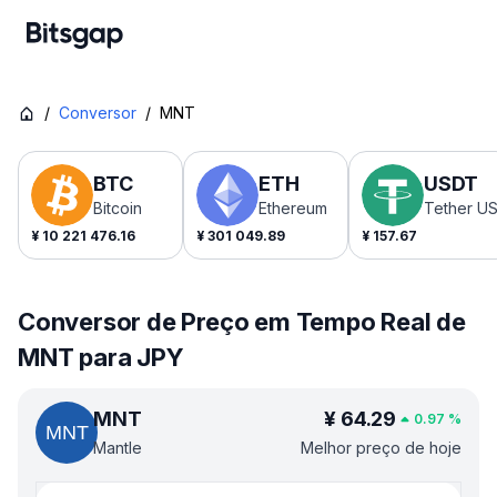
/
Conversor
/
MNT
BTC
ETH
USDT
Bitcoin
Ethereum
Tether U
¥
10 221 476.16
¥
301 049.89
¥
157.67
Conversor de Preço em Tempo Real de
MNT para JPY
MNT
¥
64.29
0.97
%
Mantle
Melhor preço de hoje