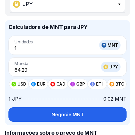
JPY
Calculadora de MNT para JPY
Unidades
MNT
Moeda
JPY
USD
EUR
CAD
GBP
ETH
BTC
1 JPY
0.02 MNT
Negocie MNT
Informações sobre o preço de MNT