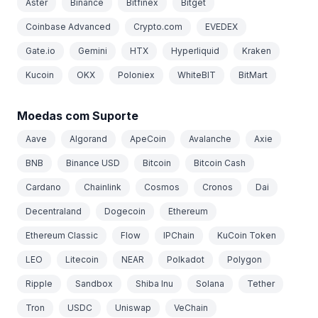
Aster
Binance
Bitfinex
Bitget
Coinbase Advanced
Crypto.com
EVEDEX
Gate.io
Gemini
HTX
Hyperliquid
Kraken
Kucoin
OKX
Poloniex
WhiteBIT
BitMart
Moedas com Suporte
Aave
Algorand
ApeCoin
Avalanche
Axie
BNB
Binance USD
Bitcoin
Bitcoin Cash
Cardano
Chainlink
Cosmos
Cronos
Dai
Decentraland
Dogecoin
Ethereum
Ethereum Classic
Flow
IPChain
KuCoin Token
LEO
Litecoin
NEAR
Polkadot
Polygon
Ripple
Sandbox
Shiba Inu
Solana
Tether
Tron
USDC
Uniswap
VeChain