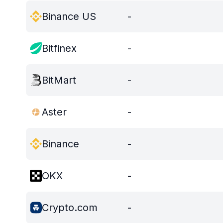
Binance US
-
Bitfinex
-
BitMart
-
Aster
-
Binance
-
OKX
-
Crypto.com
-