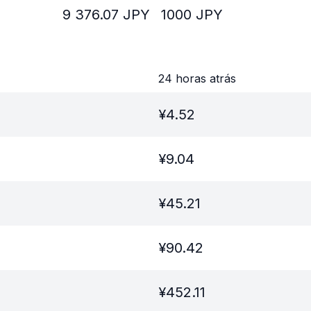
9 376.07
JPY
1000
JPY
24 horas atrás
¥
4.52
¥
9.04
¥
45.21
¥
90.42
¥
452.11