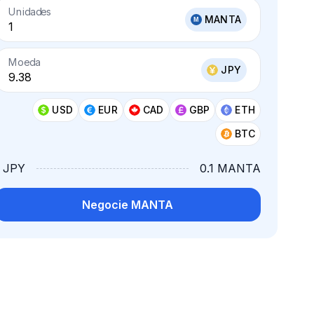
Unidades
MANTA
Moeda
JPY
USD
EUR
CAD
GBP
ETH
BTC
1 JPY
0.1 MANTA
Negocie MANTA