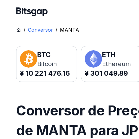
/
Conversor
/
MANTA
BTC
ETH
Bitcoin
Ethereum
¥
10 221 476.16
¥
301 049.89
Conversor de Pre
de MANTA para J