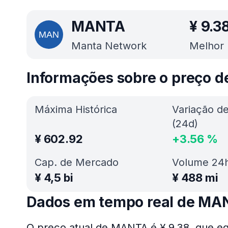
MANTA
¥
9.3
Manta Network
Melhor 
Informações sobre o preço 
Máxima Histórica
Variação d
(24d)
¥
602.92
+
3.56
%
Cap. de Mercado
Volume 24
¥
4,5 bi
¥
488 mi
Dados em tempo real de MA
O preço atual de MANTA é ¥ 9.38, que eq