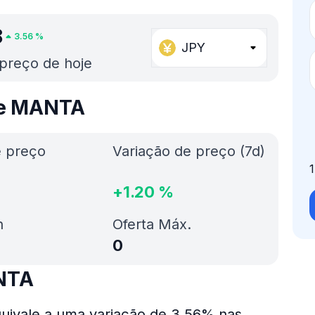
8
3.56
%
JPY
preço de hoje
de MANTA
e preço
Variação de preço (7d)
+
1.20
%
h
Oferta Máx.
0
NTA
uivale a uma variação de 3.56% nas