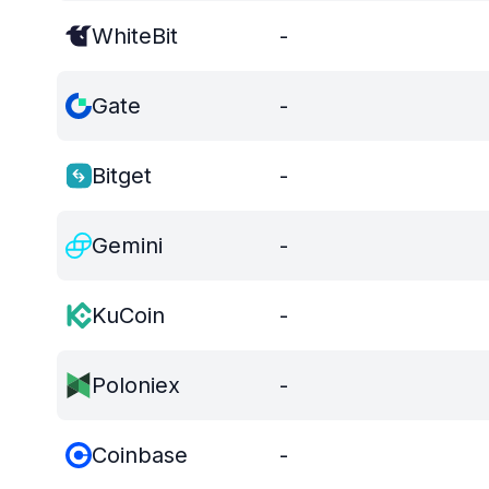
WhiteBit
-
Gate
-
Bitget
-
Gemini
-
KuCoin
-
Poloniex
-
Coinbase
-