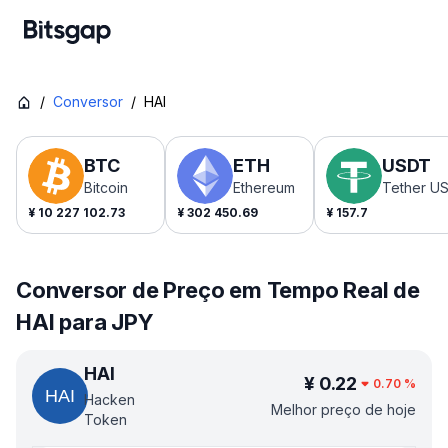
/
Conversor
/
HAI
BTC
ETH
USDT
Bitcoin
Ethereum
Tether U
¥
10 227 102.73
¥
302 450.69
¥
157.7
Conversor de Preço em Tempo Real de
HAI para JPY
HAI
¥
0.22
0.70
%
Hacken
Melhor preço de hoje
Token