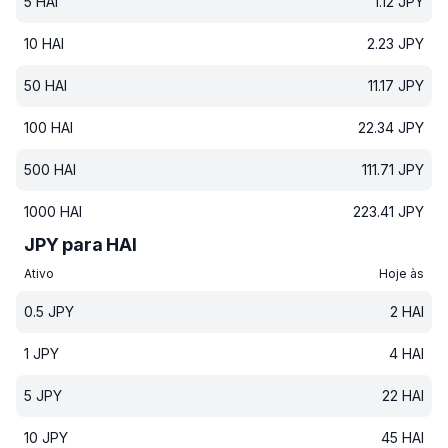
5
HAI
1.12
JPY
10
HAI
2.23
JPY
50
HAI
11.17
JPY
100
HAI
22.34
JPY
500
HAI
111.71
JPY
1000
HAI
223.41
JPY
JPY para HAI
Ativo
Hoje às
0.5
JPY
2
HAI
1
JPY
4
HAI
5
JPY
22
HAI
10
JPY
45
HAI