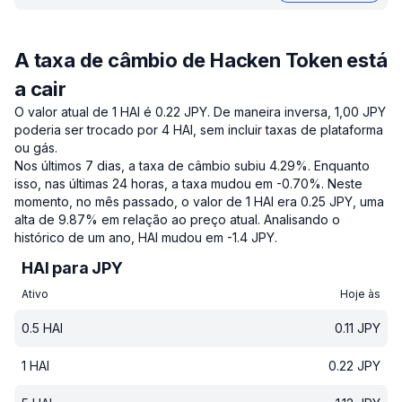
A taxa de câmbio de Hacken Token está
a cair
O valor atual de 1 HAI é 0.22 JPY.
De maneira inversa, 1,00 JPY
poderia ser trocado por 4 HAI, sem incluir taxas de plataforma
ou gás.
Nos últimos 7 dias, a taxa de câmbio subiu 4.29%.
Enquanto
isso, nas últimas 24 horas, a taxa mudou em -0.70%.
Neste
momento, no mês passado, o valor de 1 HAI era 0.25 JPY, uma
alta de 9.87% em relação ao preço atual.
Analisando o
histórico de um ano, HAI mudou em -1.4 JPY.
HAI para JPY
Ativo
Hoje às
0.5
HAI
0.11
JPY
1
HAI
0.22
JPY