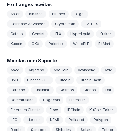
Exchanges aceitas
Aster
Binance
Bitfinex
Bitget
Coinbase Advanced
Crypto.com
EVEDEX
Gate.io
Gemini
HTX
Hyperliquid
Kraken
Kucoin
OKX
Poloniex
WhiteBIT
BitMart
Moedas com Suporte
Aave
Algorand
ApeCoin
Avalanche
Axie
BNB
Binance USD
Bitcoin
Bitcoin Cash
Cardano
Chainlink
Cosmos
Cronos
Dai
Decentraland
Dogecoin
Ethereum
Ethereum Classic
Flow
IPChain
KuCoin Token
LEO
Litecoin
NEAR
Polkadot
Polygon
Ripple
Sandbox
Shiba Inu
Solana
Tether