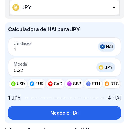
JPY
Calculadora de HAI para JPY
Unidades
HAI
Moeda
JPY
USD
EUR
CAD
GBP
ETH
BTC
1 JPY
4 HAI
Negocie HAI