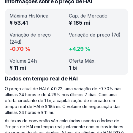
Informações sobre o preço de HAI
Máxima Histórica
Cap. de Mercado
¥
53.41
¥
185 mi
Variação de preço
Variação de preço (7d)
(24d)
-0.70
%
+
4.29
%
Volume 24h
Oferta Máx.
¥
11 mi
1 bi
Dados em tempo real de HAI
O preço atual de HAI é ¥ 0.22, uma variação de -0.70% nas
últimas 24 horas e de 4.29% nos últimos 7 dias. Com uma
oferta circulante de 1 bi, a capitalização de mercado em
tempo real de HAI é ¥ 185 mi. O volume de negociação das
últimas 24 horas é ¥ 11 mi.
As taxas de conversão são calculadas usando o Índice de
Preços de HAI em tempo real juntamente com outros índices
de preços de ativos digitais. A taxa de câmbio de HAI/USD é