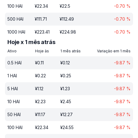
100
HAI
¥
22.34
¥
22.5
-0.70
%
500
HAI
¥
111.71
¥
112.49
-0.70
%
1000
HAI
¥
223.41
¥
224.98
-0.70
%
Hoje x 1 mês atrás
Ativo
Hoje às
1 mês atrás
Variação em 1 mês
0.5
HAI
¥
0.11
¥
0.12
-9.87
%
1
HAI
¥
0.22
¥
0.25
-9.87
%
5
HAI
¥
1.12
¥
1.23
-9.87
%
10
HAI
¥
2.23
¥
2.45
-9.87
%
50
HAI
¥
11.17
¥
12.27
-9.87
%
100
HAI
¥
22.34
¥
24.55
-9.87
%