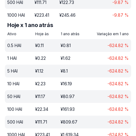
500
HAI
¥
111.71
¥
122.73
-9.87
%
1000
HAI
¥
223.41
¥
245.46
-9.87
%
Hoje x 1 ano atrás
Ativo
Hoje às
1 ano atrás
Variação em 1 ano
0.5
HAI
¥
0.11
¥
0.81
-624.82
%
1
HAI
¥
0.22
¥
1.62
-624.82
%
5
HAI
¥
1.12
¥
8.1
-624.82
%
10
HAI
¥
2.23
¥
16.19
-624.82
%
50
HAI
¥
11.17
¥
80.97
-624.82
%
100
HAI
¥
22.34
¥
161.93
-624.82
%
500
HAI
¥
111.71
¥
809.67
-624.82
%
1000
HAI
¥
223.41
¥
1 619.34
-624.82
%