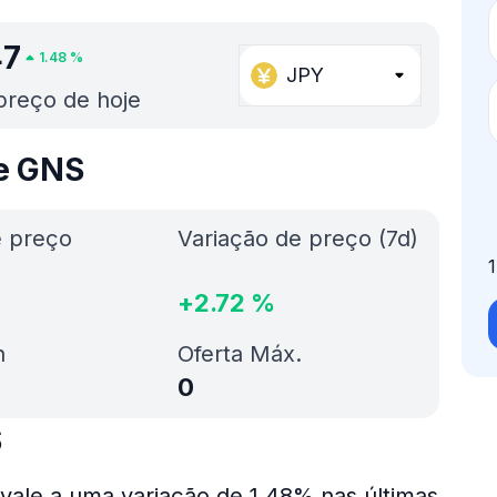
47
1.48
%
JPY
preço de hoje
de GNS
e preço
Variação de preço (7d)
+
2.72
%
h
Oferta Máx.
0
S
vale a uma variação de 1.48% nas últimas