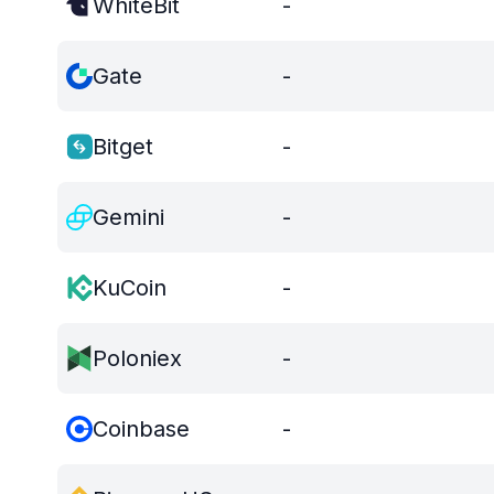
WhiteBit
-
Gate
-
Bitget
-
Gemini
-
KuCoin
-
Poloniex
-
Coinbase
-