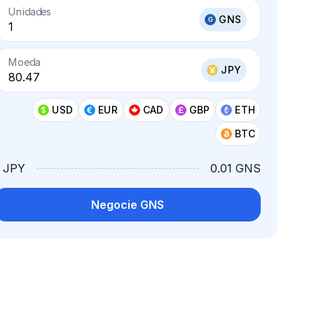
Unidades
GNS
Moeda
JPY
USD
EUR
CAD
GBP
ETH
BTC
1 JPY
0.01 GNS
Negocie GNS