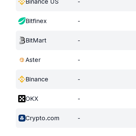
Binance US
-
Bitfinex
-
BitMart
-
Aster
-
Binance
-
OKX
-
Crypto.com
-