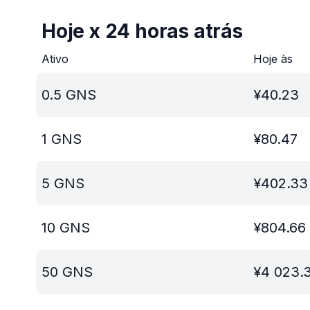
Hoje x 24 horas atrás
Ativo
Hoje às
0.5
GNS
¥
40.23
1
GNS
¥
80.47
5
GNS
¥
402.33
10
GNS
¥
804.66
50
GNS
¥
4 023.