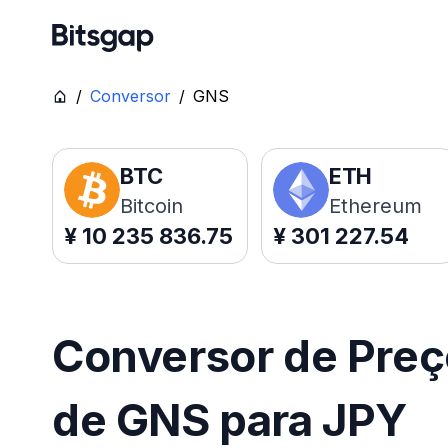
/
Conversor
/
GNS
BTC
ETH
Bitcoin
Ethereum
¥
10 235 836.75
¥
301 227.54
Conversor de Pre
de GNS para JPY