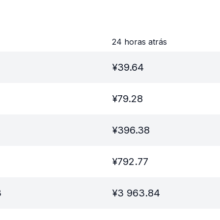
24 horas atrás
¥
39.64
¥
79.28
¥
396.38
¥
792.77
3
¥
3 963.84