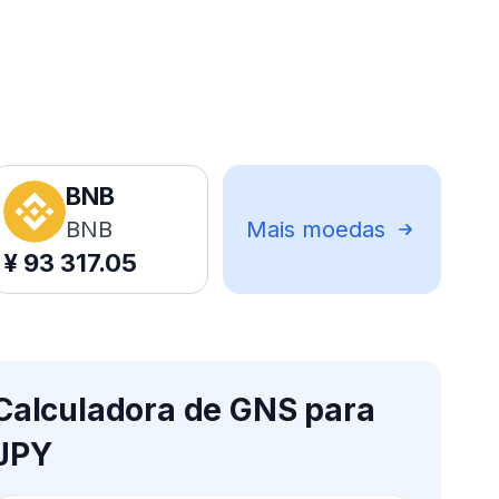
BNB
BNB
Mais moedas
¥
93 317.05
Calculadora de GNS para
JPY