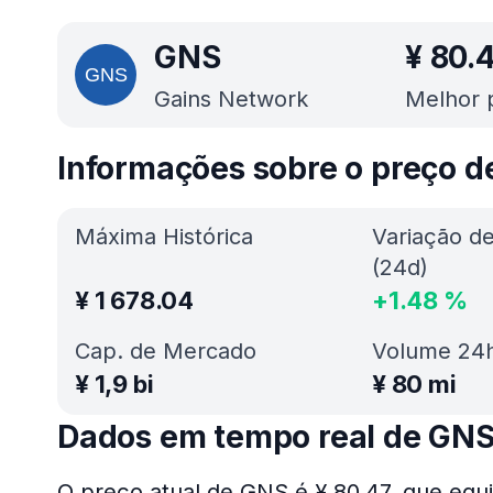
GNS
¥
80.
Gains Network
Melhor 
Informações sobre o preço 
Máxima Histórica
Variação d
(24d)
¥
1 678.04
+
1.48
%
Cap. de Mercado
Volume 24
¥
1,9 bi
¥
80 mi
Dados em tempo real de GN
O preço atual de GNS é ¥ 80.47, que equi