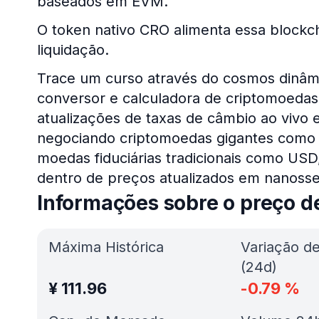
baseados em EVM.
O token nativo CRO alimenta essa blockc
liquidação.
Trace um curso através do cosmos dinâm
conversor e calculadora de criptomoedas 
atualizações de taxas de câmbio ao vivo e
negociando criptomoedas gigantes com
moedas fiduciárias tradicionais como US
dentro de preços atualizados em nanoss
Informações sobre o preço 
Máxima Histórica
Variação d
(24d)
¥
111.96
-0.79
%