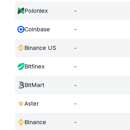
Poloniex
-
Coinbase
-
Binance US
-
Bitfinex
-
BitMart
-
Aster
-
Binance
-