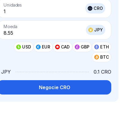
Unidades
CRO
Moeda
JPY
USD
EUR
CAD
GBP
ETH
BTC
1 JPY
0.1 CRO
Negocie CRO