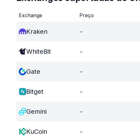
Exchange
Preço
Kraken
-
WhiteBit
-
Gate
-
Bitget
-
Gemini
-
KuCoin
-