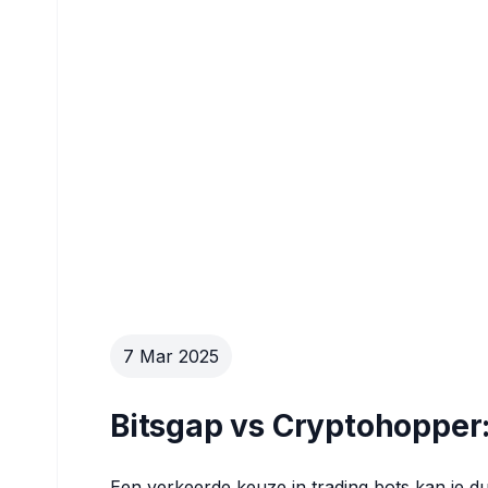
7 Mar 2025
Bitsgap vs Cryptohopper:
Een verkeerde keuze in trading bots kan je 