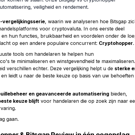
utomatisering, veiligheid en rendement.
-vergelijkingsserie
, waarin we analyseren hoe Bitsgap zi
andelsplatforms voor cryptovaluta. In ons eerste deel
en hun functies, bruikbaarheid en voordelen onder de loe
dacht op een andere populaire concurrent:
Cryptohopper
.
uste tools om handelaren te helpen hun
ico's te minimaliseren en winstgevendheid te maximaliseren
id verschillen echter. Deze vergelijking helpt u de
sterke e
n en leidt u naar de beste keuze op basis van uw behoeften
feuillebeheer en geavanceerde automatisering
bieden,
este keuze blijft
voor handelaren die op zoek zijn naar e
varing.
ag gaan.
hopper & Bitsgap Review in één oogopslag