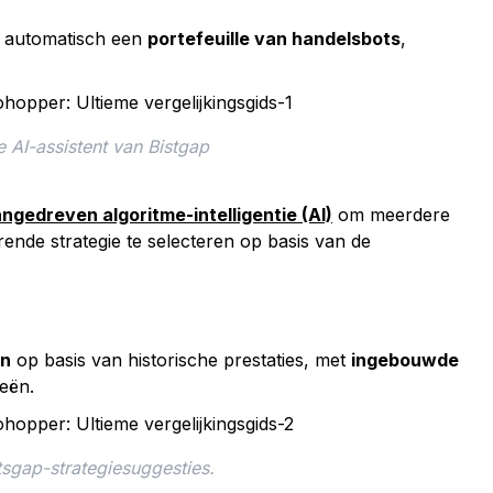
 automatisch een
portefeuille van handelsbots
,
e AI-assistent van Bistgap
ngedreven algoritme-intelligentie (AI)
om meerdere
rende strategie te selecteren op basis van de
ën
op basis van historische prestaties, met
ingebouwde
ieën.
tsgap-strategiesuggesties.