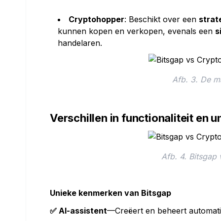
Cryptohopper
: Beschikt over een
strat
kunnen kopen en verkopen, evenals een
s
handelaren.
Afb. 3. De m
Verschillen in functionaliteit en
Afb. 4. Bitsgap
Unieke kenmerken van Bitsgap
✅ AI-assistent
—Creëert en beheert automatis