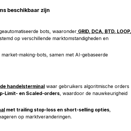
rms beschikbaar zijn
 geautomatiseerde bots, waaronder
GRID
,
DCA
,
BTD
,
LOOP
estemd op verschillende marktomstandigheden en
en market-making-bots, samen met AI-gebaseerde
de handelsterminal
waar gebruikers algoritmische orders
-Limit- en Scaled-orders
, waardoor de nauwkeurigheid
al
met trailing stop-loss en short-selling opties
,
ageren op marktveranderingen.