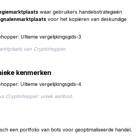
egiemarktplaats
waar gebruikers handelsstrategieën
ignalenmarktplaats
voor het kopiëren van deskundige
arktplaats van Cryptohopper.
 unieke kenmerken
 vs Cryptohopper: uniek aanbod.
ch een portfolio van bots voor geoptimaliseerde handel.