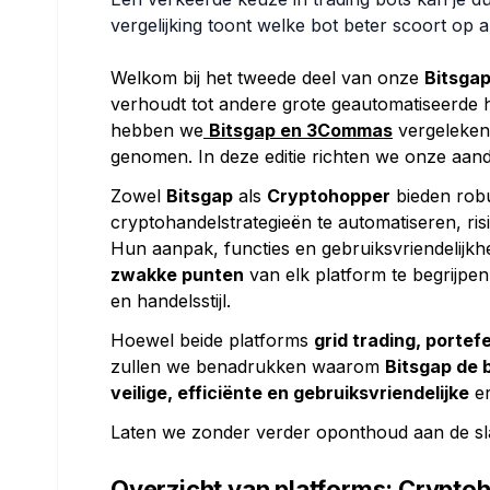
vergelijking toont welke bot beter scoort op a
Welkom bij het tweede deel van onze
Bitsgap
verhoudt tot andere grote geautomatiseerde h
hebben we
Bitsgap en 3Commas
vergeleken 
genomen. In deze editie richten we onze aan
Zowel
Bitsgap
als
Cryptohopper
bieden robu
cryptohandelstrategieën te automatiseren, ris
Hun aanpak, functies en gebruiksvriendelijkhe
zwakke punten
van elk platform te begrijpe
en handelsstijl.
Hoewel beide platforms
grid trading, porte
zullen we benadrukken waarom
Bitsgap de b
veilige, efficiënte en gebruiksvriendelijke
er
Laten we zonder verder oponthoud aan de sl
Overzicht van platforms: Crypto