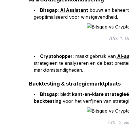
Bitsgap
:
AI Assistant
bouwt en beheert
geoptimaliseerd voor winstgevendheid.
Afb. 1. D
Cryptohopper
: maakt gebruik van
AI-aa
strategieën te analyseren en de best preste
marktomstandigheden.
Backtesting & strategiemarktplaats
Bitsgap
: biedt
kant-en-klare strategie
backtesting
voor het verfijnen van strateg
Afb. 2. Bi