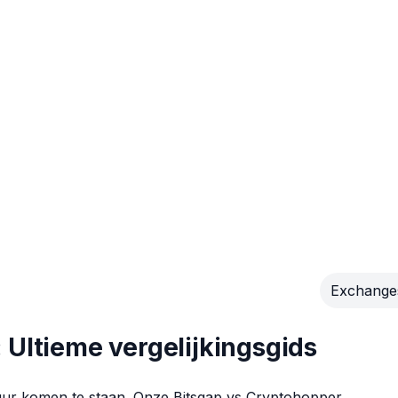
Exchange
 Ultieme vergelijkingsgids
duur komen te staan. Onze Bitsgap vs Cryptohopper