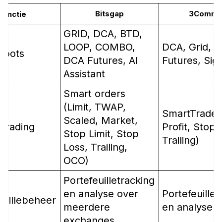
Bitsgap
3Comma
Functie
GRID, DCA, BTD,
LOOP, COMBO,
DCA, Grid, O
gbots
DCA Futures, AI
Futures, Sig
Assistant
Smart orders
(Limit, TWAP,
SmartTrade 
Scaled, Market,
Trading
Profit, Stop 
Stop Limit, Stop
Trailing)
Loss, Trailing,
OCO)
Portefeuilletracking
en analyse over
Portefeuillet
euillebeheer
meerdere
en analyse
exchanges