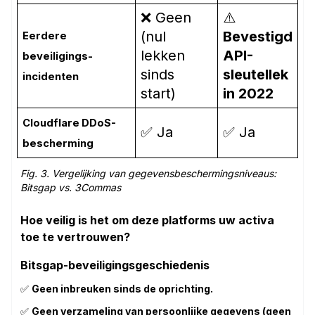
❌ Geen
⚠️
(nul
Bevestigd
Eerdere
lekken
API-
beveiligings­
sinds
sleutel­lek
incidenten
start)
in 2022
Cloudflare DDoS-
✅ Ja
✅ Ja
bescherming
Fig. 3. Vergelijking van gegevensbeschermingsniveaus:
Bitsgap vs. 3Commas
Hoe veilig is het om deze platforms uw activa
toe te vertrouwen?
Bitsgap-beveiligingsgeschiedenis
✅
Geen inbreuken sinds de oprichting.
✅
Geen verzameling van persoonlijke gegevens (geen