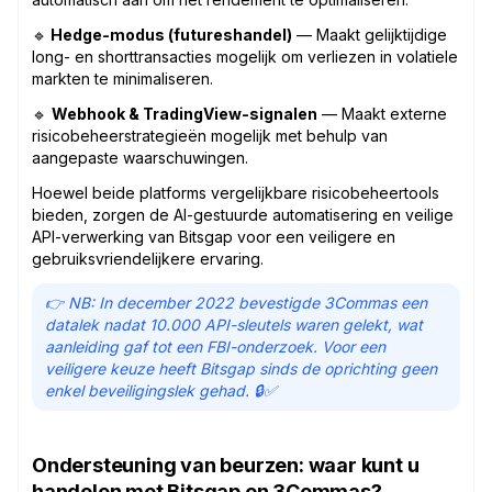
🔹
Hedge-modus (futureshandel)
— Maakt gelijktijdige
long- en shorttransacties mogelijk om verliezen in volatiele
markten te minimaliseren.
🔹
Webhook & TradingView-signalen
— Maakt externe
risicobeheerstrategieën mogelijk met behulp van
aangepaste waarschuwingen.
Hoewel beide platforms vergelijkbare risicobeheertools
bieden, zorgen de AI-gestuurde automatisering en veilige
API-verwerking van Bitsgap voor een veiligere en
gebruiksvriendelijkere ervaring.
👉 NB: In december 2022 bevestigde 3Commas een
datalek nadat 10.000 API-sleutels waren gelekt, wat
aanleiding gaf tot een FBI-onderzoek. Voor een
veiligere keuze heeft Bitsgap sinds de oprichting geen
enkel beveiligingslek gehad. 🔒✅
Ondersteuning van beurzen: waar kunt u
handelen met Bitsgap en 3Commas?