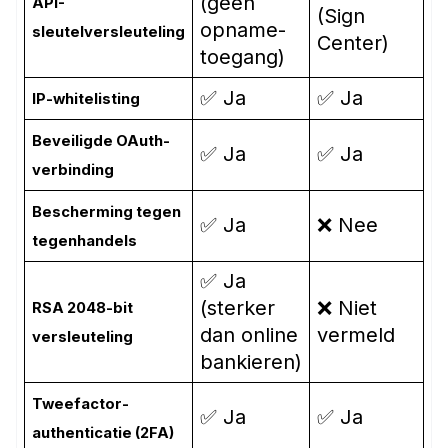
(geen
API-
(Sign
opname­
sleutelversleuteling
Center)
toegang)
✅ Ja
✅ Ja
IP-whitelisting
Beveiligde OAuth-
✅ Ja
✅ Ja
verbinding
Bescherming tegen
✅ Ja
❌ Nee
tegen­handels
✅ Ja
(sterker
❌ Niet
RSA 2048-bit
dan online
vermeld
versleuteling
bankieren)
Twee­factor­
✅ Ja
✅ Ja
authenticatie (2FA)