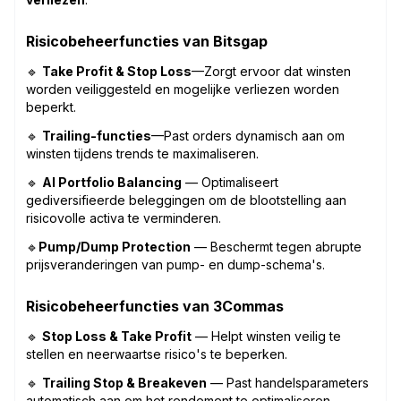
Risicobeheerfuncties van Bitsgap
🔹
Take Profit & Stop Loss
—Zorgt ervoor dat winsten
worden veiliggesteld en mogelijke verliezen worden
beperkt.
🔹
Trailing-functies
—Past orders dynamisch aan om
winsten tijdens trends te maximaliseren.
🔹
AI Portfolio Balancing
— Optimaliseert
gediversifieerde beleggingen om de blootstelling aan
risicovolle activa te verminderen.
🔹
Pump/Dump Protection
— Beschermt tegen abrupte
prijsveranderingen van pump- en dump-schema's.
Risicobeheerfuncties van 3Commas
🔹
Stop Loss & Take Profit
— Helpt winsten veilig te
stellen en neerwaartse risico's te beperken.
🔹
Trailing Stop & Breakeven
— Past handelsparameters
automatisch aan om het rendement te optimaliseren.