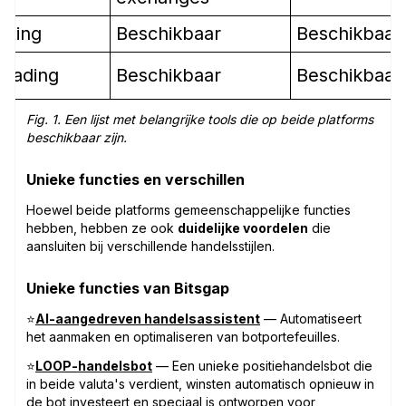
sting
Beschikbaar
Beschikbaar
trading
Beschikbaar
Beschikbaar
Fig. 1. Een lijst met belangrijke tools die op beide platforms
beschikbaar zijn.
Unieke functies en verschillen
Hoewel beide platforms gemeenschappelijke functies
hebben, hebben ze ook
duidelijke voordelen
die
aansluiten bij verschillende handelsstijlen.
Unieke functies van Bitsgap
⭐
AI-aangedreven handelsassistent
— Automatiseert
het aanmaken en optimaliseren van botportefeuilles.
⭐
LOOP-handelsbot
— Een unieke positiehandelsbot die
in beide valuta's verdient, winsten automatisch opnieuw in
de bot investeert en speciaal is ontworpen voor