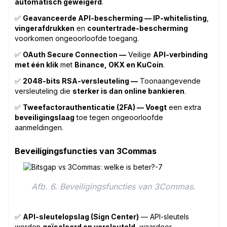
automatisch geweigerd
.
✅
Geavanceerde API-bescherming — IP-whitelisting
,
vingerafdrukken
en
countertrade-bescherming
voorkomen ongeoorloofde toegang.
✅
OAuth Secure Connection —
Veilige
API-verbinding
met één klik
met
Binance, OKX en KuCoin
.
✅
2048-bits RSA-versleuteling —
Toonaangevende
versleuteling die
sterker is dan online bankieren
.
✅
Tweefactorauthenticatie (2FA) — Voegt
een extra
beveiligingslaag
toe tegen ongeoorloofde
aanmeldingen.
Beveiligingsfuncties van 3Commas
Afb. 6. Beveiligingsfuncties van 3Commas.
✅
API-sleutelopslag (Sign Center)
— API-sleutels
worden
geïsoleerd en versleuteld
, waardoor