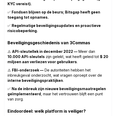
KYC vereist).
✅
Fondsen blijven op de beurs; Bitsgap heeft geen
toegang tot opnames.
✅
Regelmatige beveiligingsupdates en proactieve
risicobeperking.
Beveiligingsgeschiedenis van 3Commas
⚠️
API-sleutellek in december 2022 —
Meer dan
10.000 API-sleutels
zijn gelekt, wat heeft geleid tot
$ 20
miljoen aan verliezen voor gebruikers
.
⚠️
FBI-onderzoek —
De autoriteiten hebben het
inbreukgeval onderzocht, wat vragen oproept over de
interne beveiligingspraktijken
.
✅
Na de inbreuk zijn nieuwe beveiligingsmaatregelen
geïmplementeerd
, maar het vertrouwen blijft een punt
van zorg.
Eindoordeel: welk platform is veiliger?