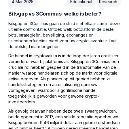
4 Mar 2025
Educational
Research
Bitsgap vs 3Commas: welke is beter?
Bitsgap en 3Commas gaan de strijd met elkaar aan in deze
ultieme confrontatie. Ontdek welk botplatform de beste
bots, strategieën, beveiliging, exchanges en
risicobeheerfuncties biedt voor uw crypto-avontuur. Laat
de botstrijd maar beginnen!
De handel in cryptovaluta is in de loop der jaren drastisch
veranderd, waarbij platforms als Bitsgap en 3Commas een
cruciale rol hebben gespeeld in de transformatie van de
manier waarop handelaren zich op de markt voor digitale
activa begeven. Als pioniers op dit gebied hebben zij
handelsstrategieën en automatisering opnieuw
vormgegeven, waardoor algoritmische handel
toegankelijk is geworden voor gewone crypto-
investeerders.
Als gevolg daarvan hebben deze twee zwaargewichten,
beide opgericht in 2017, een solide reputatie opgebouwd.
Bitsgap beheert 9,46 miljard dollar aan gebruikersfondsen
en 3Commas heeft 1,8 miljoen geregistreerde handelaren.