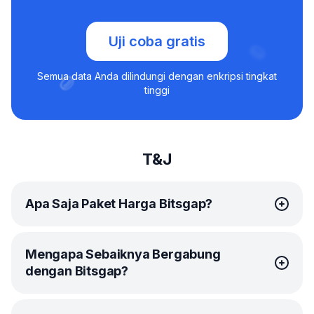
Uji coba gratis
Semua data Anda dilindungi dengan enkripsi tingkat
tinggi
T&J
Apa Saja Paket Harga Bitsgap?
Bitsgap menawarkan
paket-paket
yang simpel dan
Mengapa Sebaiknya Bergabung
terjangkau bagi tiap trader.
dengan Bitsgap?
Paket Basic ideal sebagai permulaan. Anda akan
mendapatkan akses ke 10
DCA bot
untuk mengotomasi
investasi jangka panjang, ditambah 3
GRID bot
untuk