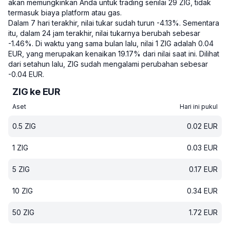
akan memungkinkan Anda untuk trading senilai 29 ZIG, tidak
termasuk biaya platform atau gas.
Dalam 7 hari terakhir, nilai tukar sudah turun -4.13%.
Sementara
itu, dalam 24 jam terakhir, nilai tukarnya berubah sebesar
-1.46%.
Di waktu yang sama bulan lalu, nilai 1 ZIG adalah 0.04
EUR, yang merupakan kenaikan 19.17% dari nilai saat ini.
Dilihat
dari setahun lalu, ZIG sudah mengalami perubahan sebesar
-0.04 EUR.
ZIG ke EUR
Aset
Hari ini pukul
0.5
ZIG
0.02
EUR
1
ZIG
0.03
EUR
5
ZIG
0.17
EUR
10
ZIG
0.34
EUR
50
ZIG
1.72
EUR