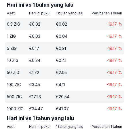
Hari ini vs 1 bulan yang lalu
Aset
Hari ini pukul
1 bulan yang lalu
Perubahan 1 bulan
0.5
ZIG
€
0.02
€
0.02
-19.17
%
1
ZIG
€
0.03
€
0.04
-19.17
%
5
ZIG
€
0.17
€
0.21
-19.17
%
10
ZIG
€
0.34
€
0.41
-19.17
%
50
ZIG
€
1.72
€
2.05
-19.17
%
100
ZIG
€
3.45
€
4.11
-19.17
%
500
ZIG
€
17.23
€
20.54
-19.17
%
1000
ZIG
€
34.47
€
41.07
-19.17
%
Hari ini vs 1 tahun yang lalu
Aset
Hari ini pukul
1 tahun yang lalu
Perubahan 1 tahun