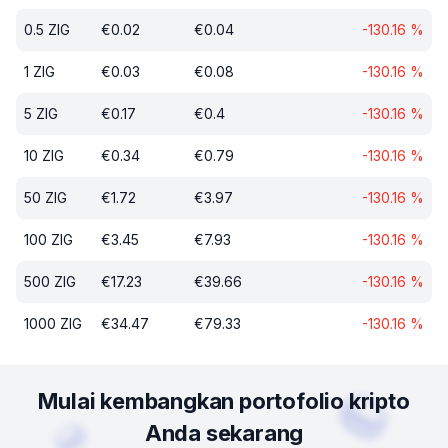
0.5
ZIG
€
0.02
€
0.04
-130.16
%
1
ZIG
€
0.03
€
0.08
-130.16
%
5
ZIG
€
0.17
€
0.4
-130.16
%
10
ZIG
€
0.34
€
0.79
-130.16
%
50
ZIG
€
1.72
€
3.97
-130.16
%
100
ZIG
€
3.45
€
7.93
-130.16
%
500
ZIG
€
17.23
€
39.66
-130.16
%
1000
ZIG
€
34.47
€
79.33
-130.16
%
Mulai kembangkan portofolio kripto
Anda sekarang