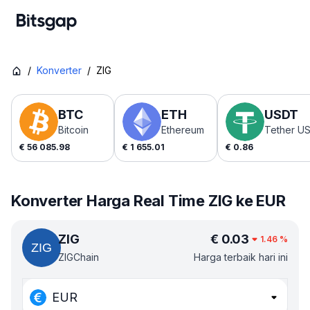
/
Konverter
/
ZIG
BTC
ETH
USDT
Bitcoin
Ethereum
Tether U
€
56 085.98
€
1 655.01
€
0.86
Konverter Harga Real Time ZIG ke EUR
ZIG
€
0.03
1.46
%
ZIGChain
Harga terbaik hari ini
EUR