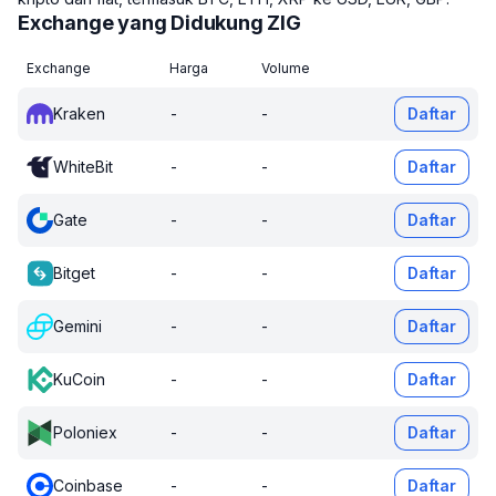
Exchange yang Didukung ZIG
Exchange
Harga
Volume
Kraken
-
-
Daftar
WhiteBit
-
-
Daftar
Gate
-
-
Daftar
Bitget
-
-
Daftar
Gemini
-
-
Daftar
KuCoin
-
-
Daftar
Poloniex
-
-
Daftar
Coinbase
-
-
Daftar