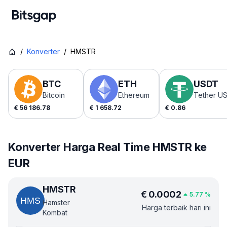
/
Konverter
/
HMSTR
BTC
ETH
USDT
Bitcoin
Ethereum
Tether U
€
56 186.78
€
1 658.72
€
0.86
Konverter Harga Real Time HMSTR ke
EUR
HMSTR
€
0.0002
5.77
%
Hamster
Harga terbaik hari ini
Kombat