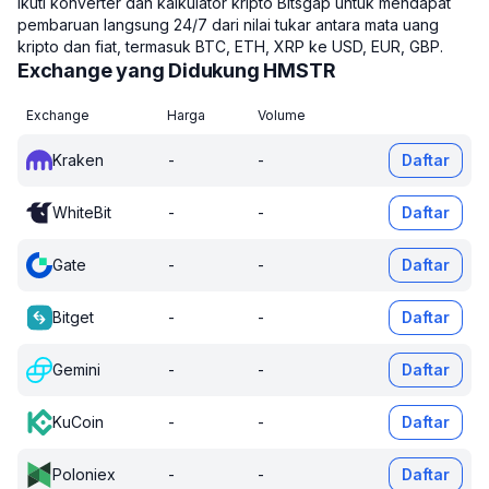
Ikuti konverter dan kalkulator kripto Bitsgap untuk mendapat
pembaruan langsung 24/7 dari nilai tukar antara mata uang
kripto dan fiat, termasuk BTC, ETH, XRP ke USD, EUR, GBP.
Exchange yang Didukung HMSTR
Exchange
Harga
Volume
Kraken
-
-
Daftar
WhiteBit
-
-
Daftar
Gate
-
-
Daftar
Bitget
-
-
Daftar
Gemini
-
-
Daftar
KuCoin
-
-
Daftar
Poloniex
-
-
Daftar