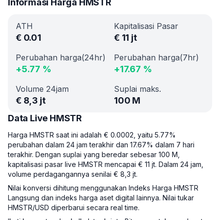
Informasi Harga HMSTR
ATH
Kapitalisasi Pasar
€
0.01
€
11 jt
Perubahan harga(24hr)
Perubahan harga(7hr)
+
5.77
%
+
17.67
%
Volume 24jam
Suplai maks.
€
8,3 jt
100 M
Data Live HMSTR
Harga HMSTR saat ini adalah € 0.0002, yaitu 5.77%
perubahan dalam 24 jam terakhir dan 17.67% dalam 7 hari
terakhir. Dengan suplai yang beredar sebesar 100 M,
kapitalisasi pasar live HMSTR mencapai € 11 jt. Dalam 24 jam,
volume perdagangannya senilai € 8,3 jt.
Nilai konversi dihitung menggunakan Indeks Harga HMSTR
Langsung dan indeks harga aset digital lainnya. Nilai tukar
HMSTR/USD diperbarui secara real time.