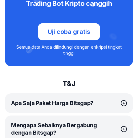
Trading Bot Kripto canggih
Uji coba gratis
Semua data Anda dilindungi dengan enkripsi tingkat
tinggi
T&J
Apa Saja Paket Harga Bitsgap?
Bitsgap menawarkan
paket-paket
yang simpel dan
Mengapa Sebaiknya Bergabung
terjangkau bagi tiap trader.
dengan Bitsgap?
Paket Basic ideal sebagai permulaan. Anda akan