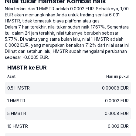
Nilai tukar Hamster Kombat naik
Nilai terkini dari 1 HMSTR adalah 0.0002 EUR.
Sebaliknya, 1,00
EUR akan memungkinkan Anda untuk trading senilai 6 031
HMSTR, tidak termasuk biaya platform atau gas.
Dalam 7 hari terakhir, nilai tukar sudah naik 17.67%.
Sementara
itu, dalam 24 jam terakhir, nilai tukarnya berubah sebesar
5.77%.
Di waktu yang sama bulan lalu, nilai 1 HMSTR adalah
0.0002 EUR, yang merupakan kenaikan 7.12% dari nilai saat ini.
Dilihat dari setahun lalu, HMSTR sudah mengalami perubahan
sebesar -0.0005 EUR.
HMSTR ke EUR
Aset
Hari ini pukul
0.5
HMSTR
0.00008
EUR
1
HMSTR
0.0002
EUR
5
HMSTR
0.0008
EUR
10
HMSTR
0.002
EUR