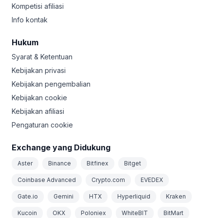
Kompetisi afiliasi
Info kontak
Hukum
Syarat & Ketentuan
Kebijakan privasi
Kebijakan pengembalian
Kebijakan cookie
Kebijakan afiliasi
Pengaturan cookie
Exchange yang Didukung
Aster
Binance
Bitfinex
Bitget
Coinbase Advanced
Crypto.com
EVEDEX
Gate.io
Gemini
HTX
Hyperliquid
Kraken
Kucoin
OKX
Poloniex
WhiteBIT
BitMart