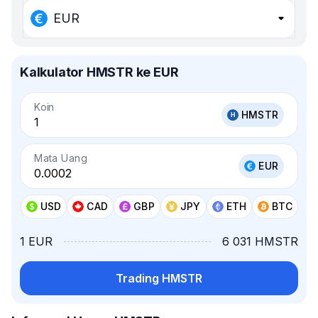
EUR
Kalkulator HMSTR ke EUR
Koin
HMSTR
Mata Uang
EUR
USD
CAD
GBP
JPY
ETH
BTC
1 EUR
6 031 HMSTR
Trading HMSTR