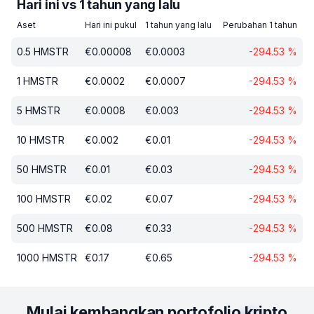
Hari ini vs 1 tahun yang lalu
Aset
Hari ini pukul
1 tahun yang lalu
Perubahan 1 tahun
0.5
HMSTR
€
0.00008
€
0.0003
-294.53
%
1
HMSTR
€
0.0002
€
0.0007
-294.53
%
5
HMSTR
€
0.0008
€
0.003
-294.53
%
10
HMSTR
€
0.002
€
0.01
-294.53
%
50
HMSTR
€
0.01
€
0.03
-294.53
%
100
HMSTR
€
0.02
€
0.07
-294.53
%
500
HMSTR
€
0.08
€
0.33
-294.53
%
1000
HMSTR
€
0.17
€
0.65
-294.53
%
Mulai kembangkan portofolio kripto