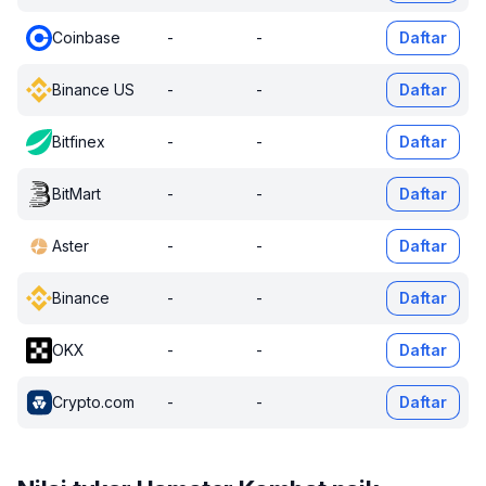
Coinbase
-
-
Daftar
Binance US
-
-
Daftar
Bitfinex
-
-
Daftar
BitMart
-
-
Daftar
Aster
-
-
Daftar
Binance
-
-
Daftar
OKX
-
-
Daftar
Crypto.com
-
-
Daftar