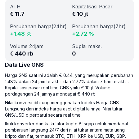
ATH
Kapitalisasi Pasar
€
11.7
€
10 jt
Perubahan harga(24hr)
Perubahan harga(7hr)
+
1.48
%
+
2.72
%
Volume 24jam
Suplai maks.
€
440 rb
0
Data Live GNS
Harga GNS saat ini adalah € 0.44, yang merupakan perubahan
1.48% dalam 24 jam terakhir dan 2.72% dalam 7 hari terakhir.
Kapitalisasi pasar real time GNS yaitu € 10 jt. Volume
perdagangan 24 jamnya mencapai € 440 rb.
Nilai konversi dihitung menggunakan Indeks Harga GNS
Langsung dan indeks harga aset digital lainnya. Nilai tukar
GNS/USD diperbarui secara real time.
Ikuti konverter dan kalkulator kripto Bitsgap untuk mendapat
pembaruan langsung 24/7 dari nilai tukar antara mata uang
kripto dan fiat, termasuk BTC, ETH, XRP ke USD, EUR, GBP.