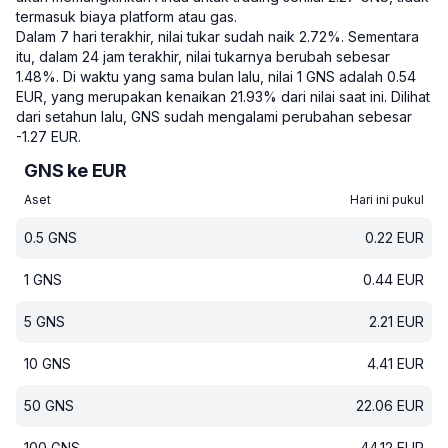
termasuk biaya platform atau gas.
Dalam 7 hari terakhir, nilai tukar sudah naik 2.72%.
Sementara
itu, dalam 24 jam terakhir, nilai tukarnya berubah sebesar
1.48%.
Di waktu yang sama bulan lalu, nilai 1 GNS adalah 0.54
EUR, yang merupakan kenaikan 21.93% dari nilai saat ini.
Dilihat
dari setahun lalu, GNS sudah mengalami perubahan sebesar
-1.27 EUR.
GNS ke EUR
Aset
Hari ini pukul
0.5
GNS
0.22
EUR
1
GNS
0.44
EUR
5
GNS
2.21
EUR
10
GNS
4.41
EUR
50
GNS
22.06
EUR
100
GNS
44.12
EUR