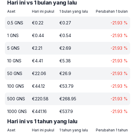
Hari ini vs 1 bulan yang lalu
Aset
Hari ini pukul
1 bulan yang lalu
Perubahan 1 bulan
0.5
GNS
€
0.22
€
0.27
-21.93
%
1
GNS
€
0.44
€
0.54
-21.93
%
5
GNS
€
2.21
€
2.69
-21.93
%
10
GNS
€
4.41
€
5.38
-21.93
%
50
GNS
€
22.06
€
26.9
-21.93
%
100
GNS
€
44.12
€
53.79
-21.93
%
500
GNS
€
220.58
€
268.95
-21.93
%
1000
GNS
€
441.16
€
537.9
-21.93
%
Hari ini vs 1 tahun yang lalu
Aset
Hari ini pukul
1 tahun yang lalu
Perubahan 1 tahun