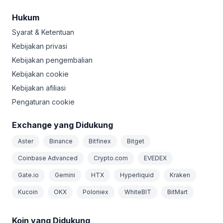
Hukum
Syarat & Ketentuan
Kebijakan privasi
Kebijakan pengembalian
Kebijakan cookie
Kebijakan afiliasi
Pengaturan cookie
Exchange yang Didukung
Aster
Binance
Bitfinex
Bitget
Coinbase Advanced
Crypto.com
EVEDEX
Gate.io
Gemini
HTX
Hyperliquid
Kraken
Kucoin
OKX
Poloniex
WhiteBIT
BitMart
Koin yang Didukung