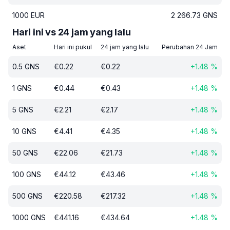
1000
EUR
2 266.73
GNS
Hari ini vs 24 jam yang lalu
Aset
Hari ini pukul
24 jam yang lalu
Perubahan 24 Jam
0.5
GNS
€
0.22
€
0.22
+
1.48
%
1
GNS
€
0.44
€
0.43
+
1.48
%
5
GNS
€
2.21
€
2.17
+
1.48
%
10
GNS
€
4.41
€
4.35
+
1.48
%
50
GNS
€
22.06
€
21.73
+
1.48
%
100
GNS
€
44.12
€
43.46
+
1.48
%
500
GNS
€
220.58
€
217.32
+
1.48
%
1000
GNS
€
441.16
€
434.64
+
1.48
%