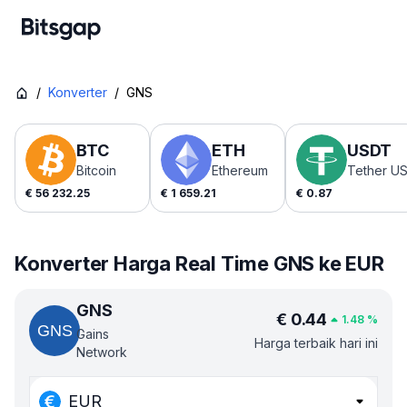
/
Konverter
/
GNS
BTC
ETH
USDT
Bitcoin
Ethereum
Tether U
€
56 232.25
€
1 659.21
€
0.87
Konverter Harga Real Time GNS ke EUR
GNS
€
0.44
1.48
%
Gains
Harga terbaik hari ini
Network
EUR