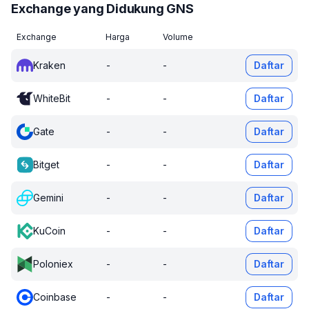
Exchange yang Didukung GNS
Exchange
Harga
Volume
Kraken
-
-
Daftar
WhiteBit
-
-
Daftar
Gate
-
-
Daftar
Bitget
-
-
Daftar
Gemini
-
-
Daftar
KuCoin
-
-
Daftar
Poloniex
-
-
Daftar
Coinbase
-
-
Daftar