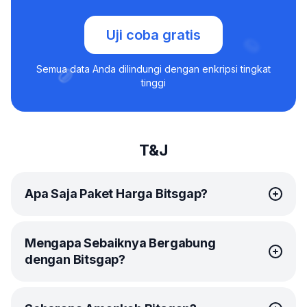
Uji coba gratis
Semua data Anda dilindungi dengan enkripsi tingkat
tinggi
T&J
Apa Saja Paket Harga Bitsgap?
Bitsgap menawarkan
paket-paket
yang simpel dan
Mengapa Sebaiknya Bergabung
terjangkau bagi tiap trader.
dengan Bitsgap?
Paket Basic ideal sebagai permulaan. Anda akan
mendapatkan akses ke 10
DCA bot
untuk mengotomasi
investasi jangka panjang, ditambah 3
GRID bot
untuk
Sejak meledak di tahun 2017, Bitsgap telah berkembang