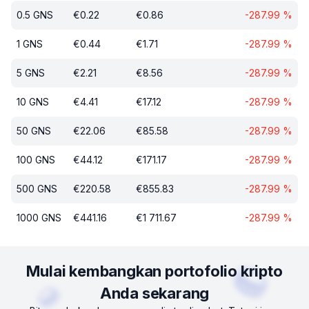
0.5
GNS
€
0.22
€
0.86
-287.99
%
1
GNS
€
0.44
€
1.71
-287.99
%
5
GNS
€
2.21
€
8.56
-287.99
%
10
GNS
€
4.41
€
17.12
-287.99
%
50
GNS
€
22.06
€
85.58
-287.99
%
100
GNS
€
44.12
€
171.17
-287.99
%
500
GNS
€
220.58
€
855.83
-287.99
%
1000
GNS
€
441.16
€
1 711.67
-287.99
%
Mulai kembangkan portofolio kripto
Anda sekarang