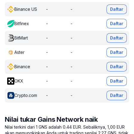
Binance US
-
-
Daftar
Bitfinex
-
-
Daftar
BitMart
-
-
Daftar
Aster
-
-
Daftar
Binance
-
-
Daftar
OKX
-
-
Daftar
Crypto.com
-
-
Daftar
Nilai tukar Gains Network naik
Nilai terkini dari 1 GNS adalah 0.44 EUR.
Sebaliknya, 1,00 EUR
akan memungkinkan Anda untuk trading senilai 2.27 GNS, tidak