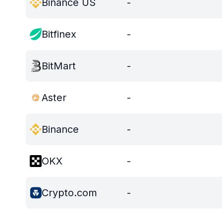
Binance US
-
Bitfinex
-
BitMart
-
Aster
-
Binance
-
OKX
-
Crypto.com
-