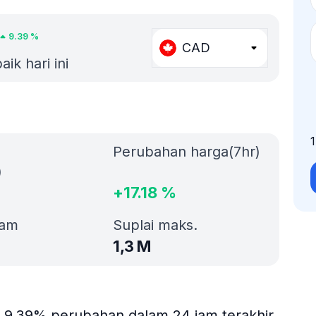
9.39
%
CAD
ik hari ini
Perubahan harga(7hr)
)
+
17.18
%
jam
Suplai maks.
1,3 M
tu 9.39% perubahan dalam 24 jam terakhir