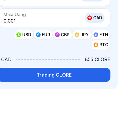
Mata Uang
CAD
USD
EUR
GBP
JPY
ETH
BTC
1 CAD
855 CLORE
Trading CLORE