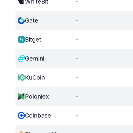
WhiteBit
-
Gate
-
Bitget
-
Gemini
-
KuCoin
-
Poloniex
-
Coinbase
-