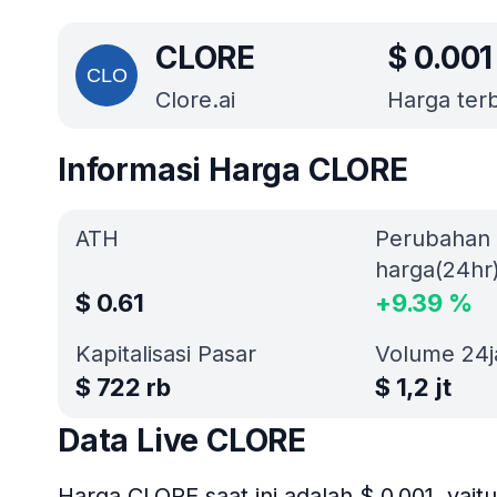
CLORE
$
0.001
Clore.ai
Harga terba
Informasi Harga CLORE
ATH
Perubahan
harga(24hr
$
0.61
+
9.39
%
Kapitalisasi Pasar
Volume 24
$
722 rb
$
1,2 jt
Data Live CLORE
Harga CLORE saat ini adalah $ 0.001, yai