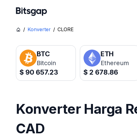
/
Konverter
/
CLORE
BTC
ETH
Bitcoin
Ethereum
$
90 657.23
$
2 678.86
Konverter Harga R
CAD