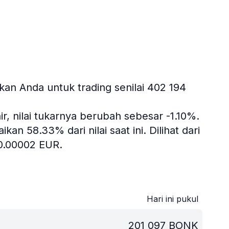
n
an Anda untuk trading senilai 402 194
r, nilai tukarnya berubah sebesar -1.10%.
an 58.33% dari nilai saat ini.
Dilihat dari
0.00002 EUR.
Hari ini pukul
201 097
BONK