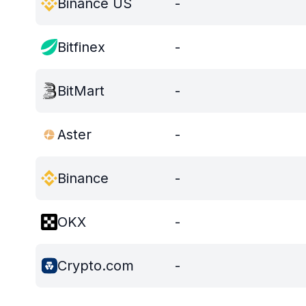
Binance US
-
Bitfinex
-
BitMart
-
Aster
-
Binance
-
OKX
-
Crypto.com
-