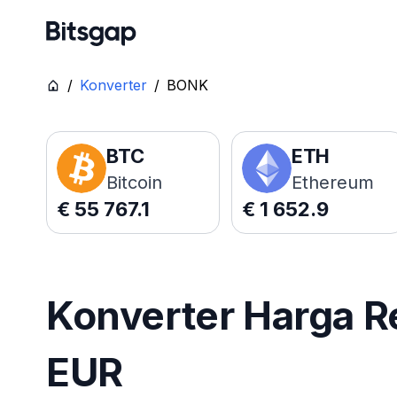
/
Konverter
/
BONK
BTC
ETH
Bitcoin
Ethereum
€
55 767.1
€
1 652.9
Konverter Harga R
EUR