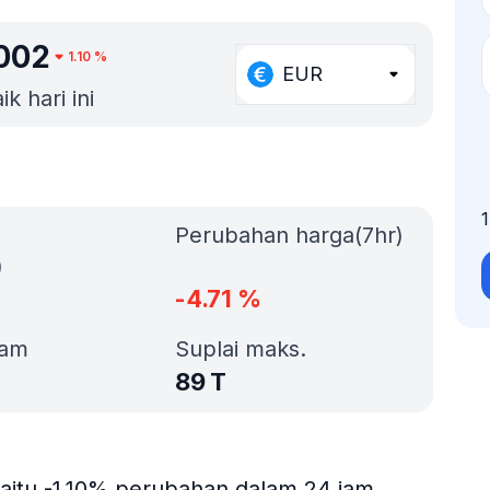
002
1.10
%
EUR
k hari ini
Perubahan harga(7hr)
)
-4.71
%
jam
Suplai maks.
89 T
yaitu -1.10% perubahan dalam 24 jam