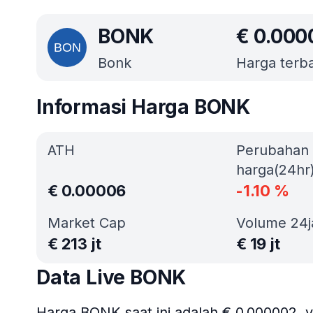
BONK
€
0.000
Bonk
Harga terbai
Informasi Harga BONK
ATH
Perubahan
harga(24hr
€
0.00006
-1.10
%
Market Cap
Volume 24
€
213 jt
€
19 jt
Data Live BONK
Harga BONK saat ini adalah € 0.000002, 