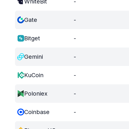
WhiteBit
-
Gate
-
Bitget
-
Gemini
-
KuCoin
-
Poloniex
-
Coinbase
-