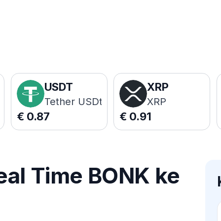
USDT
XRP
Tether USDt
XRP
€
0.87
€
0.91
eal Time BONK ke