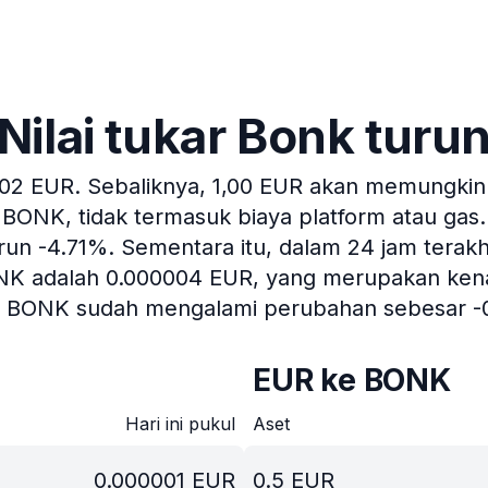
Nilai tukar Bonk turu
002 EUR.
Sebaliknya, 1,00 EUR akan memungkink
BONK, tidak termasuk biaya platform atau gas.
urun -4.71%.
Sementara itu, dalam 24 jam terakhi
ONK adalah 0.000004 EUR, yang merupakan kenaik
u, BONK sudah mengalami perubahan sebesar -
EUR ke BONK
Hari ini pukul
Aset
0.000001
EUR
0.5
EUR