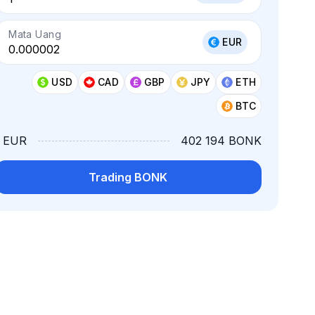
Mata Uang
EUR
USD
CAD
GBP
JPY
ETH
BTC
1 EUR
402 194 BONK
Trading BONK