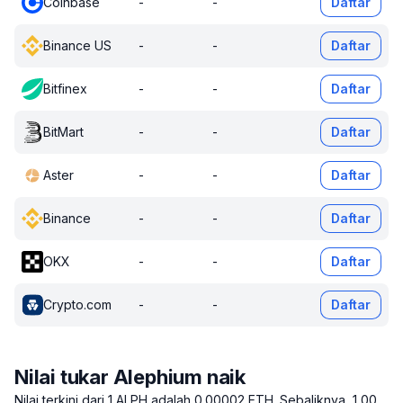
Coinbase
-
-
Daftar
Binance US
-
-
Daftar
Bitfinex
-
-
Daftar
BitMart
-
-
Daftar
Aster
-
-
Daftar
Binance
-
-
Daftar
OKX
-
-
Daftar
Crypto.com
-
-
Daftar
Nilai tukar Alephium naik
Nilai terkini dari 1 ALPH adalah 0.00002 ETH.
Sebaliknya, 1,00