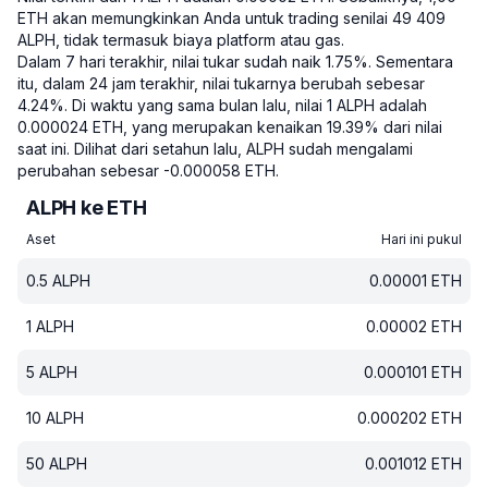
ETH akan memungkinkan Anda untuk trading senilai 49 409
ALPH, tidak termasuk biaya platform atau gas.
Dalam 7 hari terakhir, nilai tukar sudah naik 1.75%.
Sementara
itu, dalam 24 jam terakhir, nilai tukarnya berubah sebesar
4.24%.
Di waktu yang sama bulan lalu, nilai 1 ALPH adalah
0.000024 ETH, yang merupakan kenaikan 19.39% dari nilai
saat ini.
Dilihat dari setahun lalu, ALPH sudah mengalami
perubahan sebesar -0.000058 ETH.
ALPH ke ETH
Aset
Hari ini pukul
0.5
ALPH
0.00001
ETH
1
ALPH
0.00002
ETH
5
ALPH
0.000101
ETH
10
ALPH
0.000202
ETH
50
ALPH
0.001012
ETH