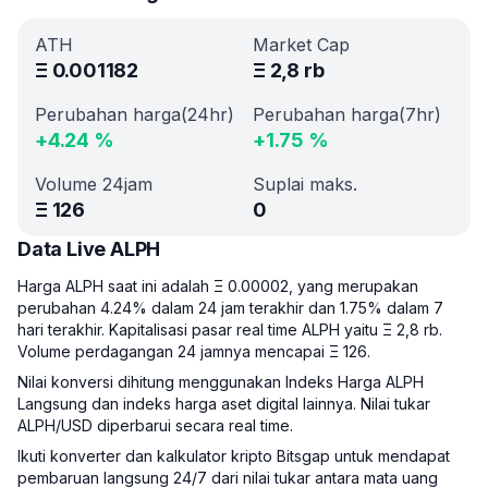
ATH
Market Cap
Ξ
0.001182
Ξ
2,8 rb
Perubahan harga(24hr)
Perubahan harga(7hr)
+
4.24
%
+
1.75
%
Volume 24jam
Suplai maks.
Ξ
126
0
Data Live ALPH
Harga ALPH saat ini adalah Ξ 0.00002, yang merupakan
perubahan 4.24% dalam 24 jam terakhir dan 1.75% dalam 7
hari terakhir. Kapitalisasi pasar real time ALPH yaitu Ξ 2,8 rb.
Volume perdagangan 24 jamnya mencapai Ξ 126.
Nilai konversi dihitung menggunakan Indeks Harga ALPH
Langsung dan indeks harga aset digital lainnya. Nilai tukar
ALPH/USD diperbarui secara real time.
Ikuti konverter dan kalkulator kripto Bitsgap untuk mendapat
pembaruan langsung 24/7 dari nilai tukar antara mata uang