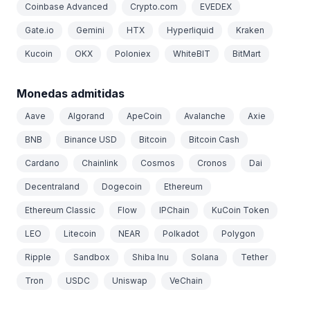
Coinbase Advanced
Crypto.com
EVEDEX
Gate.io
Gemini
HTX
Hyperliquid
Kraken
Kucoin
OKX
Poloniex
WhiteBIT
BitMart
Monedas admitidas
Aave
Algorand
ApeCoin
Avalanche
Axie
BNB
Binance USD
Bitcoin
Bitcoin Cash
Cardano
Chainlink
Cosmos
Cronos
Dai
Decentraland
Dogecoin
Ethereum
Ethereum Classic
Flow
IPChain
KuCoin Token
LEO
Litecoin
NEAR
Polkadot
Polygon
Ripple
Sandbox
Shiba Inu
Solana
Tether
Tron
USDC
Uniswap
VeChain