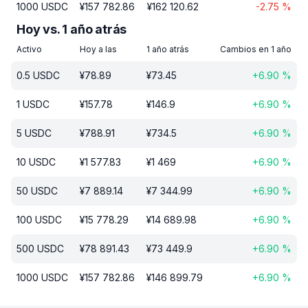
1000
USDC
¥
157 782.86
¥
162 120.62
-2.75
%
Hoy vs. 1 año atrás
Activo
Hoy a las
1 año atrás
Cambios en 1 año
0.5
USDC
¥
78.89
¥
73.45
+
6.90
%
1
USDC
¥
157.78
¥
146.9
+
6.90
%
5
USDC
¥
788.91
¥
734.5
+
6.90
%
10
USDC
¥
1 577.83
¥
1 469
+
6.90
%
50
USDC
¥
7 889.14
¥
7 344.99
+
6.90
%
100
USDC
¥
15 778.29
¥
14 689.98
+
6.90
%
500
USDC
¥
78 891.43
¥
73 449.9
+
6.90
%
1000
USDC
¥
157 782.86
¥
146 899.79
+
6.90
%