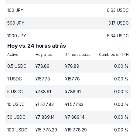
100
JPY
0.63
USDC
500
JPY
3.17
USDC
1000
JPY
6.34
USDC
Hoy vs. 24 horas atrás
Activo
Hoy a las
24 horas atrás
Cambios en 24H
0.5
USDC
¥
78.89
¥
78.89
0.00
%
1
USDC
¥
157.78
¥
157.78
0.00
%
5
USDC
¥
788.91
¥
788.91
0.00
%
10
USDC
¥
1 577.83
¥
1 577.83
0.00
%
50
USDC
¥
7 889.14
¥
7 889.14
0.00
%
100
USDC
¥
15 778.29
¥
15 778.29
0.00
%