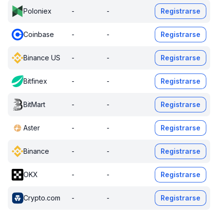
Poloniex
-
-
Registrarse
Coinbase
-
-
Registrarse
Binance US
-
-
Registrarse
Bitfinex
-
-
Registrarse
BitMart
-
-
Registrarse
Aster
-
-
Registrarse
Binance
-
-
Registrarse
OKX
-
-
Registrarse
Crypto.com
-
-
Registrarse