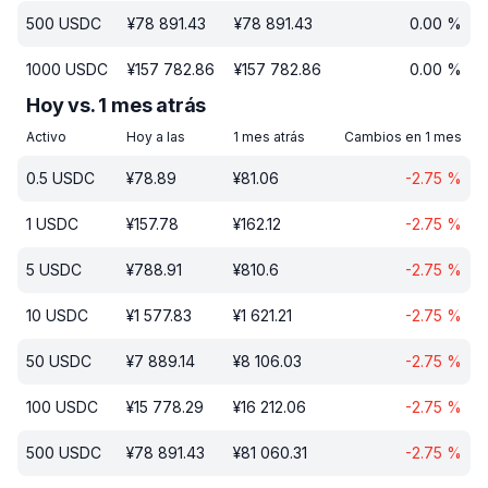
500
USDC
¥
78 891.43
¥
78 891.43
0.00
%
1000
USDC
¥
157 782.86
¥
157 782.86
0.00
%
Hoy vs. 1 mes atrás
Activo
Hoy a las
1 mes atrás
Cambios en 1 mes
0.5
USDC
¥
78.89
¥
81.06
-2.75
%
1
USDC
¥
157.78
¥
162.12
-2.75
%
5
USDC
¥
788.91
¥
810.6
-2.75
%
10
USDC
¥
1 577.83
¥
1 621.21
-2.75
%
50
USDC
¥
7 889.14
¥
8 106.03
-2.75
%
100
USDC
¥
15 778.29
¥
16 212.06
-2.75
%
500
USDC
¥
78 891.43
¥
81 060.31
-2.75
%