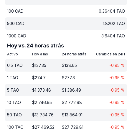
100
CAD
0.36404
TAO
500
CAD
1.8202
TAO
1000
CAD
3.6404
TAO
Hoy vs. 24 horas atrás
Activo
Hoy a las
24 horas atrás
Cambios en 24H
0.5
TAO
$
137.35
$
138.65
-0.95
%
1
TAO
$
274.7
$
277.3
-0.95
%
5
TAO
$
1 373.48
$
1 386.49
-0.95
%
10
TAO
$
2 746.95
$
2 772.98
-0.95
%
50
TAO
$
13 734.76
$
13 864.91
-0.95
%
100
TAO
$
27 469.52
$
27 729.81
-0.95
%