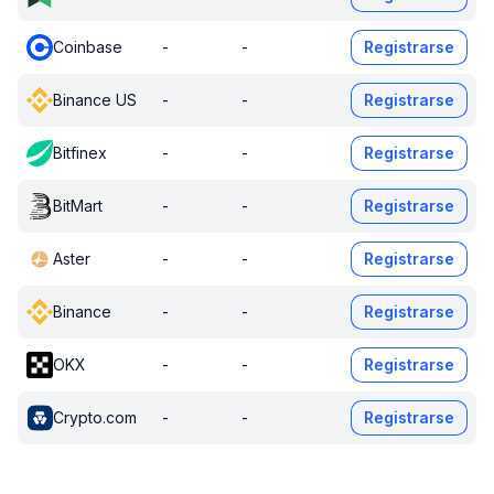
Coinbase
-
-
Registrarse
Binance US
-
-
Registrarse
Bitfinex
-
-
Registrarse
BitMart
-
-
Registrarse
Aster
-
-
Registrarse
Binance
-
-
Registrarse
OKX
-
-
Registrarse
Crypto.com
-
-
Registrarse