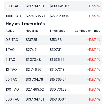
500
TAO
$
137 347.61
$
138 649.07
-0.95
%
1000
TAO
$
274 695.21
$
277 298.14
-0.95
%
Hoy vs. 1 mes atrás
Activo
Hoy a las
1 mes atrás
Cambios en 1 mes
0.5
TAO
$
137.35
$
153.66
-11.87
%
1
TAO
$
274.7
$
307.31
-11.87
%
5
TAO
$
1 373.48
$
1 536.56
-11.87
%
10
TAO
$
2 746.95
$
3 073.13
-11.87
%
50
TAO
$
13 734.76
$
15 365.64
-11.87
%
100
TAO
$
27 469.52
$
30 731.28
-11.87
%
500
TAO
$
137 347.61
$
153 656.4
-11.87
%