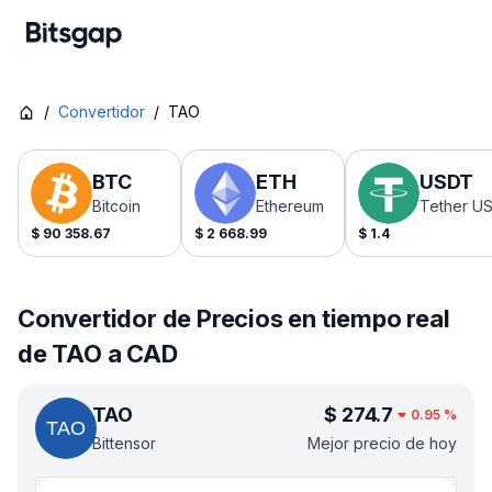
/
Convertidor
/
TAO
BTC
ETH
USDT
Bitcoin
Ethereum
Tether U
$
90 358.67
$
2 668.99
$
1.4
Convertidor de Precios en tiempo real
de TAO a CAD
TAO
$
274.7
0.95
%
Bittensor
Mejor precio de hoy