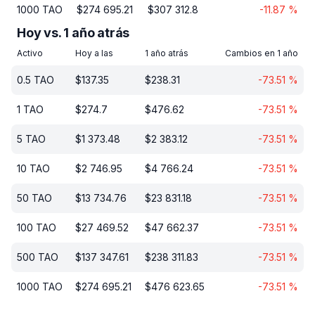
1000
TAO
$
274 695.21
$
307 312.8
-11.87
%
Hoy vs. 1 año atrás
Activo
Hoy a las
1 año atrás
Cambios en 1 año
0.5
TAO
$
137.35
$
238.31
-73.51
%
1
TAO
$
274.7
$
476.62
-73.51
%
5
TAO
$
1 373.48
$
2 383.12
-73.51
%
10
TAO
$
2 746.95
$
4 766.24
-73.51
%
50
TAO
$
13 734.76
$
23 831.18
-73.51
%
100
TAO
$
27 469.52
$
47 662.37
-73.51
%
500
TAO
$
137 347.61
$
238 311.83
-73.51
%
1000
TAO
$
274 695.21
$
476 623.65
-73.51
%