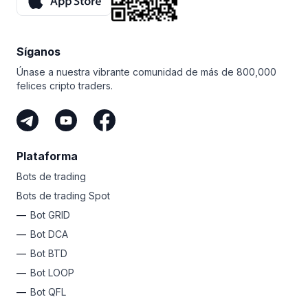
¿Qué le parece esa motivación adicional?
Ni siquiera tiene que operar para ganar con Bitsgap.
Mientras tenga una audiencia y comparta su enlace
Síganos
único, puede ganar como afiliado de Bitsgap.
Es la forma más fácil de ganar criptomonedas sin
Únase a nuestra vibrante comunidad de más de 800,000
arriesgar su propio dinero.
felices cripto traders.
Plataforma
Bots de trading
Bots de trading Spot
Bot GRID
Bot DCA
Bot BTD
Bot LOOP
Bot QFL