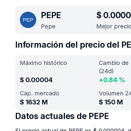
PEPE
$
0.000
Pepe
Mejor preci
Información del precio del P
Máximo histórico
Cambio de 
(24d)
$
0.00004
+
0.84
%
Cap. mercado
Volumen 24
$
1632 M
$
150 M
Datos actuales de PEPE
El precio actual de PEPE es $ 0.000004, 