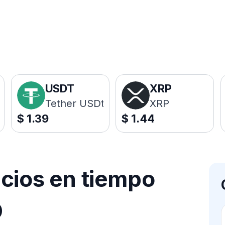
USDT
XRP
Tether USDt
XRP
$
1.39
$
1.44
ecios en tiempo
D