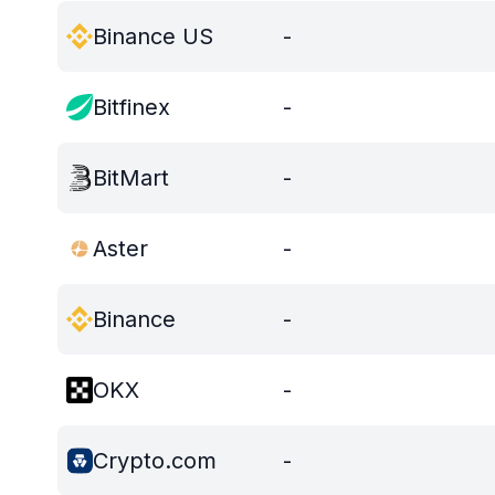
Binance US
-
Bitfinex
-
BitMart
-
Aster
-
Binance
-
OKX
-
Crypto.com
-