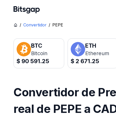
/
Convertidor
/
PEPE
BTC
ETH
Bitcoin
Ethereum
$
90 591.25
$
2 671.25
Convertidor de Pr
real de PEPE a CA