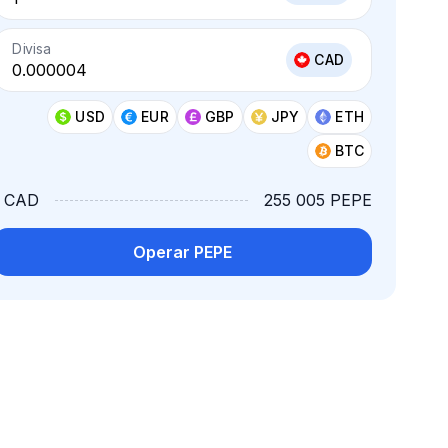
Divisa
CAD
USD
EUR
GBP
JPY
ETH
BTC
1 CAD
255 005 PEPE
Operar PEPE