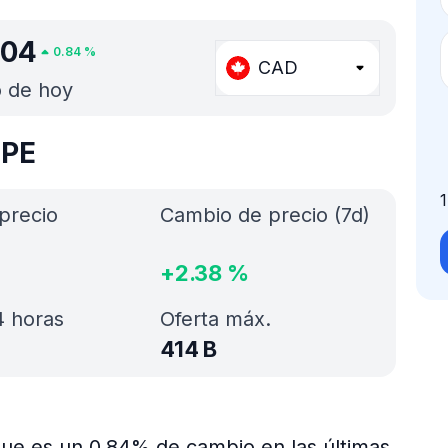
004
0.84
%
CAD
o de hoy
EPE
precio
Cambio de precio (7d)
+
2.38
%
 horas
Oferta máx.
414 B
que es un 0.84% de cambio en las últimas