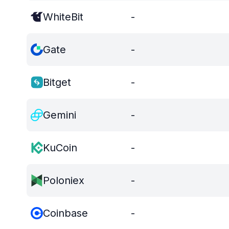
WhiteBit
-
Gate
-
Bitget
-
Gemini
-
KuCoin
-
Poloniex
-
Coinbase
-