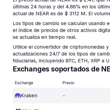
últimas 24 horas y del 4.86% en los últim
actual de NEAR es de $ 3112 M. El volume
Los tipos de cambio se calculan usando e
el índice de precios de otros activos dig
se actualiza en tiempo real.
Utilice el convertidor de criptomonedas y
actualizaciones 24/7 de los tipos de cam
fiduciarias, incluyendo BTC, ETH, XRP a 
Exchanges soportados de N
Exchange
Precio
Kraken
-