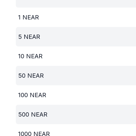
1
NEAR
5
NEAR
10
NEAR
50
NEAR
100
NEAR
500
NEAR
1000
NEAR