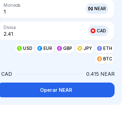
Moneda
NEAR
Divisa
CAD
USD
EUR
GBP
JPY
ETH
BTC
1 CAD
0.415 NEAR
Operar NEAR