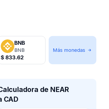
BNB
BNB
Más monedas
$
833.62
Calculadora de NEAR
a CAD