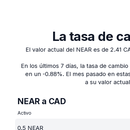
La tasa de 
El valor actual del NEAR es de 2.41 C
En los últimos 7 días, la tasa de camb
en un -0.88%.
El mes pasado en estas
a su valor actual
NEAR a CAD
Activo
0.5
NEAR