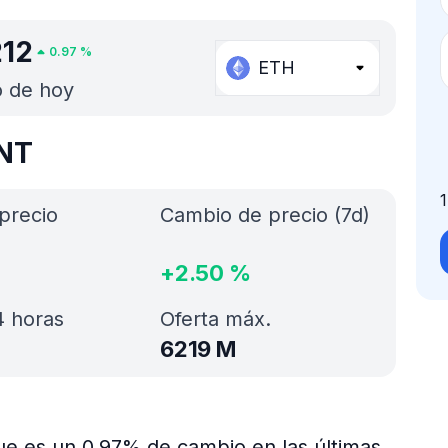
212
0.97
%
ETH
o de hoy
MNT
precio
Cambio de precio (7d)
+
2.50
%
 horas
Oferta máx.
6219 M
ue es un 0.97% de cambio en las últimas