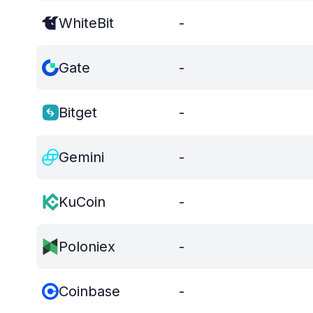
WhiteBit
-
Gate
-
Bitget
-
Gemini
-
KuCoin
-
Poloniex
-
Coinbase
-