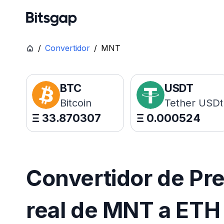
/
Convertidor
/
MNT
BTC
USDT
Bitcoin
Tether USDt
Ξ
33.870307
Ξ
0.000524
Convertidor de Pr
real de MNT a ETH