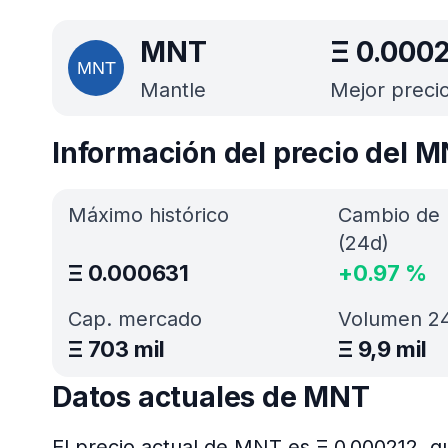
MNT
Ξ
0.000
Mantle
Mejor preci
Información del precio del 
Máximo histórico
Cambio de 
(24d)
Ξ
0.000631
+
0.97
%
Cap. mercado
Volumen 24
Ξ
703 mil
Ξ
9,9 mil
Datos actuales de MNT
El precio actual de MNT es Ξ 0.000212, q