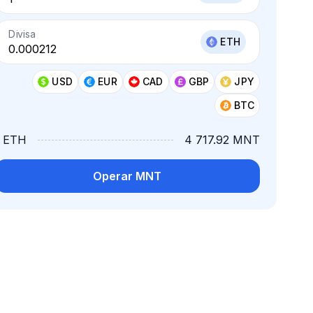
Divisa
ETH
USD
EUR
CAD
GBP
JPY
BTC
1 ETH
4 717.92 MNT
Operar MNT