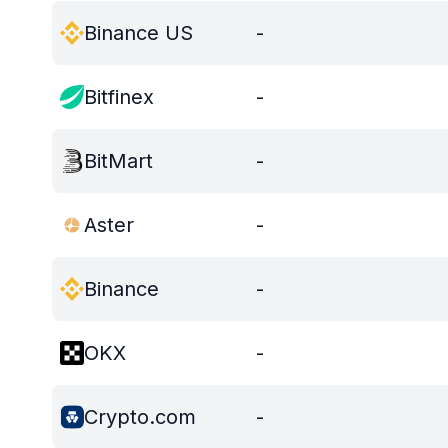
Binance US
-
Bitfinex
-
BitMart
-
Aster
-
Binance
-
OKX
-
Crypto.com
-