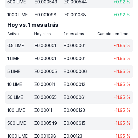
500
LIME
Ξ
0.000549
Ξ
0.000544
+
0.92
%
1000
LIME
Ξ
0.001098
Ξ
0.001088
+
0.92
%
Hoy vs. 1 mes atrás
Activo
Hoy a las
1 mes atrás
Cambios en 1 mes
0.5
LIME
Ξ
0.000001
Ξ
0.000001
-11.95
%
1
LIME
Ξ
0.000001
Ξ
0.000001
-11.95
%
5
LIME
Ξ
0.000005
Ξ
0.000006
-11.95
%
10
LIME
Ξ
0.000011
Ξ
0.000012
-11.95
%
50
LIME
Ξ
0.000055
Ξ
0.000061
-11.95
%
100
LIME
Ξ
0.00011
Ξ
0.000123
-11.95
%
500
LIME
Ξ
0.000549
Ξ
0.000615
-11.95
%
1000
LIME
Ξ
0.001098
Ξ
0.00123
-11.95
%