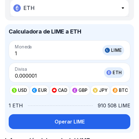
ETH
Calculadora de LIME a ETH
Moneda
LIME
Divisa
ETH
USD
EUR
CAD
GBP
JPY
BTC
1 ETH
910 508 LIME
Operar LIME