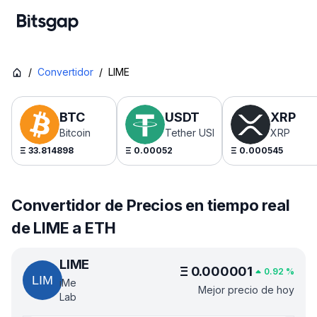
/
Convertidor
/
LIME
BTC
USDT
XRP
Bitcoin
Tether USDt
XRP
Ξ
33.814898
Ξ
0.00052
Ξ
0.000545
Convertidor de Precios en tiempo real
de LIME a ETH
LIME
Ξ
0.000001
0.92
%
iMe
Mejor precio de hoy
Lab