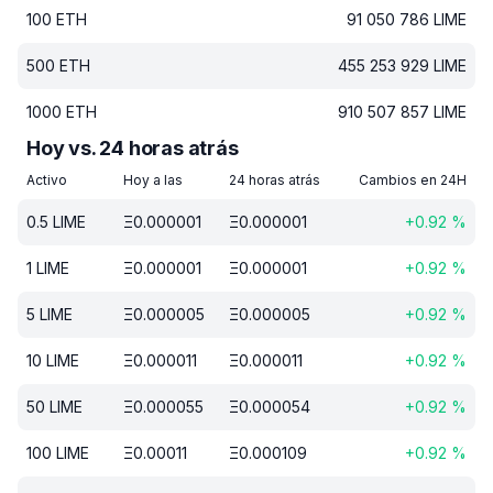
100
ETH
91 050 786
LIME
500
ETH
455 253 929
LIME
1000
ETH
910 507 857
LIME
Hoy vs. 24 horas atrás
Activo
Hoy a las
24 horas atrás
Cambios en 24H
0.5
LIME
Ξ
0.000001
Ξ
0.000001
+
0.92
%
1
LIME
Ξ
0.000001
Ξ
0.000001
+
0.92
%
5
LIME
Ξ
0.000005
Ξ
0.000005
+
0.92
%
10
LIME
Ξ
0.000011
Ξ
0.000011
+
0.92
%
50
LIME
Ξ
0.000055
Ξ
0.000054
+
0.92
%
100
LIME
Ξ
0.00011
Ξ
0.000109
+
0.92
%