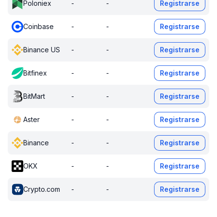
Poloniex
-
-
Registrarse
Coinbase
-
-
Registrarse
Binance US
-
-
Registrarse
Bitfinex
-
-
Registrarse
BitMart
-
-
Registrarse
Aster
-
-
Registrarse
Binance
-
-
Registrarse
OKX
-
-
Registrarse
Crypto.com
-
-
Registrarse