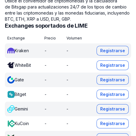
Utilice el convertidor de criptomonedas y la calculadora
de Bitsgap para actualizaciones 24/7 de los tipos de cambio
entre las criptomonedas y las monedas fiduciarias, incluyendo
BTC, ETH, XRP a USD, EUR, GBP.
Exchanges soportados de LIME
Exchange
Precio
Volumen
Kraken
-
-
Registrarse
WhiteBit
-
-
Registrarse
Gate
-
-
Registrarse
Bitget
-
-
Registrarse
Gemini
-
-
Registrarse
KuCoin
-
-
Registrarse