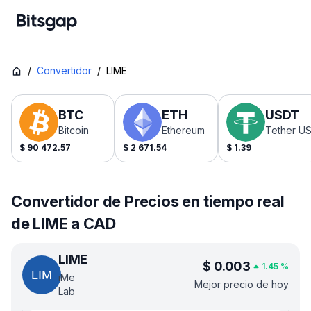
/
Convertidor
/
LIME
BTC
ETH
USDT
Bitcoin
Ethereum
Tether U
$
90 472.57
$
2 671.54
$
1.39
Convertidor de Precios en tiempo real
de LIME a CAD
LIME
$
0.003
1.45
%
iMe
Mejor precio de hoy
Lab