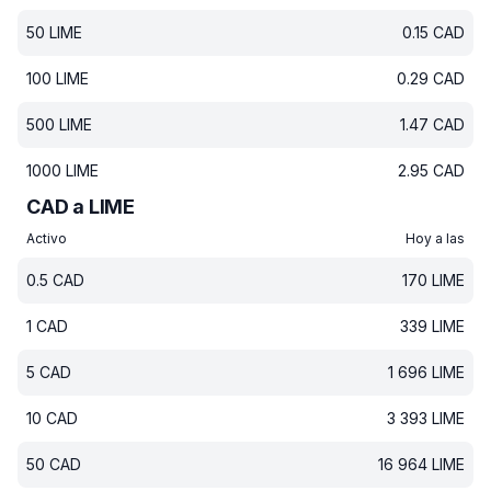
50
LIME
0.15
CAD
100
LIME
0.29
CAD
500
LIME
1.47
CAD
1000
LIME
2.95
CAD
CAD a LIME
Activo
Hoy a las
0.5
CAD
170
LIME
1
CAD
339
LIME
5
CAD
1 696
LIME
10
CAD
3 393
LIME
50
CAD
16 964
LIME