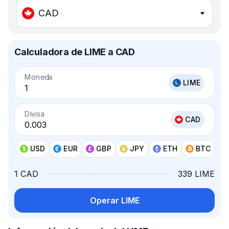
CAD
Calculadora de LIME a CAD
Moneda
LIME
Divisa
CAD
USD
EUR
GBP
JPY
ETH
BTC
1 CAD
339 LIME
Operar LIME