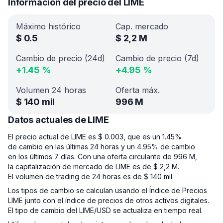
Información del precio del LIME
Máximo histórico
Cap. mercado
$
0.5
$
2,2 M
Cambio de precio (24d)
Cambio de precio (7d)
+
1.45
%
+
4.95
%
Volumen 24 horas
Oferta máx.
$
140 mil
996 M
Datos actuales de LIME
El precio actual de LIME es $ 0.003, que es un 1.45%
de cambio en las últimas 24 horas y un 4.95% de cambio
en los últimos 7 días. Con una oferta circulante de 996 M,
la capitalización de mercado de LIME es de $ 2,2 M.
El volumen de trading de 24 horas es de $ 140 mil.
Los tipos de cambio se calculan usando el Índice de Precios
LIME junto con el índice de precios de otros activos digitales.
El tipo de cambio del LIME/USD se actualiza en tiempo real.