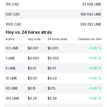
100
CAD
33 928
LIME
500
CAD
169 642
LIME
1000
CAD
339 283
LIME
Hoy vs. 24 horas atrás
Activo
Hoy a las
24 horas atrás
Cambios en 24H
0.5
LIME
$
0.001
$
0.001
+
1.45
%
1
LIME
$
0.003
$
0.003
+
1.45
%
5
LIME
$
0.01
$
0.01
+
1.45
%
10
LIME
$
0.03
$
0.03
+
1.45
%
50
LIME
$
0.15
$
0.15
+
1.45
%
100
LIME
$
0.29
$
0.29
+
1.45
%