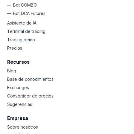
Bot COMBO
Bot DCA Futures
Asistente de IA
Terminal de trading
Trading demo
Precios
Recursos
Blog
Base de conocimientos
Exchanges
Convertidor de precios
Sugerencias
Empresa
Sobre nosotros