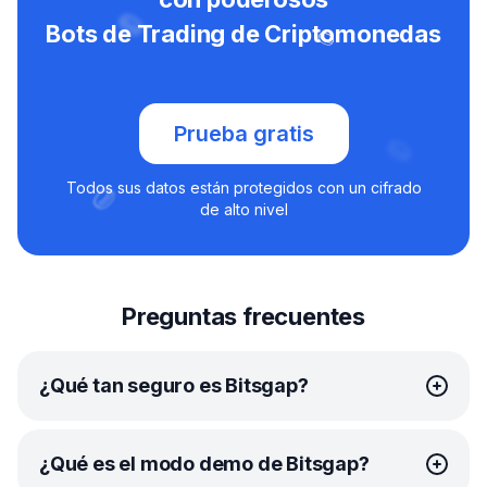
Bots de Trading de Criptomonedas
Prueba gratis
Todos sus datos están protegidos con un cifrado
de alto nivel
Preguntas frecuentes
¿Qué tan seguro es Bitsgap?
En Bitsgap, su seguridad es nuestra principal prioridad.
¿Qué es el modo demo de Bitsgap?
Hemos tomado
enormes medidas
para proteger