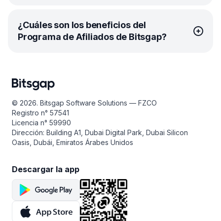
su información personal y sus duramente ganados
fondos de criptomonedas. Aquí está un breve resumen
Al registrarse en Bitsgap, recibirá una prueba exclusiva
de las medidas que tomamos para su protección:
¿Cuáles son los beneficios del
de 7 días del poderoso plan PRO. ¡Vea como se siente
encriptación de grado militar de 2048 bits para
Programa de Afiliados de Bitsgap?
operar en turbo con 250
bots DCA
, 50
bots GRID
y todas
mantener sus datos seguros, claves API encriptadas sin
las funciones que ofrece Bitsgap!
acceso a los fondos o información personal, bloqueos
de las API para evitar que la misma clave API se use
¿Aún no está listo para el plan PRO? No hay problema.
El
programa de afiliados
de Bitsgap es su ticket para
en más de una cuenta, protección de contra
El
modo demo
de Bitsgap le permite aprender
ganancias extras con las criptos. Es sencillo. Comparta
operaciones, listas de IPs de confianza y fingerprinting.
a su propio ritmo. El modo demo funciona tanto para
su enlace de afiliación único y reciba un pago del 30%
Nos mantenemos en la vanguardia de la ciberseguridad
el trading spot como para el de futuros, para que pueda
cada vez que alguien se registre y se convierta
© 2026. Bitsgap Software Solutions — FZCO
para que su experiencia sea segura y fluida.
sentir cómo funciona cada mercado. Además, viene
en un cliente pago de Bitsgap. Entre más personas
Registro n° 57541
El monitoreo constante nos permite refinar nuestros
cargado con fondos virtuales para que pueda practicar
refiera, más ganará.
Licencia n° 59990
protocolos de seguridad y detener las amenazas antes
y dominar nuevas estrategias y herramientas.
Para principiantes, un 30% de comisión es una de las
Dirección: Building A1, Dubai Digital Park, Dubai Silicon
de que se conviertan en un problema. En definitiva,
No necesita dinero real mientras aprende. ¿Intrigado?
comisiones de afiliación más generosas que existen,
Oasis, Dubái, Emiratos Árabes Unidos
nuestra seguridad de última generación, soporte
Pruébelo usted mismo
.
que superan con creces el 15–20% de otros programas.
humano 24/7 y compromiso con la excelencia
¡Entre más referidos atraiga, más ganará cada mes!
garantizan que se sienta seguro manejando sus fondos
Descargar la app
de criptomonedas con nosotros.
También realizamos competencias de afiliados
mensuales donde puede ganar premios en efectivo.
Cada nuevo referido incrementa el fondo de premios,
y los mejores 25 afiliados comparten las ganancias.
¿Qué le parece esa motivación adicional?