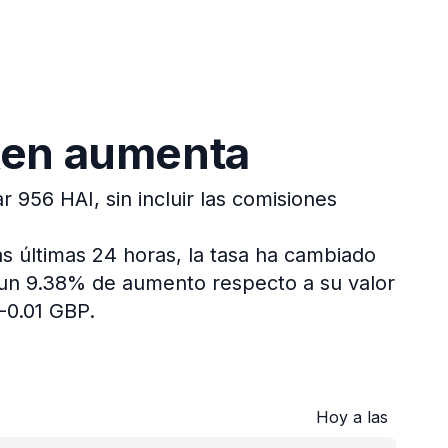
ken aumenta
 956 HAI, sin incluir las comisiones
s últimas 24 horas, la tasa ha cambiado
s un 9.38% de aumento respecto a su valor
-0.01 GBP.
Hoy a las