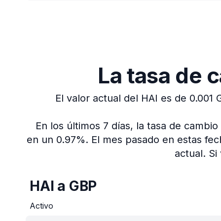
La tasa de
El valor actual del HAI es de 0.001 
En los últimos 7 días, la tasa de camb
en un 0.97%.
El mes pasado en estas fec
actual.
Si
HAI a GBP
Activo