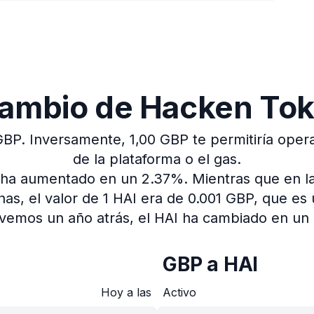
 cambio de Hacken To
GBP.
Inversamente, 1,00 GBP te permitiría operar
de la plataforma o el gas.
io ha aumentado en un 2.37%.
Mientras que en la
has, el valor de 1 HAI era de 0.001 GBP, que e
 vemos un año atrás, el HAI ha cambiado en un 
GBP a HAI
Hoy a las
Activo