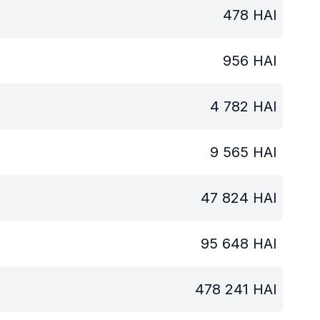
478
HAI
956
HAI
4 782
HAI
9 565
HAI
47 824
HAI
95 648
HAI
478 241
HAI