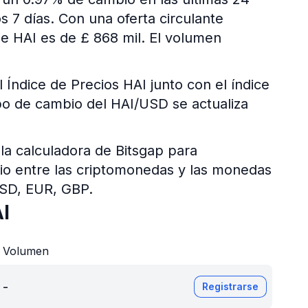
 7 días. Con una oferta circulante
de HAI es de £ 868 mil. El volumen
 Índice de Precios HAI junto con el índice
tipo de cambio del HAI/USD se actualiza
 la calculadora de Bitsgap para
bio entre las criptomonedas y las monedas
USD, EUR, GBP.
I
Volumen
-
Registrarse