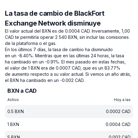
La tasa de cambio de BlackFort
Exchange Network disminuye
El valor actual del BXN es de 0.0004 CAD.
Inversamente, 1,00
CAD te permitiría operar 2 540 BXN, sin incluir las comisiones
de la plataforma o el gas.
En los últimos 7 días, la tasa de cambio ha disminuido
en un -8.40%.
Mientras que en las últimas 24 horas, la tasa
ha cambiado en un -0.91%.
El mes pasado en estas fechas,
el valor de 1 BXN era de 0.0007 CAD, que es un 83.77%
de aumento respecto a su valor actual.
Si vemos un año atrás,
el BXN ha cambiado en un -0.002 CAD.
BXN a CAD
Activo
Hoy a las
0.5
BXN
0.0002
CAD
1
BXN
0.0004
CAD
5
BXN
0.002
CAD