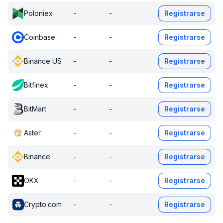
Poloniex
-
-
Registrarse
Coinbase
-
-
Registrarse
Binance US
-
-
Registrarse
Bitfinex
-
-
Registrarse
BitMart
-
-
Registrarse
Aster
-
-
Registrarse
Binance
-
-
Registrarse
OKX
-
-
Registrarse
Crypto.com
-
-
Registrarse