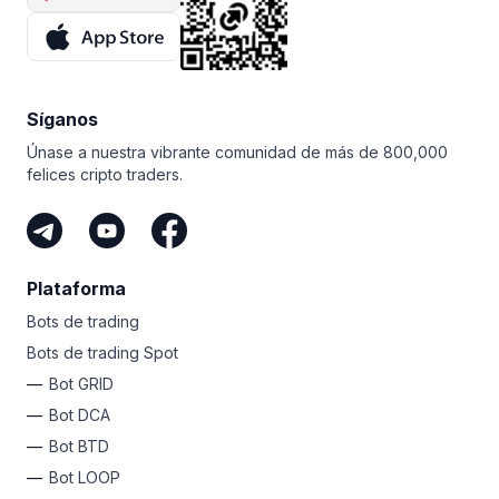
y los mejores 25 afiliados comparten las ganancias.
¿Qué le parece esa motivación adicional?
Ni siquiera tiene que operar para ganar con Bitsgap.
Mientras tenga una audiencia y comparta su enlace
Síganos
único, puede ganar como afiliado de Bitsgap.
Es la forma más fácil de ganar criptomonedas sin
Únase a nuestra vibrante comunidad de más de 800,000
arriesgar su propio dinero.
felices cripto traders.
Plataforma
Bots de trading
Bots de trading Spot
Bot GRID
Bot DCA
Bot BTD
Bot LOOP