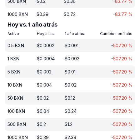
500
BXN
$
0.2
$
0.36
-83.77
%
1000
BXN
$
0.39
$
0.72
-83.77
%
Hoy vs. 1 año atrás
Activo
Hoy a las
1 año atrás
Cambios en 1 año
0.5
BXN
$
0.0002
$
0.001
-507.20
%
1
BXN
$
0.0004
$
0.002
-507.20
%
5
BXN
$
0.002
$
0.01
-507.20
%
10
BXN
$
0.004
$
0.02
-507.20
%
50
BXN
$
0.02
$
0.12
-507.20
%
100
BXN
$
0.04
$
0.24
-507.20
%
500
BXN
$
0.2
$
1.2
-507.20
%
1000
BXN
$
0.39
$
2.39
-507.20
%