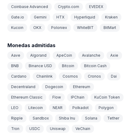
Coinbase Advanced
Crypto.com
EVEDEX
Gate.io
Gemini
HTX
Hyperliquid
Kraken
Kucoin
OKX
Poloniex
WhiteBIT
BitMart
Monedas admitidas
Aave
Algorand
ApeCoin
Avalanche
Axie
BNB
Binance USD
Bitcoin
Bitcoin Cash
Cardano
Chainlink
Cosmos
Cronos
Dai
Decentraland
Dogecoin
Ethereum
Ethereum Classic
Flow
IPChain
KuCoin Token
LEO
Litecoin
NEAR
Polkadot
Polygon
Ripple
Sandbox
Shiba Inu
Solana
Tether
Tron
USDC
Uniswap
VeChain