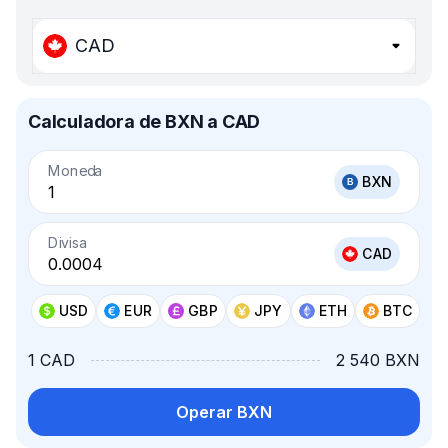
CAD
Calculadora de BXN a CAD
Moneda
BXN
Divisa
CAD
USD
EUR
GBP
JPY
ETH
BTC
1 CAD
2 540 BXN
Operar BXN