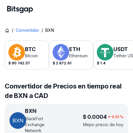
/
Convertidor
/
BXN
BTC
ETH
USDT
Bitcoin
Ethereum
Tether U
$
90 742.57
$
2 672.61
$
1.4
Convertidor de Precios en tiempo real
de BXN a CAD
BXN
$
0.0004
0.91
%
BlackFort
Exchange
Mejor precio de hoy
Network