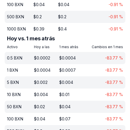
100
BXN
$
0.04
$
0.04
-0.91
%
500
BXN
$
0.2
$
0.2
-0.91
%
1000
BXN
$
0.39
$
0.4
-0.91
%
Hoy vs. 1 mes atrás
Activo
Hoy a las
1 mes atrás
Cambios en 1 mes
0.5
BXN
$
0.0002
$
0.0004
-83.77
%
1
BXN
$
0.0004
$
0.0007
-83.77
%
5
BXN
$
0.002
$
0.004
-83.77
%
10
BXN
$
0.004
$
0.01
-83.77
%
50
BXN
$
0.02
$
0.04
-83.77
%
100
BXN
$
0.04
$
0.07
-83.77
%