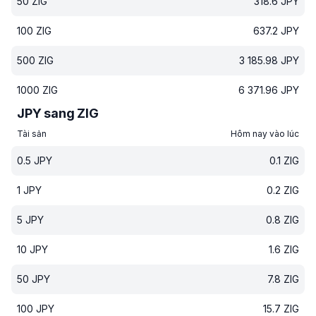
50
ZIG
318.6
JPY
100
ZIG
637.2
JPY
500
ZIG
3 185.98
JPY
1000
ZIG
6 371.96
JPY
JPY sang ZIG
Tài sản
Hôm nay vào lúc
0.5
JPY
0.1
ZIG
1
JPY
0.2
ZIG
5
JPY
0.8
ZIG
10
JPY
1.6
ZIG
50
JPY
7.8
ZIG
100
JPY
15.7
ZIG