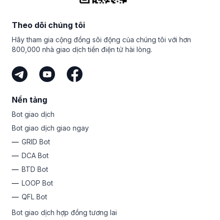
giao dịch tiên tiến mà nhiều sàn giao dịch tiền mã hóa
Telegram
,
Twitter
,
Facebook
,
Instagram
và
Discord
.
nay để tận hưởng bản dùng thử miễn phí bảy ngày của
không thể cạnh tranh được. Từ
lệnh thông minh
như
bạn và khám phá GRID bot tiên tiến!
Hãy theo dõi chúng tôi và cập nhật các bản nâng cấp
Scaled và TWAP đến các bot giao dịch như hợp đồng
Theo dõi chúng tôi
của sàn giao dịch, phân tích thị trường và cuộc thi mới
tương lai
GRID
,
DCA
và
COMBO
, do đó, bạn sẽ có nhiều
nhất của chúng tôi, nơi bạn có thể giành được những giải
Hãy tham gia cộng đồng sôi động của chúng tôi với hơn
tài nguyên để khám phá!
thưởng hấp dẫn.
800,000 nhà giao dịch tiền điện tử hài lòng.
Nền tảng
Bot giao dịch
Bot giao dịch giao ngay
GRID Bot
DCA Bot
BTD Bot
LOOP Bot
QFL Bot
Bot giao dịch hợp đồng tương lai