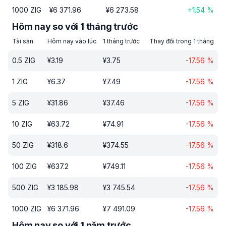
1000
ZIG
¥
6 371.96
¥
6 273.58
+
1.54
%
Hôm nay so với 1 tháng trước
Tài sản
Hôm nay vào lúc
1 tháng trước
Thay đổi trong 1 tháng
0.5
ZIG
¥
3.19
¥
3.75
-17.56
%
1
ZIG
¥
6.37
¥
7.49
-17.56
%
5
ZIG
¥
31.86
¥
37.46
-17.56
%
10
ZIG
¥
63.72
¥
74.91
-17.56
%
50
ZIG
¥
318.6
¥
374.55
-17.56
%
100
ZIG
¥
637.2
¥
749.11
-17.56
%
500
ZIG
¥
3 185.98
¥
3 745.54
-17.56
%
1000
ZIG
¥
6 371.96
¥
7 491.09
-17.56
%
Hôm nay so với 1 năm trước