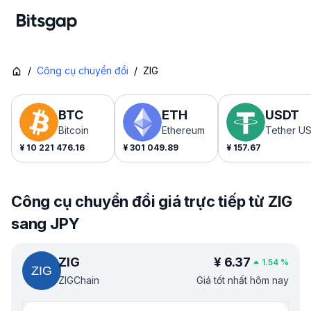
/
Công cụ chuyển đổi
/
ZIG
BTC
ETH
USDT
Bitcoin
Ethereum
Tether U
¥
10 221 476.16
¥
301 049.89
¥
157.67
Công cụ chuyển đổi giá trực tiếp từ ZIG
sang JPY
ZIG
¥
6.37
1.54
%
ZIGChain
Giá tốt nhất hôm nay