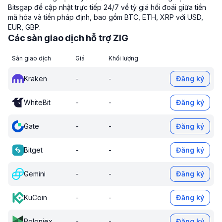
Bitsgap để cập nhật trực tiếp 24/7 về tỷ giá hối đoái giữa tiền
mã hóa và tiền pháp định, bao gồm BTC, ETH, XRP với USD,
EUR, GBP.
Các sàn giao dịch hỗ trợ ZIG
Sàn giao dịch
Giá
Khối lượng
Kraken
-
-
Đăng ký
WhiteBit
-
-
Đăng ký
Gate
-
-
Đăng ký
Bitget
-
-
Đăng ký
Gemini
-
-
Đăng ký
KuCoin
-
-
Đăng ký
Poloniex
-
-
Đăng ký