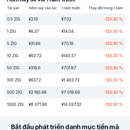
Tài sản
Hôm nay vào lúc
1 năm trước
Thay đổi trong 1 năm
0.5
ZIG
¥
3.19
¥
7.02
-120.30
%
1
ZIG
¥
6.37
¥
14.04
-120.30
%
5
ZIG
¥
31.86
¥
70.19
-120.30
%
10
ZIG
¥
63.72
¥
140.37
-120.30
%
50
ZIG
¥
318.6
¥
701.87
-120.30
%
100
ZIG
¥
637.2
¥
1 403.73
-120.30
%
500
ZIG
¥
3 185.98
¥
7 018.66
-120.30
%
1000
ZIG
¥
6 371.96
¥
14 037.32
-120.30
%
Bắt đầu phát triển danh mục tiền mã