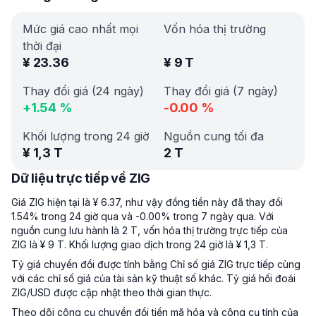
Mức giá cao nhất mọi
Vốn hóa thị trường
thời đại
¥
23.36
¥
9 T
Thay đổi giá (24 ngày)
Thay đổi giá (7 ngày)
+
1.54
%
-0.00
%
Khối lượng trong 24 giờ
Nguồn cung tối đa
¥
1,3 T
2 T
Dữ liệu trực tiếp về ZIG
Giá ZIG hiện tại là ¥ 6.37, như vậy đồng tiền này đã thay đổi
1.54% trong 24 giờ qua và -0.00% trong 7 ngày qua. Với
nguồn cung lưu hành là 2 T, vốn hóa thị trường trực tiếp của
ZIG là ¥ 9 T. Khối lượng giao dịch trong 24 giờ là ¥ 1,3 T.
Tỷ giá chuyển đổi được tính bằng Chỉ số giá ZIG trực tiếp cùng
với các chỉ số giá của tài sản kỹ thuật số khác. Tỷ giá hối đoái
ZIG/USD được cập nhật theo thời gian thực.
Theo dõi công cụ chuyển đổi tiền mã hóa và công cụ tính của