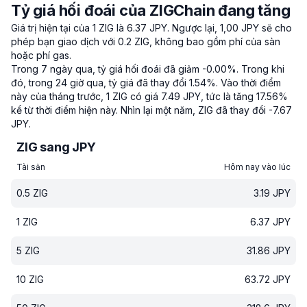
Tỷ giá hối đoái của ZIGChain đang tăng
Giá trị hiện tại của 1 ZIG là 6.37 JPY.
Ngược lại, 1,00 JPY sẽ cho
phép bạn giao dịch với 0.2 ZIG, không bao gồm phí của sàn
hoặc phí gas.
Trong 7 ngày qua, tỷ giá hối đoái đã giảm -0.00%.
Trong khi
đó, trong 24 giờ qua, tỷ giá đã thay đổi 1.54%.
Vào thời điểm
này của tháng trước, 1 ZIG có giá 7.49 JPY, tức là tăng 17.56%
kể từ thời điểm hiện này.
Nhìn lại một năm, ZIG đã thay đổi -7.67
JPY.
ZIG sang JPY
Tài sản
Hôm nay vào lúc
0.5
ZIG
3.19
JPY
1
ZIG
6.37
JPY
5
ZIG
31.86
JPY
10
ZIG
63.72
JPY