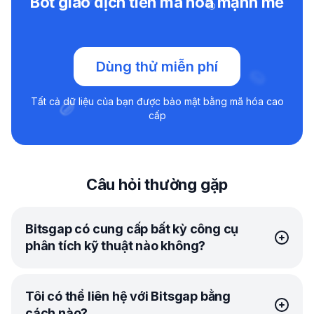
Bot giao dịch tiền mã hóa mạnh mẽ
Dùng thử miễn phí
Tất cả dữ liệu của bạn được bảo mật bằng mã hóa cao
cấp
Câu hỏi thường gặp
Bitsgap có cung cấp bất kỳ công cụ
phân tích kỹ thuật nào không?
Có! Trên thực tế, Bitsgap đã tạo xây dựng mối quan hệ
Tôi có thể liên hệ với Bitsgap bằng
đối tác vững chắc với TradingView, vì vậy bạn có thể có
cách nào?