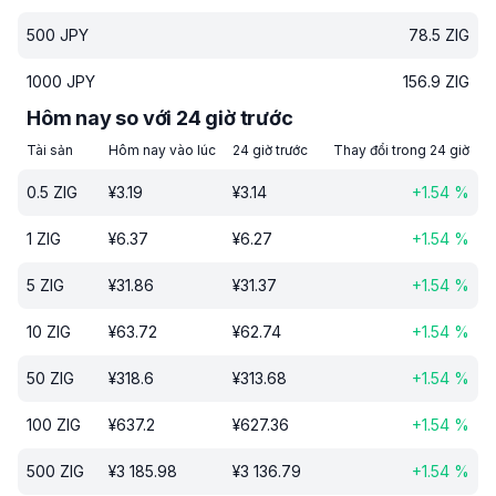
500
JPY
78.5
ZIG
1000
JPY
156.9
ZIG
Hôm nay so với 24 giờ trước
Tài sản
Hôm nay vào lúc
24 giờ trước
Thay đổi trong 24 giờ
0.5
ZIG
¥
3.19
¥
3.14
+
1.54
%
1
ZIG
¥
6.37
¥
6.27
+
1.54
%
5
ZIG
¥
31.86
¥
31.37
+
1.54
%
10
ZIG
¥
63.72
¥
62.74
+
1.54
%
50
ZIG
¥
318.6
¥
313.68
+
1.54
%
100
ZIG
¥
637.2
¥
627.36
+
1.54
%
500
ZIG
¥
3 185.98
¥
3 136.79
+
1.54
%