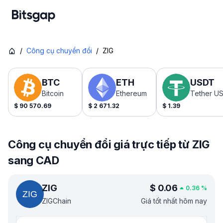
/
Công cụ chuyển đổi
/
ZIG
BTC
ETH
USDT
Bitcoin
Ethereum
Tether U
$
90 570.69
$
2 671.32
$
1.39
Công cụ chuyển đổi giá trực tiếp từ ZIG
sang CAD
ZIG
$
0.06
0.36
%
ZIGChain
Giá tốt nhất hôm nay