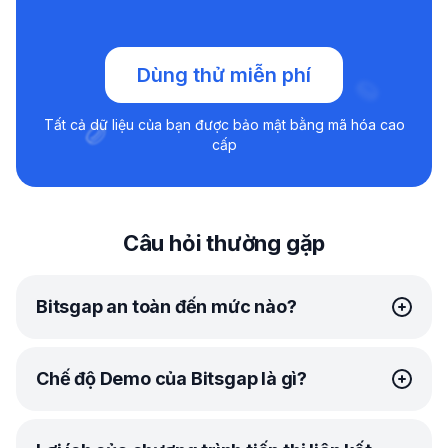
Dùng thử miễn phí
Tất cả dữ liệu của bạn được bảo mật bằng mã hóa cao
cấp
Câu hỏi thường gặp
Bitsgap an toàn đến mức nào?
Tại Bitsgap, bảo mật của bạn là ưu tiên hàng đầu của
Chế độ Demo của Bitsgap là gì?
chúng tôi. Chúng tôi sử dụng
nhiều phương thức đáng tin cậy
để bảo vệ thông tin cá
nhân và tiền mã hóa khó kiếm được của bạn. Dưới đây là
Sau khi đăng ký Bitsgap, bạn sẽ nhận được bản dùng