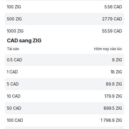
100
ZIG
5.56
CAD
500
ZIG
27.79
CAD
1000
ZIG
55.59
CAD
CAD sang ZIG
Tài sản
Hôm nay vào lúc
0.5
CAD
9
ZIG
1
CAD
18
ZIG
5
CAD
89.9
ZIG
10
CAD
179.9
ZIG
50
CAD
899.5
ZIG
100
CAD
1 798.9
ZIG