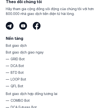
Theo dõi chúng tôi
Bitsgap. Miễn là bạn có đối tượng mục tiêu và chia sẻ liên
kết duy nhất của mình, bạn có thể kiếm tiền với tư cách là
Hãy tham gia cộng đồng sôi động của chúng tôi với hơn
đơn vị tiếp thị liên kết của Bitsgap. Đó là cách dễ nhất để
800.000 nhà giao dịch tiền điện tử hài lòng.
kiếm tiền từ tiền mã hóa mà không phải mạo hiểm số tiền
của chính bạn.
Nền tảng
Bot giao dịch
Bot giao dịch giao ngay
GRID Bot
DCA Bot
BTD Bot
LOOP Bot
QFL Bot
Bot giao dịch hợp đồng tương lai
COMBO Bot
DCA Futures Bot