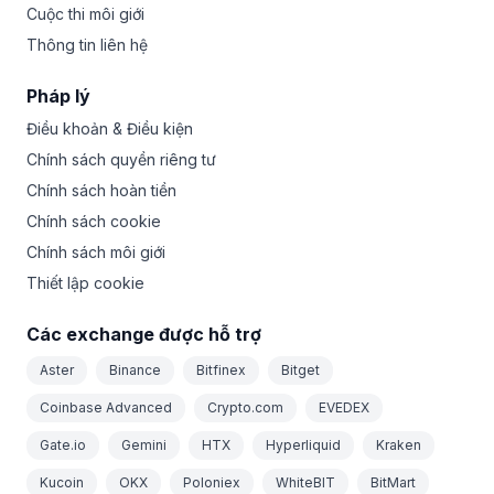
Cuộc thi môi giới
Thông tin liên hệ
Pháp lý
Điều khoản & Điều kiện
Chính sách quyền riêng tư
Chính sách hoàn tiền
Chính sách cookie
Chính sách môi giới
Thiết lập cookie
Các exchange được hỗ trợ
Aster
Binance
Bitfinex
Bitget
Coinbase Advanced
Crypto.com
EVEDEX
Gate.io
Gemini
HTX
Hyperliquid
Kraken
Kucoin
OKX
Poloniex
WhiteBIT
BitMart