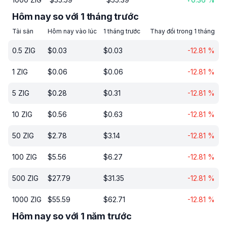
Hôm nay so với 1 tháng trước
Tài sản
Hôm nay vào lúc
1 tháng trước
Thay đổi trong 1 tháng
0.5
ZIG
$
0.03
$
0.03
-12.81
%
1
ZIG
$
0.06
$
0.06
-12.81
%
5
ZIG
$
0.28
$
0.31
-12.81
%
10
ZIG
$
0.56
$
0.63
-12.81
%
50
ZIG
$
2.78
$
3.14
-12.81
%
100
ZIG
$
5.56
$
6.27
-12.81
%
500
ZIG
$
27.79
$
31.35
-12.81
%
1000
ZIG
$
55.59
$
62.71
-12.81
%
Hôm nay so với 1 năm trước