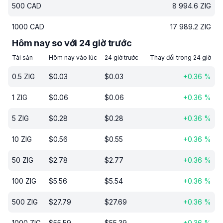
500
CAD
8 994.6
ZIG
1000
CAD
17 989.2
ZIG
Hôm nay so với 24 giờ trước
Tài sản
Hôm nay vào lúc
24 giờ trước
Thay đổi trong 24 giờ
0.5
ZIG
$
0.03
$
0.03
+
0.36
%
1
ZIG
$
0.06
$
0.06
+
0.36
%
5
ZIG
$
0.28
$
0.28
+
0.36
%
10
ZIG
$
0.56
$
0.55
+
0.36
%
50
ZIG
$
2.78
$
2.77
+
0.36
%
100
ZIG
$
5.56
$
5.54
+
0.36
%
500
ZIG
$
27.79
$
27.69
+
0.36
%
1000
ZIG
$
55.59
$
55.39
+
0.36
%