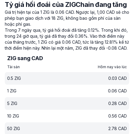
Tỷ giá hối đoái của ZIGChain đang tăng
Giá trị hiện tại của 1 ZIG là 0.06 CAD.
Ngược lại, 1,00 CAD sẽ cho
phép bạn giao dịch với 18 ZIG, không bao gồm phí của sàn
hoặc phí gas.
Trong 7 ngày qua, tỷ giá hối đoái đã tăng 0.12%.
Trong khi đó,
trong 24 giờ qua, tỷ giá đã thay đổi 0.36%.
Vào thời điểm này
của tháng trước, 1 ZIG có giá 0.06 CAD, tức là tăng 12.81% kể từ
thời điểm hiện này.
Nhìn lại một năm, ZIG đã thay đổi -0.08 CAD.
ZIG sang CAD
Tài sản
Hôm nay vào lúc
0.5
ZIG
0.03
CAD
1
ZIG
0.06
CAD
5
ZIG
0.28
CAD
10
ZIG
0.56
CAD
50
ZIG
2.78
CAD