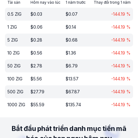
Tài sản
Hôm nay vào lúc
1 năm trước
Thay đổi trong 1 năm
0.5
ZIG
$
0.03
$
0.07
-144.19
%
1
ZIG
$
0.06
$
0.14
-144.19
%
5
ZIG
$
0.28
$
0.68
-144.19
%
10
ZIG
$
0.56
$
1.36
-144.19
%
50
ZIG
$
2.78
$
6.79
-144.19
%
100
ZIG
$
5.56
$
13.57
-144.19
%
500
ZIG
$
27.79
$
67.87
-144.19
%
1000
ZIG
$
55.59
$
135.74
-144.19
%
Bắt đầu phát triển danh mục tiền mã