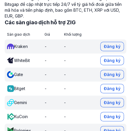
Bitsgap để cập nhật trực tiếp 24/7 về tỷ giá hối đoái giữa tiền
mã hóa và tiền pháp định, bao gồm BTC, ETH, XRP với USD,
EUR, GBP.
Các sàn giao dịch hỗ trợ ZIG
Sàn giao dịch
Giá
Khối lượng
Kraken
-
-
Đăng ký
WhiteBit
-
-
Đăng ký
Gate
-
-
Đăng ký
Bitget
-
-
Đăng ký
Gemini
-
-
Đăng ký
KuCoin
-
-
Đăng ký
Poloniex
-
-
Đăng ký