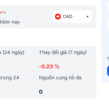
19
%
CAD
t hôm nay
á (24 ngày)
Thay đổi giá (7 ngày)
-0.23
%
trong 24
Nguồn cung tối đa
0