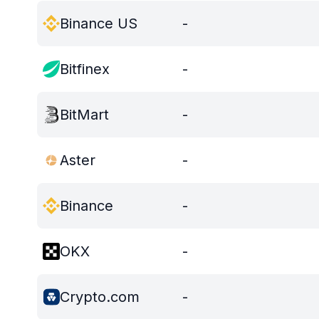
Binance US
-
Bitfinex
-
BitMart
-
Aster
-
Binance
-
OKX
-
Crypto.com
-