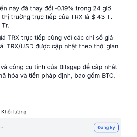
iền này đã thay đổi -0.19% trong 24 giờ
hị trường trực tiếp của TRX là $ 43 T.
 Tr.
iá TRX trực tiếp cùng với các chỉ số giá
đoái TRX/USD được cập nhật theo thời gian
và công cụ tính của Bitsgap để cập nhật
n mã hóa và tiền pháp định, bao gồm BTC,
Khối lượng
-
Đăng ký