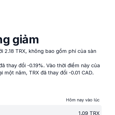
ng giảm
ới 2.18 TRX, không bao gồm phí của sàn
đã thay đổi -0.19%.
Vào thời điểm này của
ại một năm, TRX đã thay đổi -0.01 CAD.
Hôm nay vào lúc
1.09
TRX