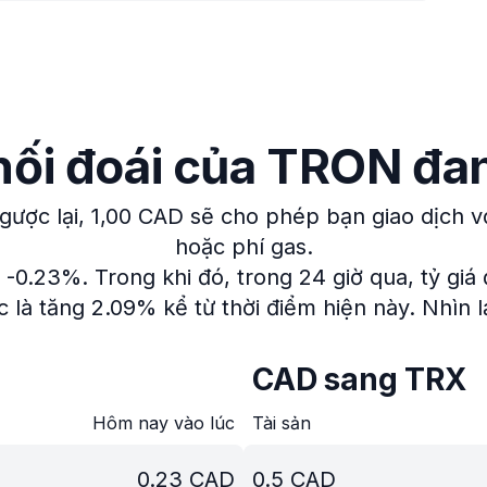
 hối đoái của TRON đa
gược lại, 1,00 CAD sẽ cho phép bạn giao dịch v
hoặc phí gas.
m -0.23%.
Trong khi đó, trong 24 giờ qua, tỷ giá 
c là tăng 2.09% kể từ thời điểm hiện này.
Nhìn l
CAD sang TRX
Hôm nay vào lúc
Tài sản
0.23
CAD
0.5
CAD