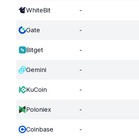
WhiteBit
-
Gate
-
Bitget
-
Gemini
-
KuCoin
-
Poloniex
-
Coinbase
-