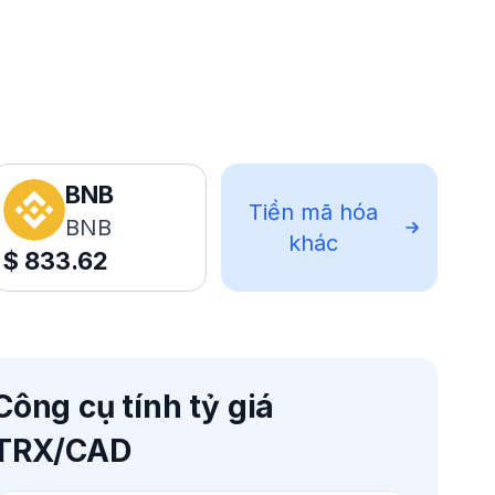
BNB
Tiền mã hóa
BNB
khác
$
833.62
Công cụ tính tỷ giá
TRX/CAD