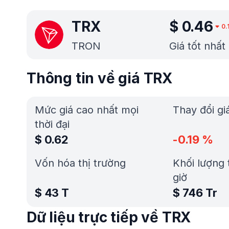
TRX
$
0.46
0.
TRON
Giá tốt nhấ
Thông tin về giá TRX
Mức giá cao nhất mọi
Thay đổi gi
thời đại
$
0.62
-0.19
%
Vốn hóa thị trường
Khối lượng 
giờ
$
43 T
$
746 Tr
Dữ liệu trực tiếp về TRX