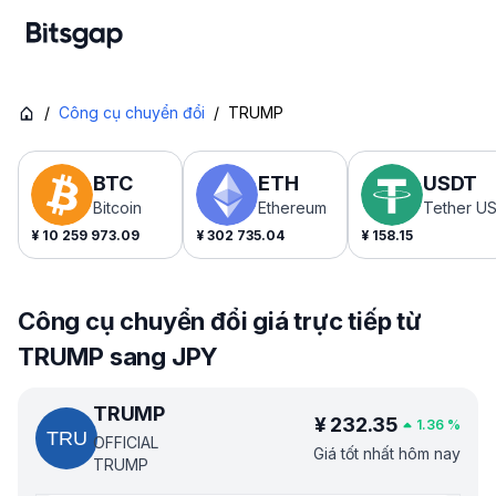
/
Công cụ chuyển đổi
/
TRUMP
BTC
ETH
USDT
Bitcoin
Ethereum
Tether U
¥
10 259 973.09
¥
302 735.04
¥
158.15
Công cụ chuyển đổi giá trực tiếp từ
TRUMP sang JPY
TRUMP
¥
232.35
1.36
%
OFFICIAL
Giá tốt nhất hôm nay
TRUMP