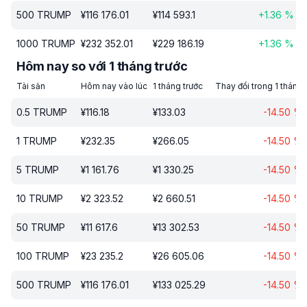
500
TRUMP
¥
116 176.01
¥
114 593.1
+
1.36
%
1000
TRUMP
¥
232 352.01
¥
229 186.19
+
1.36
%
Hôm nay so với 1 tháng trước
Tài sản
Hôm nay vào lúc
1 tháng trước
Thay đổi trong 1 tháng
0.5
TRUMP
¥
116.18
¥
133.03
-14.50
%
1
TRUMP
¥
232.35
¥
266.05
-14.50
%
5
TRUMP
¥
1 161.76
¥
1 330.25
-14.50
%
10
TRUMP
¥
2 323.52
¥
2 660.51
-14.50
%
50
TRUMP
¥
11 617.6
¥
13 302.53
-14.50
%
100
TRUMP
¥
23 235.2
¥
26 605.06
-14.50
%
500
TRUMP
¥
116 176.01
¥
133 025.29
-14.50
%