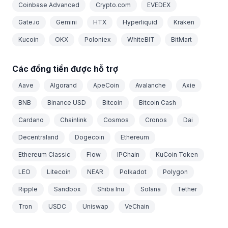
Coinbase Advanced
Crypto.com
EVEDEX
Gate.io
Gemini
HTX
Hyperliquid
Kraken
Kucoin
OKX
Poloniex
WhiteBIT
BitMart
Các đồng tiền được hỗ trợ
Aave
Algorand
ApeCoin
Avalanche
Axie
BNB
Binance USD
Bitcoin
Bitcoin Cash
Cardano
Chainlink
Cosmos
Cronos
Dai
Decentraland
Dogecoin
Ethereum
Ethereum Classic
Flow
IPChain
KuCoin Token
LEO
Litecoin
NEAR
Polkadot
Polygon
Ripple
Sandbox
Shiba Inu
Solana
Tether
Tron
USDC
Uniswap
VeChain