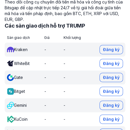
Theo dõi công cụ chuyển đổi tiền mã hóa và công cụ tính của
Bitsgap để cập nhật trực tiếp 24/7 về tỷ giá hối đoái giữa tiền
mã hóa và tiền pháp định, bao gồm BTC, ETH, XRP với USD,
EUR, GBP.
Các sàn giao dịch hỗ trợ TRUMP
Sàn giao dịch
Giá
Khối lượng
Kraken
-
-
Đăng ký
WhiteBit
-
-
Đăng ký
Gate
-
-
Đăng ký
Bitget
-
-
Đăng ký
Gemini
-
-
Đăng ký
KuCoin
-
-
Đăng ký