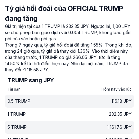
Tỷ giá hối đoái của OFFICIAL TRUMP
đang tăng
Giá trị hiện tại của 1 TRUMP là 232.35 JPY.
Ngược lại, 1,00 JPY
sẽ cho phép bạn giao dịch với 0.004 TRUMP, không bao gồm
phí của sàn hoặc phí gas.
Trong 7 ngày qua, tỷ giá hối đoái đã tăng 1.55%.
Trong khi đó,
trong 24 giờ qua, tỷ giá đã thay đổi 1.36%.
Vào thời điểm này
của tháng trước, 1 TRUMP có giá 266.05 JPY, tức là tăng
14.50% kể từ thời điểm hiện này.
Nhìn lại một năm, TRUMP đã
thay đổi -1 115.58 JPY.
TRUMP sang JPY
Tài sản
Hôm nay vào lúc
0.5
TRUMP
116.18
JPY
1
TRUMP
232.35
JPY
5
TRUMP
1 161.76
JPY