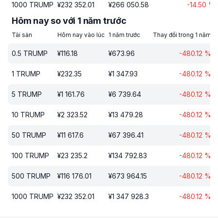
1000
TRUMP
¥
232 352.01
¥
266 050.58
-14.50
%
Hôm nay so với 1 năm trước
Tài sản
Hôm nay vào lúc
1 năm trước
Thay đổi trong 1 năm
0.5
TRUMP
¥
116.18
¥
673.96
-480.12
%
1
TRUMP
¥
232.35
¥
1 347.93
-480.12
%
5
TRUMP
¥
1 161.76
¥
6 739.64
-480.12
%
10
TRUMP
¥
2 323.52
¥
13 479.28
-480.12
%
50
TRUMP
¥
11 617.6
¥
67 396.41
-480.12
%
100
TRUMP
¥
23 235.2
¥
134 792.83
-480.12
%
500
TRUMP
¥
116 176.01
¥
673 964.15
-480.12
%
1000
TRUMP
¥
232 352.01
¥
1 347 928.3
-480.12
%