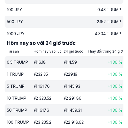
100
JPY
0.43
TRUMP
500
JPY
2.152
TRUMP
1000
JPY
4.304
TRUMP
Hôm nay so với 24 giờ trước
Tài sản
Hôm nay vào lúc
24 giờ trước
Thay đổi trong 24 giờ
0.5
TRUMP
¥
116.18
¥
114.59
+
1.36
%
1
TRUMP
¥
232.35
¥
229.19
+
1.36
%
5
TRUMP
¥
1 161.76
¥
1 145.93
+
1.36
%
10
TRUMP
¥
2 323.52
¥
2 291.86
+
1.36
%
50
TRUMP
¥
11 617.6
¥
11 459.31
+
1.36
%
100
TRUMP
¥
23 235.2
¥
22 918.62
+
1.36
%