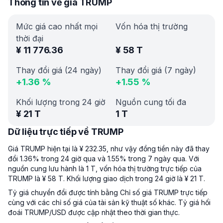
Thông tin về giá TRUMP
Mức giá cao nhất mọi
Vốn hóa thị trường
thời đại
¥
11 776.36
¥
58 T
Thay đổi giá (24 ngày)
Thay đổi giá (7 ngày)
+
1.36
%
+
1.55
%
Khối lượng trong 24 giờ
Nguồn cung tối đa
¥
21 T
1 T
Dữ liệu trực tiếp về TRUMP
Giá TRUMP hiện tại là ¥ 232.35, như vậy đồng tiền này đã thay
đổi 1.36% trong 24 giờ qua và 1.55% trong 7 ngày qua. Với
nguồn cung lưu hành là 1 T, vốn hóa thị trường trực tiếp của
TRUMP là ¥ 58 T. Khối lượng giao dịch trong 24 giờ là ¥ 21 T.
Tỷ giá chuyển đổi được tính bằng Chỉ số giá TRUMP trực tiếp
cùng với các chỉ số giá của tài sản kỹ thuật số khác. Tỷ giá hối
đoái TRUMP/USD được cập nhật theo thời gian thực.