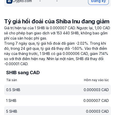
Crypto.com
-
-
Đăng ký
Tỷ giá hối đoái của Shiba Inu đang giảm
Giá trị hiện tại của 1 SHIB là 0.000007 CAD.
Ngược lại, 1,00 CAD
sẽ cho phép bạn giao dịch với 153 440 SHIB, không bao gồm
phí của sàn hoặc phí gas.
Trong 7 ngày qua, tỷ giá hối đoái đã giảm -2.02%.
Trong khi
đó, trong 24 giờ qua, tỷ giá đã thay đổi -1.60%.
Vào thời điểm
này của tháng trước, 1 SHIB có giá 0.000006 CAD, giảm 7.14%
so với thời điểm hiện nay.
Nhìn lại một năm, SHIB đã thay đổi
-0.00001 CAD.
SHIB sang CAD
Tài sản
Hôm nay vào lúc
0.5
SHIB
0.000003
CAD
1
SHIB
0.000007
CAD
5
SHIB
0.00003
CAD