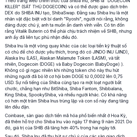
Theo trang web chính thức của Shiba Inu, SHIB là "DOGECOIN
KILLER" (SÁT THỦ DOGECOIN) và có thể được giao dịch trên
DEX do SHIBA INU tạo, ShibaSwap. Đằng sau Shiba Inu là một
nhân vật đặc biệt với bí danh "Ryoshi", người nói rằng, không
đáng được chú ý, anh ta muốn ẩn danh vĩnh viễn. Có tin đồn
rằng Vitalik Buterin có thể phải chịu trách nhiệm về SHIB, nhưng
anh ấy đã liên tục phủ nhận điều đó.
Shiba Inu là một vòng quay khác của các loại tiền kỹ thuật số
có chủ đề chó được yêu thích, trong đó có JINDO INU (JIND),
Alaska Inu (LAS), Alaskan Malamute Token (LASM), và tất
nhiên, Dogecoin (DOGE) và Baby Dogecoin (BabyDoge) ).
Không có gì ngạc nhiên khi những token chó này thu hút
những người đã bỏ lỡ cơ hội bơm DOGE từ 0,0002 lên 0,75
USD. Sự nổi tiếng của Shiba cũng tạo ra một loạt người bắt
chước, chẳng hạn như BitShiba, Shiba Fantom, Shibbalana,
King Shiba, SpookyShiba, và nhiều người khác. Có khả năng
có hơn một trăm Shiba Inus trùng lặp và con số này đang tăng
lên đều đặn.
Coinbase, sàn giao dịch tiền mã hóa phổ biến nhất ở Hoa Kỳ,
đã thêm hỗ trợ cho Shiba Inu vào ngày 17 tháng 9 năm 2021. Do
đó, giá trị của SHIB đã tăng hơn 40% trong hai ngày tới.
Sau đó, Shiba Inu đã thu hút sự chú ý của các sàn giao dịch