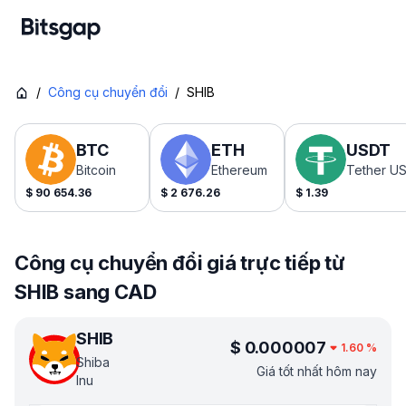
/
Công cụ chuyển đổi
/
SHIB
BTC
ETH
USDT
Bitcoin
Ethereum
Tether U
$
90 654.36
$
2 676.26
$
1.39
Công cụ chuyển đổi giá trực tiếp từ
SHIB sang CAD
SHIB
$
0.000007
1.60
%
Shiba
Giá tốt nhất hôm nay
Inu