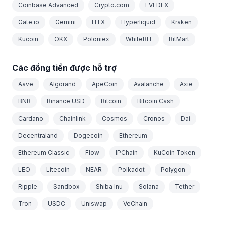
Coinbase Advanced
Crypto.com
EVEDEX
Gate.io
Gemini
HTX
Hyperliquid
Kraken
Kucoin
OKX
Poloniex
WhiteBIT
BitMart
Các đồng tiền được hỗ trợ
Aave
Algorand
ApeCoin
Avalanche
Axie
BNB
Binance USD
Bitcoin
Bitcoin Cash
Cardano
Chainlink
Cosmos
Cronos
Dai
Decentraland
Dogecoin
Ethereum
Ethereum Classic
Flow
IPChain
KuCoin Token
LEO
Litecoin
NEAR
Polkadot
Polygon
Ripple
Sandbox
Shiba Inu
Solana
Tether
Tron
USDC
Uniswap
VeChain