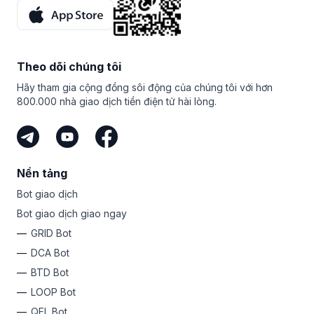
bản dùng thử miễn phí bảy ngày đối với gói PRO mà bạn
có thể sử dụng để kiểm tra DCA bot và các bot khác từ
Bitsgap.
Hãy quay lại công cụ chuyển đổi tiền mã hóa và công cụ
Theo dõi chúng tôi
tính của Bitsgap để biết cập nhật thị trường mới nhất và tỷ
Hãy tham gia cộng đồng sôi động của chúng tôi với hơn
giá hối đoái tiền mã hóa cho tất cả các cặp tiền mã hóa
800.000 nhà giao dịch tiền điện tử hài lòng.
chính, bao gồm BTC/ETH, XRP/USDT, DOGE/SHIB, v.v.
Nền tảng
Bot giao dịch
Bot giao dịch giao ngay
GRID Bot
DCA Bot
BTD Bot
LOOP Bot
QFL Bot