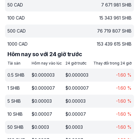
50
CAD
7 671 981
SHIB
100
CAD
15 343 961
SHIB
500
CAD
76 719 807
SHIB
1000
CAD
153 439 615
SHIB
Hôm nay so với 24 giờ trước
Tài sản
Hôm nay vào lúc
24 giờ trước
Thay đổi trong 24 giờ
0.5
SHIB
$
0.000003
$
0.000003
-1.60
%
1
SHIB
$
0.000007
$
0.000007
-1.60
%
5
SHIB
$
0.00003
$
0.00003
-1.60
%
10
SHIB
$
0.00007
$
0.00007
-1.60
%
50
SHIB
$
0.0003
$
0.0003
-1.60
%